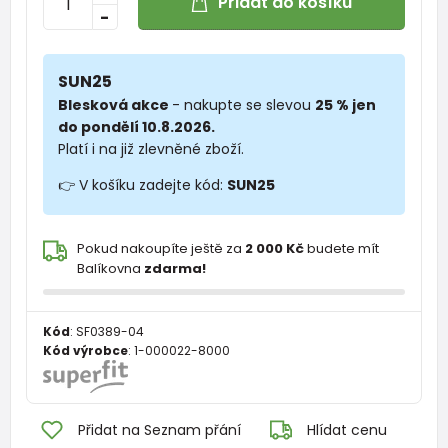
Přidat do košíku
-
SUN25
Blesková akce
- nakupte se slevou
25 % jen
do pondělí 10.8.2026.
Platí i na již zlevněné zboží.
👉 V košíku zadejte kód:
SUN25
Pokud nakoupíte ještě za
2 000 Kč
budete mít
Balíkovna
zdarma!
Kód
:
SF0389-04
Kód výrobce
:
1-000022-8000
Přidat na Seznam přání
Hlídat cenu