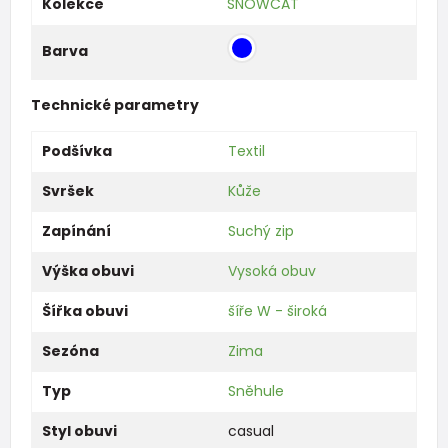
Kolekce
SNOWCAT
Barva
Technické parametry
Podšívka
Textil
Svršek
Kůže
Zapínání
Suchý zip
Výška obuvi
Vysoká obuv
Šířka obuvi
šíře W - široká
Sezóna
Zima
Typ
Sněhule
Styl obuvi
casual