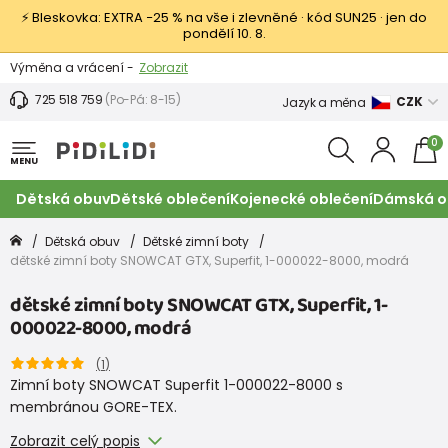
⚡ Bleskovka: EXTRA −25 % na vše i zlevněné · kód SUN25 · jen do
pondělí 10. 8.
Výměna a vrácení -
Zobrazit
Sleva 100 Kč na první nákup -
Podmínky
725 518 759
(Po-Pá: 8-15)
CZK
Jazyk a měna
0
MENU
Dětská obuv
Dětské oblečení
Kojenecké oblečení
Dámská o
Dětská obuv
Dětské zimní boty
dětské zimní boty SNOWCAT GTX, Superfit, 1-000022-8000, modrá
dětské zimní boty SNOWCAT GTX, Superfit, 1-
000022-8000, modrá
(
1
)
Zimní boty SNOWCAT Superfit 1-000022-8000 s
membránou GORE-TEX.
Zobrazit celý popis