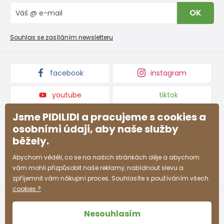
Vrácení zboží a reklamace
Blog
OK
Reklamační řád
Velkoobchod PiDiLiDi
Nevyzvednutá objednávka na dobírku
Affiliate program
Souhlas se zasíláním newsletteru
Podmínky akce a slevové kódy
Dárkové poukazy
Kolekce zboží
facebook
instagram
youtube
tiktok
Jsme PIDILIDI a pracujeme s cookies a
osobními údaji, aby naše služby
běžely.
Abychom věděli, co se na našich stránkách děje a abychom
vám mohli přizpůsobit naše reklamy, nabídnout slevu a
zpříjemnit vám nákupní proces. Souhlasíte s používáním všech
cookies ?
Nesouhlasím