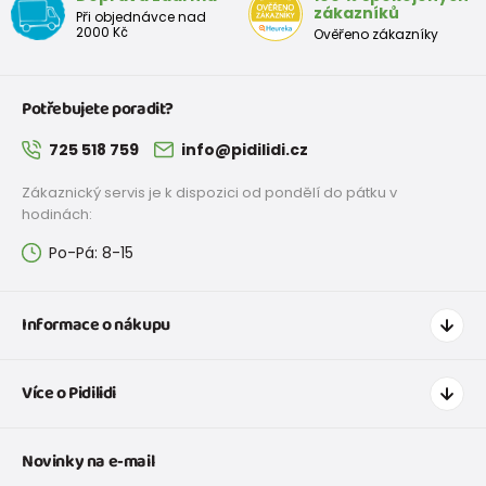
zákazníků
Při objednávce nad
2000 Kč
Ověřeno zákazníky
Potřebujete poradit?
725 518 759
info@pidilidi.cz
Zákaznický servis je k dispozici od pondělí do pátku v
hodinách:
Po-Pá: 8-15
Informace o nákupu
Jak nakupovat
Více o Pidilidi
Doprava a platba
Tabulka velikostí oblečení
Kontakt
Novinky na e-mail
Tabulka velikostí obuvi
O nás