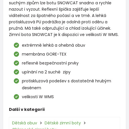
suchým zipům lze botu SNOWCAT snadno a rychle
nazout i vyzout. Reflexní špička zajišťuje lepší
viditelnost za špatného počasí a ve tmě. A lehká
protiskluzová PU podrážka je odolná proti oděru a
pružná. Má také odpružující a chlad izolující účinek.
Zimní bota SNOWCAT je k dispozici ve velikosti W WMS.
extrémně lehká a ohebná obuv
membrána GORE-TEX
reflexně bezpečnostní prvky
upínání na 2 suché zipy
protiskluzová podešev s dostatečně hrubým
desénem
velikosti W WMS
Další v kategorii
Dětská obuv
Dětské zimní boty