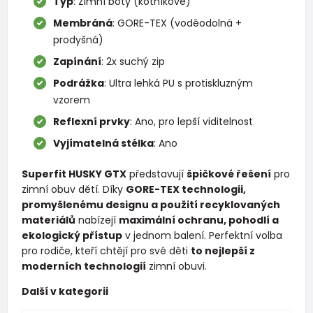
Typ
: Zimní boty (kotníkové)
Membráná
: GORE-TEX (voděodolná +
prodyšná)
Zapínání
: 2x suchý zip
Podrážka
: Ultra lehká PU s protiskluzným
vzorem
Reflexní prvky
: Ano, pro lepší viditelnost
Vyjímatelná stélka
: Ano
Superfit HUSKY GTX
představují
špičkové řešení
pro
zimní obuv dětí. Díky
GORE-TEX technologii,
promyšlenému designu a použití recyklovaných
materiálů
nabízejí
maximální ochranu, pohodlí a
ekologický přístup
v jednom balení. Perfektní volba
pro rodiče, kteří chtějí pro své děti
to nejlepší z
moderních technologií
zimní obuvi.
Další v kategorii