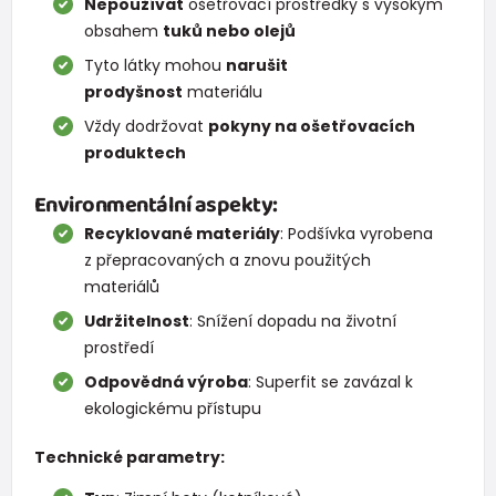
Nepoužívat
ošetřovací prostředky s vysokým
obsahem
tuků nebo olejů
Tyto látky mohou
narušit
prodyšnost
materiálu
Vždy dodržovat
pokyny na ošetřovacích
produktech
Environmentální aspekty:
Recyklované materiály
: Podšívka vyrobena
z přepracovaných a znovu použitých
materiálů
Udržitelnost
: Snížení dopadu na životní
prostředí
Odpovědná výroba
: Superfit se zavázal k
ekologickému přístupu
Technické parametry: