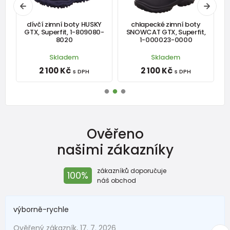
EU
Rozměr
dívčí zimní boty HUSKY
chlapecké zimní boty
-
GTX, Superfit, 1-809080-
SNOWCAT GTX, Superfit,
stélky v
120
126
133
139
145
151
157
163
8020
1-000023-0000
mm
Skladem
Skladem
2 100 Kč
2 100 Kč
s DPH
s DPH
Botky pro předškoláka
Velikost
26
27
28
29
30
31
32
33
EU
Ověřeno
Rozměr
našimi zákazníky
stélky v
170
176
183
189
195
201
207
213
2
mm
zákazníků doporučuje
100%
náš obchod
Boty pro školáka (teenager)
výborně-rychle
Velikost
35
36
37
38
39
40
41
42
Ověřený zákazník, 17. 7. 2026