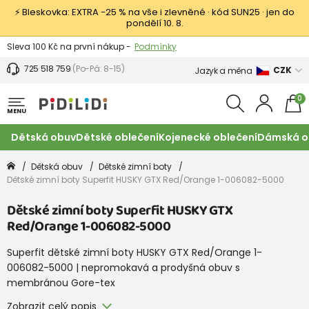
⚡ Bleskovka: EXTRA −25 % na vše i zlevněné · kód SUN25 · jen do
pondělí 10. 8.
Výměna a vrácení -
Zobrazit
Sleva 100 Kč na první nákup -
Podmínky
725 518 759
(Po-Pá: 8-15)
CZK
Jazyk a měna
0
MENU
Dětská obuv
Dětské oblečení
Kojenecké oblečení
Dámská o
Dětská obuv
Dětské zimní boty
Dětské zimní boty Superfit HUSKY GTX Red/Orange 1-006082-5000
Dětské zimní boty Superfit HUSKY GTX
Red/Orange 1-006082-5000
Superfit dětské zimní boty HUSKY GTX Red/Orange 1-
006082-5000 | nepromokavá a prodyšná obuv s
membránou Gore-tex
Zobrazit celý popis