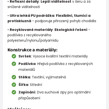
•
Reflexní detaily
:
Lepší viditelnost
v šeru a za
snížené viditelnosti
•
Ultra lehká PU podrážka
:
Flexibilní, tlumící a
protiskluzná
- podporuje přirozený pohyb chodidla
•
Recyklované materiály
:
Ekologické řešení
-
podšívka z recyklovaného
polyesteru/nylonu/polyamidu
Konstrukce a materiály:
Svršek
: Vysoce kvalitní textilní materiály
Podšívka
: Hřejivá podšívka z recyklovaných
materiálů
Stélka
: Textilní, vyjímatelná
Šířka
: Střední
Zapínání
: Dva suchové zipy pro optimální
přizpůsobení