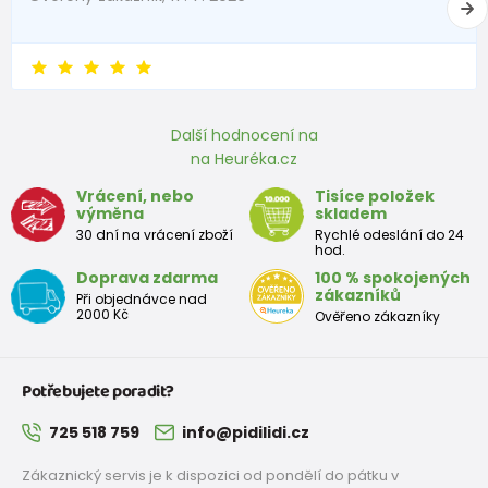
EU
Rozměr
stélky v
225
231
237
243
249
255
261
267
mm
Další hodnocení na
na Heuréka.cz
Vrácení, nebo
Tisíce položek
výměna
skladem
30 dní na vrácení zboží
Rychlé odeslání do 24
hod.
Doprava zdarma
100 % spokojených
zákazníků
Při objednávce nad
2000 Kč
Ověřeno zákazníky
Potřebujete poradit?
725 518 759
info@pidilidi.cz
Zákaznický servis je k dispozici od pondělí do pátku v