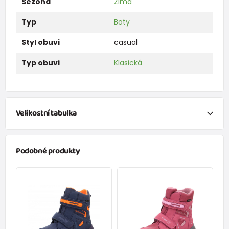
Sezóna
Zima
Typ
Boty
Styl obuvi
casual
Typ obuvi
Klasická
Velikostní tabulka
Chci vypočítat velikosti obuvi na základě
změření délky
chodidla.
Podobné produkty
Klikněte na červený anglicky psaný text níže a otevře se vám
nové okno s přesným výpočtem velikosti obuvi.