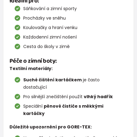
Ideální pro:
Sáňkování a zimní sporty
Procházky ve sněhu
Koulovačky a hraní venku
Každodenní zimní nošení
Cesta do školy v zimě
Péče o zimní boty:
Textilní materiály:
Suché čištění kartáčkem
je často
dostačující
Pro silnější znečištění použít
vlhký hadřík
Speciální
pěnové čističe s měkkými
kartáčky
Důležité upozornění pro GORE-TEX: