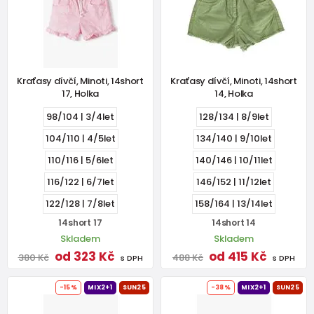
Kraťasy dívčí, Minoti, 14short
Kraťasy dívčí, Minoti, 14short
17, Holka
14, Holka
98/104 | 3/4let
128/134 | 8/9let
104/110 | 4/5let
134/140 | 9/10let
110/116 | 5/6let
140/146 | 10/11let
116/122 | 6/7let
146/152 | 11/12let
122/128 | 7/8let
158/164 | 13/14let
14short 17
14short 14
Skladem
Skladem
od 323 Kč
od 415 Kč
380 Kč
488 Kč
s DPH
s DPH
-15%
MIX2+1
SUN25
-38%
MIX2+1
SUN25