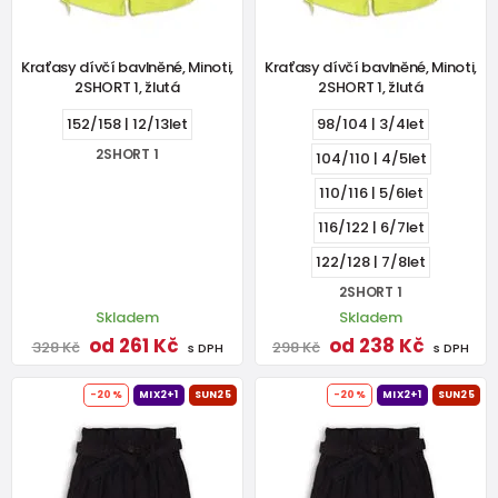
Kraťasy dívčí bavlněné, Minoti,
Kraťasy dívčí bavlněné, Minoti,
2SHORT 1, žlutá
2SHORT 1, žlutá
152/158 | 12/13let
98/104 | 3/4let
2SHORT 1
104/110 | 4/5let
110/116 | 5/6let
116/122 | 6/7let
122/128 | 7/8let
2SHORT 1
Skladem
Skladem
od 261 Kč
od 238 Kč
328 Kč
298 Kč
s DPH
s DPH
-20%
MIX2+1
SUN25
-20%
MIX2+1
SUN25