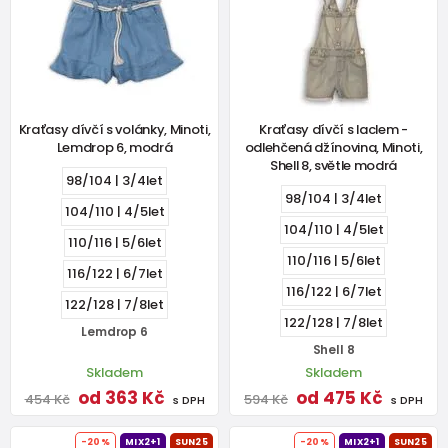
Kraťasy dívčí s volánky, Minoti,
Kraťasy dívčí s laclem -
Lemdrop 6, modrá
odlehčená džínovina, Minoti,
Shell 8, světle modrá
98/104 | 3/4let
98/104 | 3/4let
104/110 | 4/5let
104/110 | 4/5let
110/116 | 5/6let
110/116 | 5/6let
116/122 | 6/7let
116/122 | 6/7let
122/128 | 7/8let
122/128 | 7/8let
Lemdrop 6
Shell 8
Skladem
Skladem
od 363 Kč
od 475 Kč
454 Kč
594 Kč
s DPH
s DPH
-20%
MIX2+1
SUN25
-20%
MIX2+1
SUN25