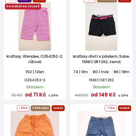
POSLEDNÍ NA SKLADĚ
kraťasy, Wendee, OZ64252-2,
kraťasy dívčí s páskem, Sobe,
růžová
15KKCSRT292, černá
152 | 12let
74 | 9m
80 | 1rok
86 | 18m
OZ64252-2
15KKCSRT292
Skladem
Skladem
od 71 Kč
od 149 Kč
121 Kč
449 Kč
s DPH
s DPH
-50%
VÝPRODEJ
SUN25
-72%
SUN25