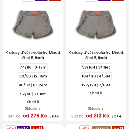
Kraťasy dívčí s volánky, Minoti,
Kraťasy dívčí s volánky, Minoti,
Shell 5, šedá
Shell 5, šedá
74/80 | 9-12m
98/104 | 3/4let
80/86 | 12-18m
104/110 | 4/5let
86/92 | 18-24m
122/128 | 7/8let
Shell 5
92/98 | 2/3let
Shell 5
Skladem
Skladem
od 275 Kč
od 313 Kč
344 Kč
392 Kč
s DPH
s DPH
-41%
MIX2+1
SUN25
-67%
VÝPRODEJ
SUN25