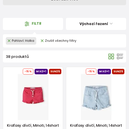
FILTR
Výchozí řazení
Pohlaví: Holka
Zrušit všechny filtry
38 produktů
-15%
MIX2+1
SUN25
-15%
MIX2+1
SUN25
Kraťasy dívčí, Minoti, 14short
Kraťasy dívčí, Minoti, 14short