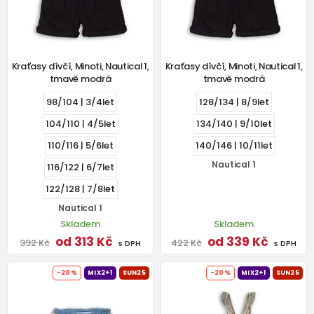
Kraťasy dívčí, Minoti, Nautical 1,
Kraťasy dívčí, Minoti, Nautical 1,
tmavě modrá
tmavě modrá
98/104 | 3/4let
128/134 | 8/9let
104/110 | 4/5let
134/140 | 9/10let
110/116 | 5/6let
140/146 | 10/11let
Nautical 1
116/122 | 6/7let
122/128 | 7/8let
Nautical 1
Skladem
Skladem
od 313 Kč
od 339 Kč
392 Kč
422 Kč
s DPH
s DPH
-20%
MIX2+1
SUN25
-20%
MIX2+1
SUN25