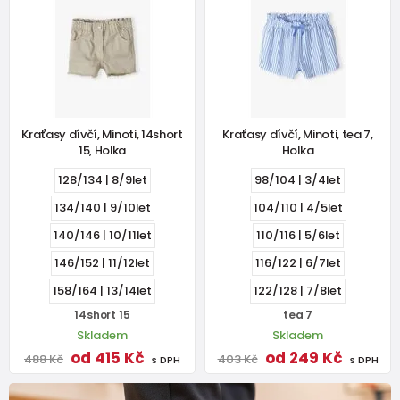
Kraťasy dívčí, Minoti, 14short
Kraťasy dívčí, Minoti, tea 7,
15, Holka
Holka
128/134 | 8/9let
98/104 | 3/4let
134/140 | 9/10let
104/110 | 4/5let
140/146 | 10/11let
110/116 | 5/6let
146/152 | 11/12let
116/122 | 6/7let
158/164 | 13/14let
122/128 | 7/8let
14short 15
tea 7
Skladem
Skladem
od 415 Kč
od 249 Kč
488 Kč
403 Kč
s DPH
s DPH