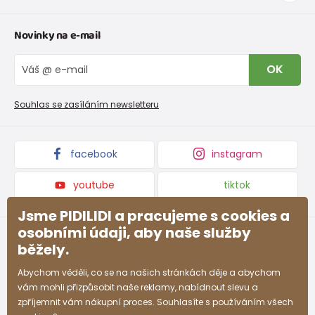
Tabulka velikostí oblečení
Kontakt
Novinky na e-mail
Tabulka velikostí obuvi
O nás
Vrácení zboží a reklamace
Blog
OK
Reklamační řád
Velkoobchod PiDiLiDi
Nevyzvednutá objednávka na dobírku
Affiliate program
Souhlas se zasíláním newsletteru
Podmínky akce a slevové kódy
Dárkové poukazy
Kolekce zboží
facebook
instagram
youtube
tiktok
Jsme PIDILIDI a pracujeme s cookies a
osobními údaji, aby naše služby
běžely.
Abychom věděli, co se na našich stránkách děje a abychom
vám mohli přizpůsobit naše reklamy, nabídnout slevu a
zpříjemnit vám nákupní proces. Souhlasíte s používáním všech