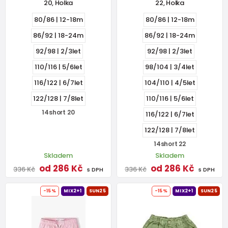
20, Holka
22, Holka
80/86 | 12-18m
80/86 | 12-18m
86/92 | 18-24m
86/92 | 18-24m
92/98 | 2/3let
92/98 | 2/3let
110/116 | 5/6let
98/104 | 3/4let
116/122 | 6/7let
104/110 | 4/5let
122/128 | 7/8let
110/116 | 5/6let
14short 20
116/122 | 6/7let
122/128 | 7/8let
14short 22
Skladem
Skladem
od 286 Kč
od 286 Kč
336 Kč
336 Kč
s DPH
s DPH
-15%
MIX2+1
SUN25
-15%
MIX2+1
SUN25