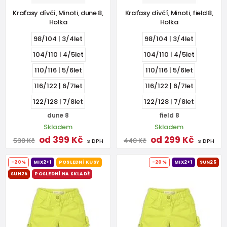
Kraťasy dívčí, Minoti, dune 8,
Kraťasy dívčí, Minoti, field 8,
Holka
Holka
98/104 | 3/4let
98/104 | 3/4let
104/110 | 4/5let
104/110 | 4/5let
110/116 | 5/6let
110/116 | 5/6let
116/122 | 6/7let
116/122 | 6/7let
122/128 | 7/8let
122/128 | 7/8let
dune 8
field 8
Skladem
Skladem
od 399 Kč
od 299 Kč
538 Kč
448 Kč
s DPH
s DPH
-20%
MIX2+1
POSLEDNÍ KUSY
-20%
MIX2+1
SUN25
SUN25
POSLEDNÍ NA SKLADĚ