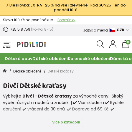
⚡ Bleskovka: EXTRA −25 % na vše i zlevněné · kód SUN25 · jen do
pondělí 10. 8.
Výměna a vrácení -
Zobrazit
Sleva 100 Kč na první nákup -
Podmínky
725 518 759
(Po-Pá: 8-15)
CZK
Jazyk a měna
0
MENU
Dětská obuv
Dětské oblečení
Kojenecké oblečení
Dámská o
Dětské oblečení
Dětské kraťasy
Dívčí Dětské kraťasy
Vybírejte
Dívčí - Dětské kraťasy
za výhodné ceny. Široký
výběr různých modelů a značek. | ✔️ Vše skladem ✔️ Rychlé
doručení ✔️ vrácení do 30 dnů ✔️ Doprava od 69 Kč. ✔️
Nakupujte výhodně z pohodlí domova.
Více o kategorii