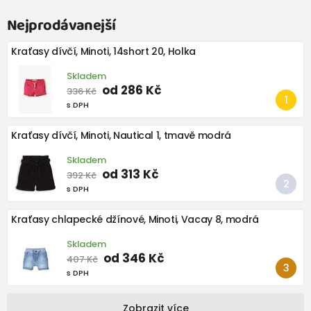
Nejprodávanejší
Kraťasy dívčí, Minoti, 14short 20, Holka
Skladem
od 286 Kč
336 Kč
s DPH
Kraťasy dívčí, Minoti, Nautical 1, tmavě modrá
Skladem
od 313 Kč
392 Kč
s DPH
Kraťasy chlapecké džínové, Minoti, Vacay 8, modrá
Skladem
od 346 Kč
407 Kč
s DPH
Zobrazit více