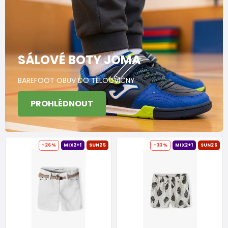
SÁLOVÉ BOTY JOMA
BAREFOOT OBUV DO TĚLOCVIČNY
PROHLÉDNOUT
-26%
MIX2+1
SUN25
-33%
MIX2+1
SUN25