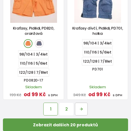
Kraťasy, Pidilidi, PD820,
Kraťasy dívčí, Pidilidi, PD701,
oranžová
holka
98/104 | 3/4let
110/116 | 5/6let
98/104 | 3/4let
122/128 | 7/8let
110/116 | 5/6let
PD701
122/128 | 7/8let
PD0820-17
Skladem
Skladem
od 99 Kč
od 99 Kč
199 Kč
349 Kč
s DPH
s DPH
1
2
Zobrazit dalších 20 produktů