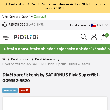
⚡ Bleskovka: EXTRA −25 % na vše i zlevněné · kód SUN25 · jen do
pondělí 10. 8.
Výměna a vrácení -
Zobrazit
Sleva 100 Kč na první nákup -
Podmínky
725 518 759
(Po-Pá: 8-15)
CZK
Jazyk a měna
0
MENU
Dětská obuv
Dětské oblečení
Kojenecké oblečení
Dámská o
Dětská obuv
Dětské tenisky
Dívčí barefit tenisky SATURNUS Pink Superfit 1-009352-5520
Dívčí barefit tenisky SATURNUS Pink Superfit 1-
009352-5520
NOVINKA
SUN25