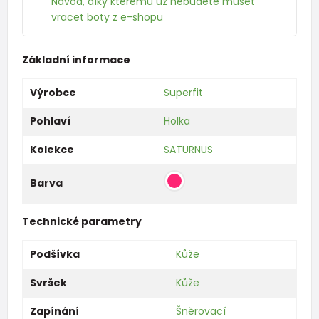
Návod, díky kterému už nebudete muset
vracet boty z e-shopu
Základní informace
Výrobce
Superfit
Pohlaví
Holka
Kolekce
SATURNUS
Barva
Technické parametry
Podšívka
Kůže
Svršek
Kůže
Zapínání
Šněrovací