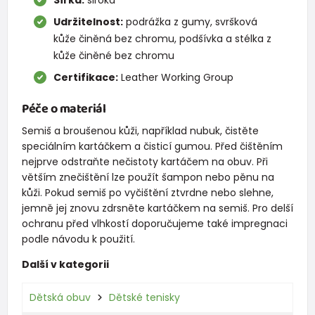
Šířka:
široká
Udržitelnost:
podrážka z gumy, svršková
kůže činěná bez chromu, podšívka a stélka z
kůže činěné bez chromu
Certifikace:
Leather Working Group
Péče o materiál
Semiš a broušenou kůži, například nubuk, čistěte
speciálním kartáčkem a čisticí gumou. Před čištěním
nejprve odstraňte nečistoty kartáčem na obuv. Při
větším znečištění lze použít šampon nebo pěnu na
kůži. Pokud semiš po vyčištění ztvrdne nebo slehne,
jemně jej znovu zdrsněte kartáčkem na semiš. Pro delší
ochranu před vlhkostí doporučujeme také impregnaci
podle návodu k použití.
Další v kategorii
Dětská obuv
Dětské tenisky