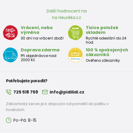
mm
Další hodnocení na
na Heuréka.cz
Boty pro školáka (teenager)
Vrácení, nebo
Tisíce položek
výměna
skladem
Velikost
30 dní na vrácení zboží
Rychlé odeslání do 24
35
36
37
38
39
40
41
42
hod.
EU
Doprava zdarma
100 % spokojených
zákazníků
Rozměr
Při objednávce nad
2000 Kč
Ověřeno zákazníky
stélky v
225
231
237
243
249
255
261
267
mm
Potřebujete poradit?
725 518 759
info@pidilidi.cz
Zákaznický servis je k dispozici od pondělí do pátku v
hodinách:
Po-Pá: 8-15