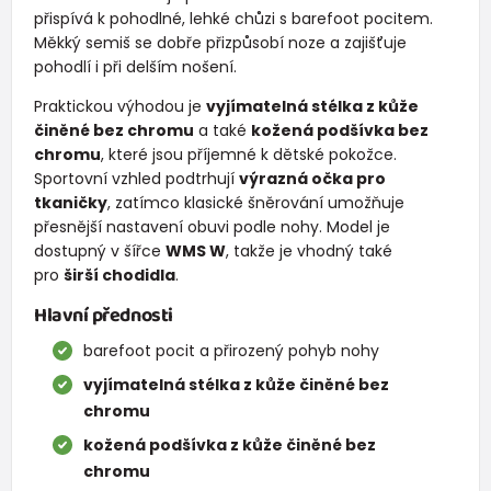
přispívá k pohodlné, lehké chůzi s barefoot pocitem.
Měkký semiš se dobře přizpůsobí noze a zajišťuje
pohodlí i při delším nošení.
Praktickou výhodou je
vyjímatelná stélka z kůže
činěné bez chromu
a také
kožená podšívka bez
chromu
, které jsou příjemné k dětské pokožce.
Sportovní vzhled podtrhují
výrazná očka pro
tkaničky
, zatímco klasické šněrování umožňuje
přesnější nastavení obuvi podle nohy. Model je
dostupný v šířce
WMS W
, takže je vhodný také
pro
širší chodidla
.
Hlavní přednosti
barefoot pocit a přirozený pohyb nohy
vyjímatelná stélka z kůže činěné bez
chromu
kožená podšívka z kůže činěné bez
chromu