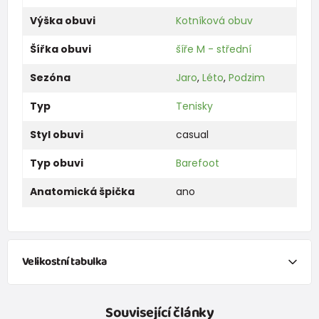
Výška obuvi
Kotníková obuv
Šířka obuvi
šíře M - střední
Sezóna
Jaro
,
Léto
,
Podzim
Typ
Tenisky
Styl obuvi
casual
Typ obuvi
Barefoot
Anatomická špička
ano
Velikostní tabulka
Chci vypočítat velikosti obuvi na základě
změření délky
chodidla.
Související články