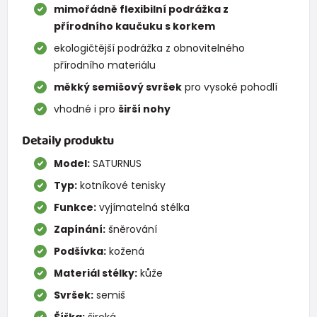
mimořádně flexibilní podrážka z
přírodního kaučuku s korkem
ekologičtější podrážka z obnovitelného
přírodního materiálu
měkký semišový svršek
pro vysoké pohodlí
vhodné i pro
širší nohy
Detaily produktu
Model:
SATURNUS
Typ:
kotníkové tenisky
Funkce:
vyjímatelná stélka
Zapínání:
šněrování
Podšívka:
kožená
Materiál stélky:
kůže
Svršek:
semiš