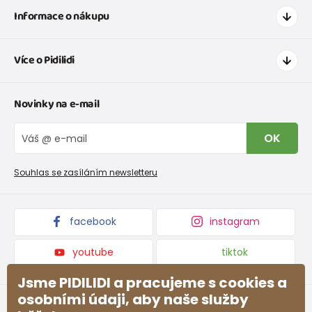
Informace o nákupu
Jak nakupovat
Více o Pidilidi
Doprava a platba
Tabulka velikostí oblečení
Kontakt
Novinky na e-mail
Tabulka velikostí obuvi
O nás
Vrácení zboží a reklamace
Blog
OK
Reklamační řád
Velkoobchod PiDiLiDi
Nevyzvednutá objednávka na dobírku
Affiliate program
Souhlas se zasíláním newsletteru
Podmínky akce a slevové kódy
Dárkové poukazy
Kolekce zboží
facebook
instagram
youtube
tiktok
Jsme PIDILIDI a pracujeme s cookies a
osobními údaji, aby naše služby