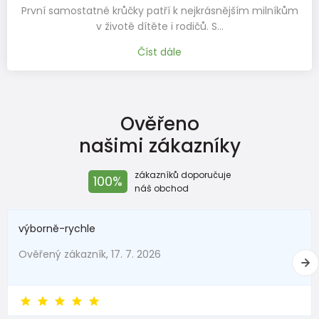
orientační Velikostní tabulka:
První samostatné krůčky patří k nejkrásnějším milníkům
v životě dítěte i rodičů. S…
+-5mm
Číst dále
Botky pro první krůčky
Velikost
18
19
20
21
22
23
24
25
EU
Ověřeno
Rozměr
našimi zákazníky
stélky v
120
126
133
139
145
151
157
163
mm
zákazníků doporučuje
100%
náš obchod
Botky pro předškoláka
výborně-rychle
Velikost
Ověřený zákazník, 17. 7. 2026
26
27
28
29
30
31
32
33
EU
Rozměr
stélky v
170
176
183
189
195
201
207
213
2