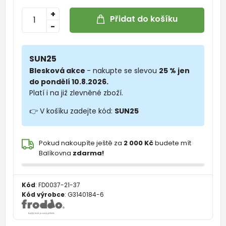
+
Přidat do košíku
-
SUN25
Blesková akce
- nakupte se slevou
25 % jen
do pondělí 10.8.2026.
Platí i na již zlevněné zboží.
👉 V košíku zadejte kód:
SUN25
Pokud nakoupíte ještě za
2 000 Kč
budete mít
Balíkovna
zdarma!
Kód
:
FD0037-21-37
Kód výrobce
:
G3140184-6