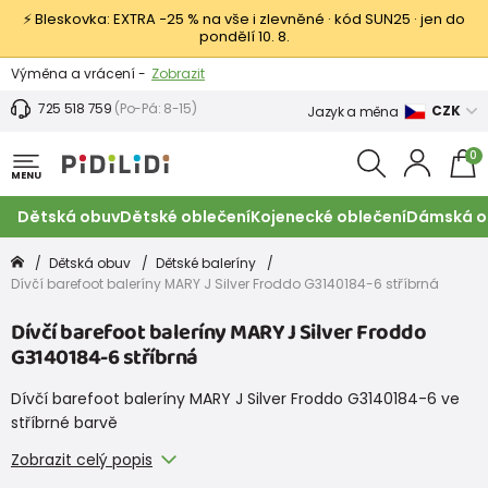
⚡ Bleskovka: EXTRA −25 % na vše i zlevněné · kód SUN25 · jen do
pondělí 10. 8.
Výměna a vrácení -
Zobrazit
Sleva 100 Kč na první nákup -
Podmínky
725 518 759
(Po-Pá: 8-15)
CZK
Jazyk a měna
0
MENU
Dětská obuv
Dětské oblečení
Kojenecké oblečení
Dámská o
Dětská obuv
Dětské baleríny
Dívčí barefoot baleríny MARY J Silver Froddo G3140184-6 stříbrná
Dívčí barefoot baleríny MARY J Silver Froddo
G3140184-6 stříbrná
Dívčí barefoot baleríny MARY J Silver Froddo G3140184-6 ve
stříbrné barvě
Zobrazit celý popis