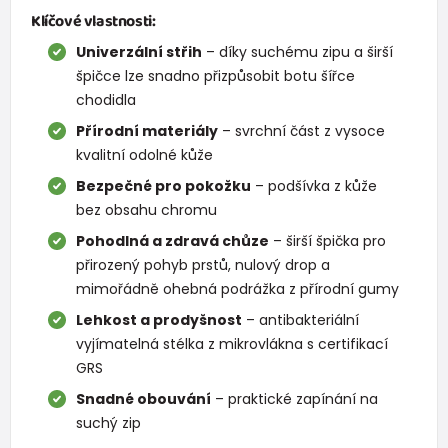
Klíčové vlastnosti:
Univerzální střih
– díky suchému zipu a širší
špičce lze snadno přizpůsobit botu šířce
chodidla
Přírodní materiály
– svrchní část z vysoce
kvalitní odolné kůže
Bezpečné pro pokožku
– podšívka z kůže
bez obsahu chromu
Pohodlná a zdravá chůze
– širší špička pro
přirozený pohyb prstů, nulový drop a
mimořádně ohebná podrážka z přírodní gumy
Lehkost a prodyšnost
– antibakteriální
vyjímatelná stélka z mikrovlákna s certifikací
GRS
Snadné obouvání
– praktické zapínání na
suchý zip