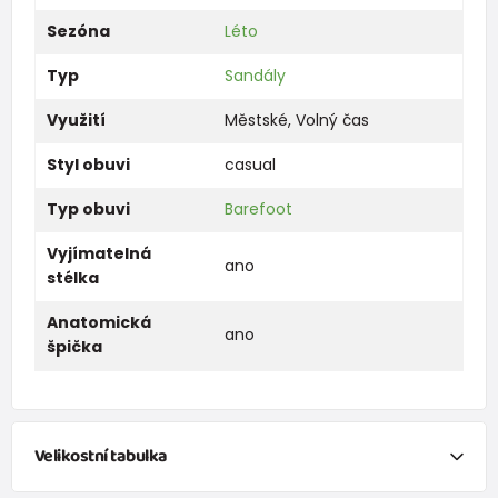
Sezóna
Léto
Typ
Sandály
Využití
Městské
,
Volný čas
Styl obuvi
casual
Typ obuvi
Barefoot
Vyjímatelná
ano
stélka
Anatomická
ano
špička
Velikostní tabulka