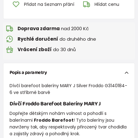
Přidat na Seznam přání
Hlídat cenu
Doprava zdarma
nad 2000 Kč
Rychlé doručení
do druhého dne
Vrácení zboží
do 30 dnů
Popis a parametry
Dívčí barefoot baleríny MARY J Silver Froddo G3140184-
6 ve stříbrné barvě
Dívčí Froddo Barefoot Baleríny MARY J
Dopřejte dětským nohám volnost a pohodlí s
balerínami
Froddo Barefoot
! Tyto baleríny jsou
navrženy tak, aby respektovaly přirozený tvar chodidla
a zajistily zdravý a pohodlný krok.