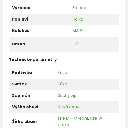
Výrobce
Froddo
Pohlaví
Holka
Kolekce
MARY J
Barva
Technické parametry
Podšívka
Kůže
Svršek
Kůže
Zapínání
Suchý zip
Výška obuvi
Nízká obuv
šíře M - střední
,
šíře W -
Šířka obuvi
široká