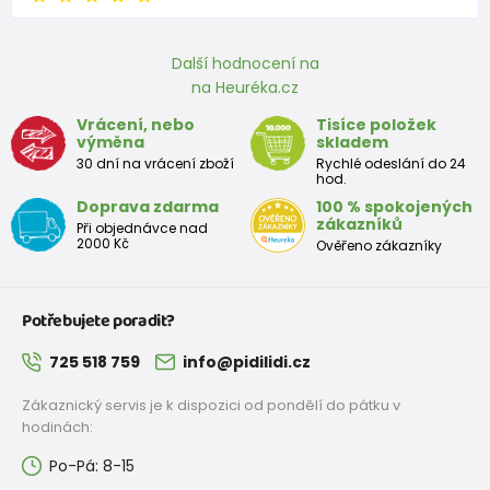
Další hodnocení na
na Heuréka.cz
Vrácení, nebo
Tisíce položek
výměna
skladem
30 dní na vrácení zboží
Rychlé odeslání do 24
hod.
Doprava zdarma
100 % spokojených
zákazníků
Při objednávce nad
2000 Kč
Ověřeno zákazníky
Potřebujete poradit?
725 518 759
info@pidilidi.cz
Zákaznický servis je k dispozici od pondělí do pátku v
hodinách:
Po-Pá: 8-15