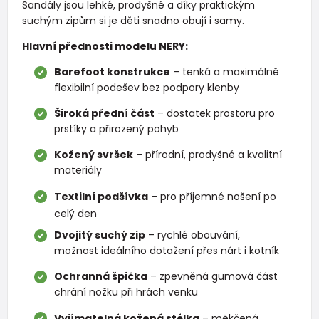
Sandály jsou lehké, prodyšné a díky praktickým
suchým zipům si je děti snadno obují i samy.
Hlavní přednosti modelu NERY:
Barefoot konstrukce
– tenká a maximálně
flexibilní podešev bez podpory klenby
Široká přední část
– dostatek prostoru pro
prstíky a přirozený pohyb
Kožený svršek
– přírodní, prodyšné a kvalitní
materiály
Textilní podšívka
– pro příjemné nošení po
celý den
Dvojitý suchý zip
– rychlé obouvání,
možnost ideálního dotažení přes nárt i kotník
Ochranná špička
– zpevněná gumová část
chrání nožku při hrách venku
Vyjímatelná kožená stélka
– měkčená,