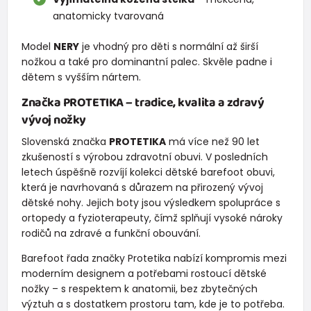
anatomicky tvarovaná
Model
NERY
je vhodný pro děti s normální až širší
nožkou a také pro dominantní palec. Skvěle padne i
dětem s vyšším nártem.
Značka
PROTETIKA
– tradice, kvalita a zdravý
vývoj nožky
Slovenská značka
PROTETIKA
má více než 90 let
zkušeností s výrobou zdravotní obuvi. V posledních
letech úspěšně rozvíjí kolekci dětské barefoot obuvi,
která je navrhovaná s důrazem na přirozený vývoj
dětské nohy. Jejich boty jsou výsledkem spolupráce s
ortopedy a fyzioterapeuty, čímž splňují vysoké nároky
rodičů na zdravé a funkční obouvání.
Barefoot řada značky Protetika nabízí kompromis mezi
moderním designem a potřebami rostoucí dětské
nožky – s respektem k anatomii, bez zbytečných
výztuh a s dostatkem prostoru tam, kde je to potřeba.