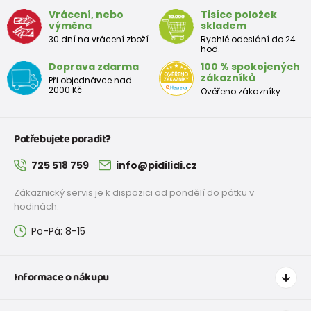
Vrácení, nebo
Tisíce položek
výměna
skladem
30 dní na vrácení zboží
Rychlé odeslání do 24
hod.
Doprava zdarma
100 % spokojených
zákazníků
Při objednávce nad
2000 Kč
Ověřeno zákazníky
Potřebujete poradit?
725 518 759
info@pidilidi.cz
Zákaznický servis je k dispozici od pondělí do pátku v
hodinách:
Po-Pá: 8-15
Informace o nákupu
Jak nakupovat