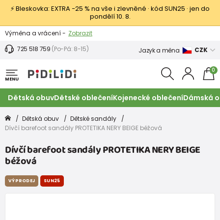
⚡ Bleskovka: EXTRA −25 % na vše i zlevněné · kód SUN25 · jen do
pondělí 10. 8.
Výměna a vrácení -
Zobrazit
Sleva 100 Kč na první nákup -
Podmínky
725 518 759
(Po-Pá: 8-15)
CZK
Jazyk a měna
0
MENU
Dětská obuv
Dětské oblečení
Kojenecké oblečení
Dámská o
Dětská obuv
Dětské sandály
Dívčí barefoot sandály PROTETIKA NERY BEIGE béžová
Dívčí barefoot sandály PROTETIKA NERY BEIGE
béžová
VÝPRODEJ
SUN25