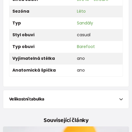
Sezóna
Léto
Typ
Sandály
Styl obuvi
casual
Typ obuvi
Barefoot
Vyjímatelná stélka
ano
Anatomická špička
ano
Velikostní tabulka
Tabulka velikostí dětských bot
Související články
(Doporučená délka chodidla = délka stélky - 12 mm)