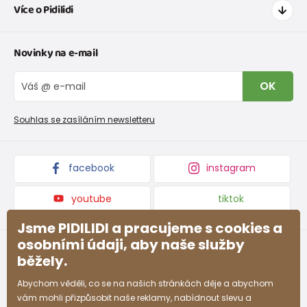
Více o Pidilidi
Doprava a platba
Tabulka velikostí oblečení
Kontakt
Novinky na e-mail
Tabulka velikostí obuvi
O nás
Vrácení zboží a reklamace
Blog
OK
Reklamační řád
Velkoobchod PiDiLiDi
Nevyzvednutá objednávka na dobírku
Affiliate program
Souhlas se zasíláním newsletteru
Podmínky akce a slevové kódy
Dárkové poukazy
Kolekce zboží
facebook
instagram
youtube
tiktok
Jsme PIDILIDI a pracujeme s cookies a
osobními údaji, aby naše služby
běžely.
Abychom věděli, co se na našich stránkách děje a abychom
vám mohli přizpůsobit naše reklamy, nabídnout slevu a