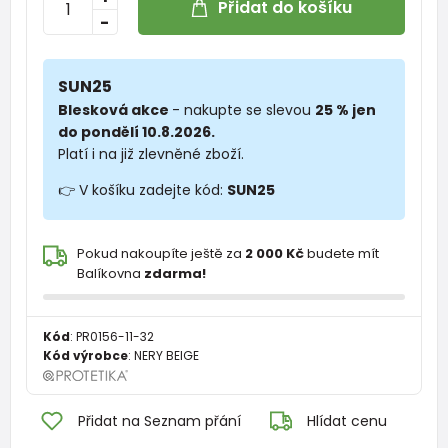
Přidat do košíku
-
SUN25
Blesková akce
- nakupte se slevou
25 % jen
do pondělí 10.8.2026.
Platí i na již zlevněné zboží.
👉 V košíku zadejte kód:
SUN25
Pokud nakoupíte ještě za
2 000 Kč
budete mít
Balíkovna
zdarma!
Kód
:
PR0156-11-32
Kód výrobce
:
NERY BEIGE
Přidat na Seznam přání
Hlídat cenu