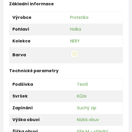
Základní informace
Výrobce
Protetika
Pohlaví
Holka
Kolekce
NERY
Barva
Technické parametry
Podšívka
Textil
Svršek
Kůže
Zapínání
Suchý zip
Výška obuvi
Nízká obuv
Šířka obuvi
šíře M - střední