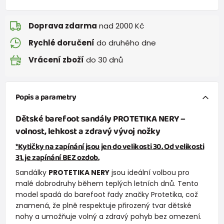
Doprava zdarma
nad 2000 Kč
Rychlé doručení
do druhého dne
Vrácení zboží
do 30 dnů
Popis a parametry
Dětské barefoot sandály
PROTETIKA NERY
–
volnost, lehkost a zdravý vývoj nožky
*Kytičky na zapínání jsou jen do velikosti 30. Od velikosti
31. je zapínání BEZ ozdob.
Sandálky
PROTETIKA NERY
jsou ideální volbou pro
malé dobrodruhy během teplých letních dnů. Tento
model spadá do barefoot řady značky Protetika, což
znamená, že plně respektuje přirozený tvar dětské
nohy a umožňuje volný a zdravý pohyb bez omezení.