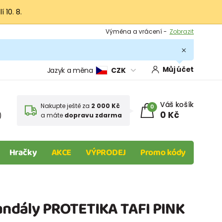
 10. 8.
Výměna a vrácení -
Zobrazit
Sleva 100 Kč na první nákup -
Podmínky
.
Můj účet
Jazyk a měna
CZK
Váš košík
Nakupte ještě za
2 000 Kč
0
0 Kč
)
a máte
dopravu zdarma
Hračky
AKCE
VÝPRODEJ
Promo kódy
sandály PROTETIKA TAFI PINK