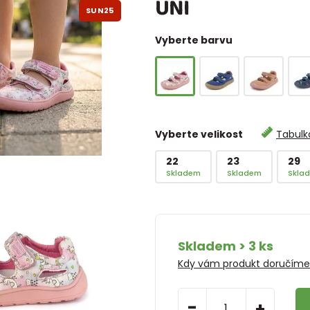
UNI
SUN25
Vyberte barvu
Vyberte velikost
Tabulka
22
23
29
Skladem
Skladem
Skla
Skladem > 3 ks
Kdy vám produkt doručím
-
+