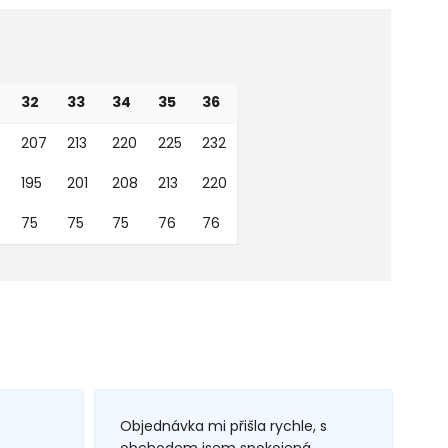
32
33
34
35
36
0
207
213
220
225
232
195
201
208
213
220
75
75
75
76
76
Objednávka mi přišla rychle, s
obchodem jsem spokojená.