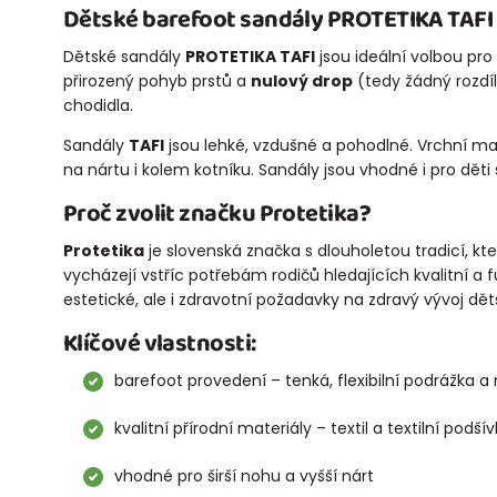
Dětské barefoot sandály PROTETIKA TAFI –
Dětské sandály
PROTETIKA TAFI
jsou ideální volbou pro
přirozený pohyb prstů a
nulový drop
(tedy žádný rozdíl
chodidla.
Sandály
TAFI
jsou lehké, vzdušné a pohodlné. Vrchní mat
na nártu i kolem kotníku. Sandály jsou vhodné i pro děti 
Proč zvolit značku Protetika?
Protetika
je slovenská značka s dlouholetou tradicí, k
vycházejí vstříc potřebám rodičů hledajících kvalitní a 
estetické, ale i zdravotní požadavky na zdravý vývoj dě
Klíčové vlastnosti:
barefoot provedení – tenká, flexibilní podrážka a
kvalitní přírodní materiály – textil a textilní podší
vhodné pro širší nohu a vyšší nárt