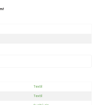
ům!
Textil
Textil