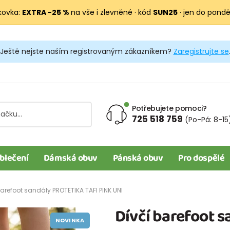
kovka:
EXTRA −25 %
na vše i zlevněné · kód
SUN25
· jen do pondělí
Ještě nejste naším registrovaným zákazníkem?
Zaregistrujte se
Potřebujete pomoci?
725 518 759
(Po-Pá: 8-15
blečení
Dámská obuv
Pánská obuv
Pro dospělé
barefoot sandály PROTETIKA TAFI PINK UNI
Dívčí barefoot 
NOVINKA