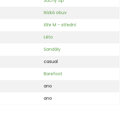
Suchý zip
Nízká obuv
šíře M - střední
Léto
Sandály
casual
Barefoot
ano
ano