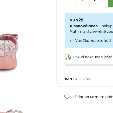
SUN25
Blesková akce
- nakup
Platí i na již zlevněné zbo
👉 V košíku zadejte kód:
Pokud nakoupíte ještě
Kód
:
PR0159-22
Přidat na Seznam přán