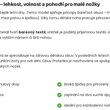
 lehkost, volnost a pohodlí pro malé nožky
 teplé letní dny. Tento model splňuje principy barefoot obuvi –
 mezi patou a špičkou). Díky tomu dětská noha pracuje přirozeně
eriál tvoří
barevný
textil
, vnitřek je podšitý příjemnou textilií, 
s vyšším nártem či širší nohou.
terá se specializuje na zdravou dětskou obuv. V posledních lete
funkční boty pro své děti. Obuv Protetika je navrhována ve spolu
tských nožek.
 nulový drop
široká špička pro přirozený
vka
zapínání na dva suché zip
ideální pro každodenní no