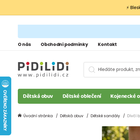
⚡ Bles
O nás
Obchodní podmínky
Kontakt
Dětská obuv
Dětské oblečení
Kojenecké o
Úvodní stránka
Dětská obuv
Dětské sandály
Dívčí 