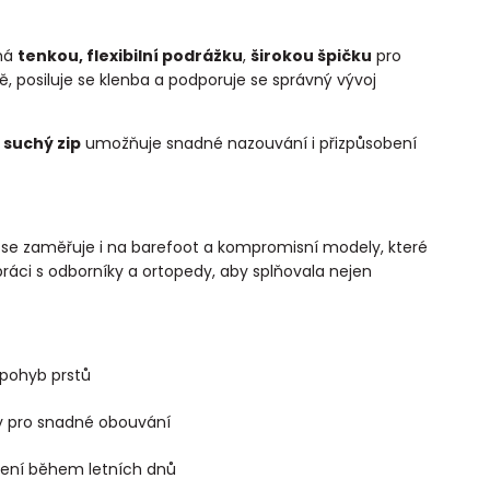
 má
tenkou, flexibilní podrážku
,
širokou špičku
pro
, posiluje se klenba a podporuje se správný vývoj
a
suchý zip
umožňuje snadné nazouvání i přizpůsobení
ch se zaměřuje i na barefoot a kompromisní modely, které
práci s odborníky a ortopedy, aby splňovala nejen
 pohyb prstů
y pro snadné obouvání
šení během letních dnů