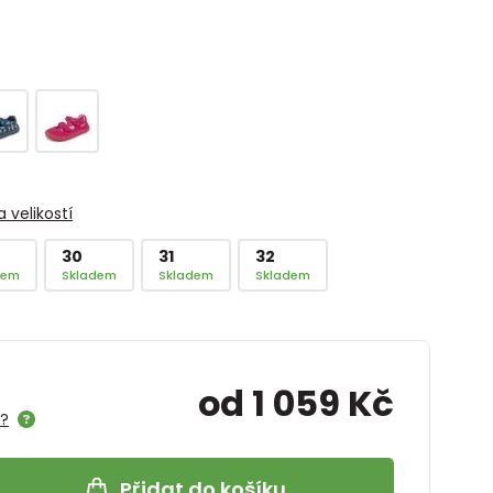
 velikostí
30
31
32
dem
Skladem
Skladem
Skladem
od 1 059 Kč
e?
Přidat do košíku