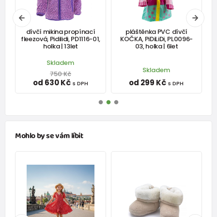
t
dívčí mikina propínací
pláštěnka PVC dívčí
fleezová, Pidilidi, PD1116-01,
KOČKA, PiDiLiDi, PL0096-
holka | 13let
03, holka | 6let
Skladem
Skladem
750 Kč
od 630 Kč
od 299 Kč
s DPH
s DPH
Mohlo by se vám líbit