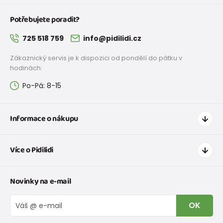
Potřebujete poradit?
725 518 759
info@pidilidi.cz
Zákaznický servis je k dispozici od pondělí do pátku v
hodinách:
Po-Pá: 8-15
Informace o nákupu
Jak nakupovat
Více o Pidilidi
Doprava a platba
Tabulka velikostí oblečení
Kontakt
Novinky na e-mail
Tabulka velikostí obuvi
O nás
Vrácení zboží a reklamace
Blog
OK
Reklamační řád
Velkoobchod PiDiLiDi