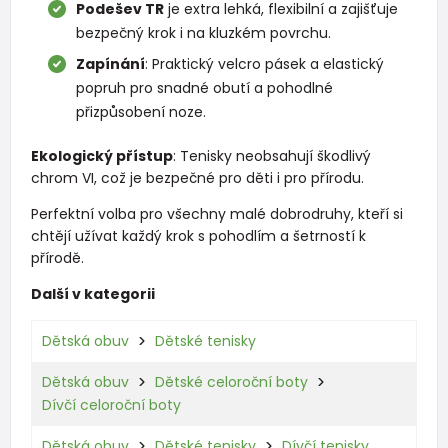
Podešev TR
je extra lehká, flexibilní a zajišťuje
bezpečný krok i na kluzkém povrchu.
Zapínání
: Praktický velcro pásek a elastický
popruh pro snadné obutí a pohodlné
přizpůsobení noze.
Ekologický přístup
: Tenisky neobsahují škodlivý
chrom VI, což je bezpečné pro děti i pro přírodu.
Perfektní volba pro všechny malé dobrodruhy, kteří si
chtějí užívat každý krok s pohodlím a šetrností k
přírodě.
Další v kategorii
Dětská obuv
Dětské tenisky
Dětská obuv
Dětské celoroční boty
Dívčí celoroční boty
Dětská obuv
Dětské tenisky
Dívčí tenisky