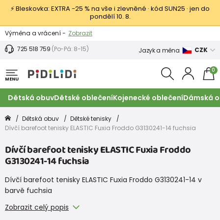
⚡ Bleskovka: EXTRA −25 % na vše i zlevněné · kód SUN25 · jen do
pondělí 10. 8.
Výměna a vrácení -
Zobrazit
Sleva 100 Kč na první nákup -
Podmínky
725 518 759
(Po-Pá: 8-15)
CZK
Jazyk a měna
0
MENU
Dětská obuv
Dětské oblečení
Kojenecké oblečení
Dámská o
Dětská obuv
Dětské tenisky
Dívčí barefoot tenisky ELASTIC Fuxia Froddo G3130241-14 fuchsia
Dívčí barefoot tenisky ELASTIC Fuxia Froddo
G3130241-14 fuchsia
Dívčí barefoot tenisky ELASTIC Fuxia Froddo G3130241-14 v
barvě fuchsia
Zobrazit celý popis