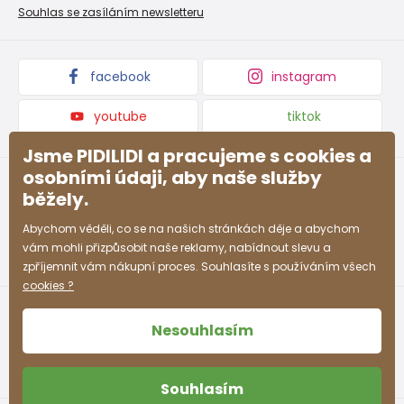
Nevyzvednutá objednávka na dobírku
Affiliate program
Souhlas se zasíláním newsletteru
Podmínky akce a slevové kódy
Dárkové poukazy
Kolekce zboží
facebook
instagram
youtube
tiktok
Jsme PIDILIDI a pracujeme s cookies a
osobními údaji, aby naše služby
běžely.
Abychom věděli, co se na našich stránkách děje a abychom
vám mohli přizpůsobit naše reklamy, nabídnout slevu a
zpříjemnit vám nákupní proces. Souhlasíte s používáním všech
cookies ?
Nesouhlasím
Souhlasím