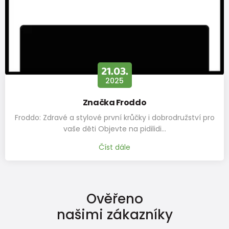
21.03.
2025
Značka Froddo
Froddo: Zdravé a stylové první krůčky i dobrodružství pro
vaše děti Objevte na pidilidi…
Číst dále
Ověřeno
našimi zákazníky