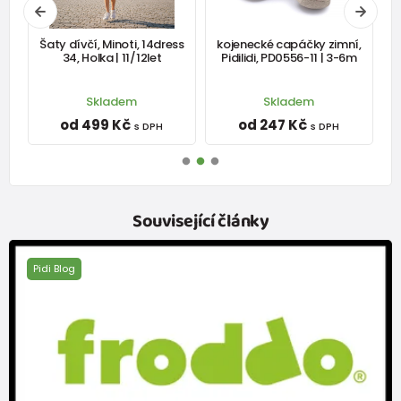
í
Šaty dívčí, Minoti, 14dress
kojenecké capáčky zimní,
-
34, Holka | 11/12let
Pidilidi, PD0556-11 | 3-6m
f
Skladem
Skladem
od 499 Kč
od 247 Kč
s DPH
s DPH
Související články
Pidi Blog