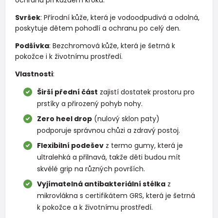
Svršek
: Přírodní kůže, která je vodoodpudivá a odolná,
poskytuje dětem pohodlí a ochranu po celý den.
Podšívka
: Bezchromová kůže, která je šetrná k
pokožce i k životnímu prostředí.
Vlastnosti
:
Širší přední část
zajistí dostatek prostoru pro
prstíky a přirozený pohyb nohy.
Zero heel drop
(nulový sklon paty)
podporuje správnou chůzi a zdravý postoj.
Flexibilní podešev
z termo gumy, která je
ultralehká a přilnavá, takže děti budou mít
skvélé grip na různých površích.
Vyjímatelná antibakteriální stélka
z
mikrovlákna s certifikátem GRS, která je šetrná
k pokožce a k životnímu prostředí.