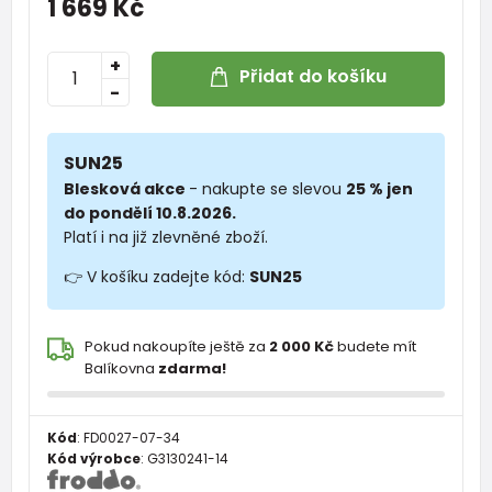
1 669 Kč
+
Přidat do košíku
-
SUN25
Blesková akce
- nakupte se slevou
25 % jen
do pondělí 10.8.2026.
Platí i na již zlevněné zboží.
👉 V košíku zadejte kód:
SUN25
Pokud nakoupíte ještě za
2 000 Kč
budete mít
Balíkovna
zdarma!
Kód
:
FD0027-07-34
Kód výrobce
:
G3130241-14