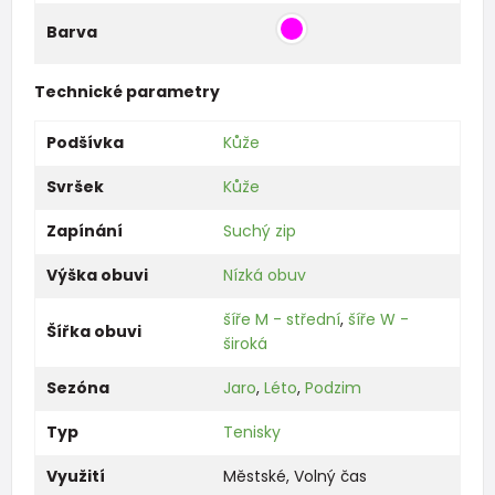
Barva
Technické parametry
Podšívka
Kůže
Svršek
Kůže
Zapínání
Suchý zip
Výška obuvi
Nízká obuv
šíře M - střední
,
šíře W -
Šířka obuvi
široká
Sezóna
Jaro
,
Léto
,
Podzim
Typ
Tenisky
Využití
Městské
,
Volný čas