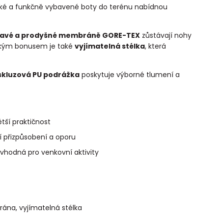
lehké a funkčně vybavené boty do terénu nabídnou
avé a prodyšné membráně GORE-TEX
zůstávají nohy
ickým bonusem je také
vyjímatelná stélka
, která
skluzová PU podrážka
poskytuje výborné tlumení a
tší praktičnost
 přizpůsobení a oporu
vhodná pro venkovní aktivity
a, vyjímatelná stélka