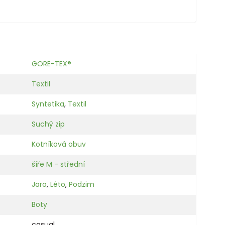
GORE-TEX®
Textil
Syntetika
,
Textil
Suchý zip
Kotníková obuv
šíře M - střední
Jaro
,
Léto
,
Podzim
Boty
casual