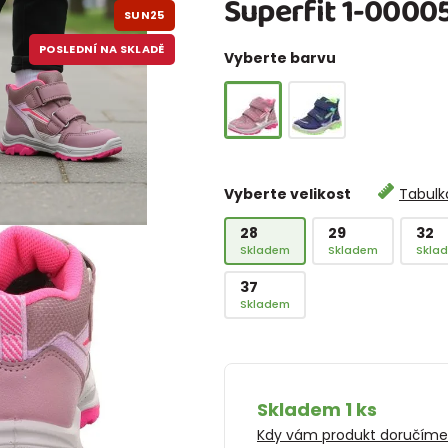
Superfit 1-000
SUN25
POSLEDNÍ NA SKLADĚ
Vyberte barvu
Vyberte velikost
Tabulka
28
29
32
Skladem
Skladem
Skla
37
Skladem
Skladem 1 ks
Kdy vám produkt doručím