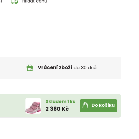
í
Hlídat cenu
Vrácení zboží
do 30 dnů
Skladem 1 ks
Do košíku
2 360 Kč