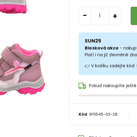
-
+
SUN25
Blesková akce
- nakup
Platí i na již zlevněné zbo
👉 V košíku zadejte kód:
Pokud nakoupíte ještě
Kód
:
SF0545-03-28