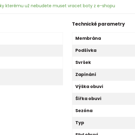
íky kterému už nebudete muset vracet boty z e-shopu
Technické parametry
Membrána
Podšívka
Svršek
Zapínání
Výška obuvi
Šířka obuvi
Sezóna
Typ
Styl obuvi