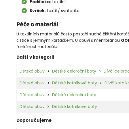
Podšívka:
textilní
Svršek:
textil / syntetika
Péče o materiál
U textilních materiálů často postačí suché čištění kart
čističe s jemným kartáčkem. U obuvi s membránou
GO
funkčnost materiálu.
Další v kategorii
Dětská obuv
Dětské celoroční boty
Dívčí celoro
Dětská obuv
Dětské kotníkové boty
Dívčí kotní
Dětská obuv
Dětské celoroční boty
Dětská obuv
Dětské kotníkové boty
Doporučujeme