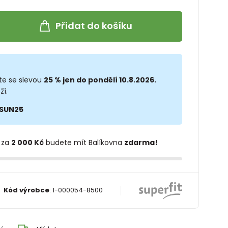
Přidat do košíku
te se slevou
25 % jen do pondělí 10.8.2026.
ží.
SUN25
 za
2 000 Kč
budete mít Balíkovna
zdarma!
Kód výrobce
:
1-000054-8500