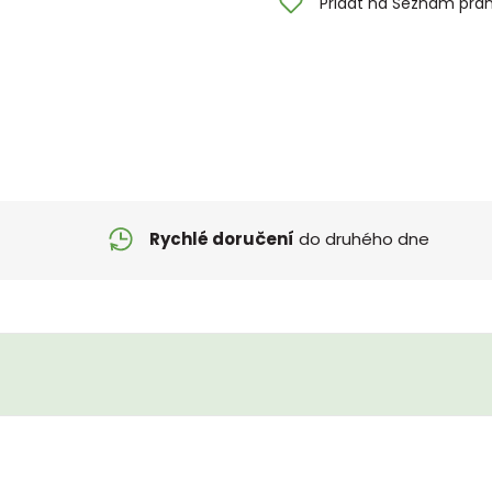
Přidat na Seznam přán
Rychlé doručení
do druhého dne