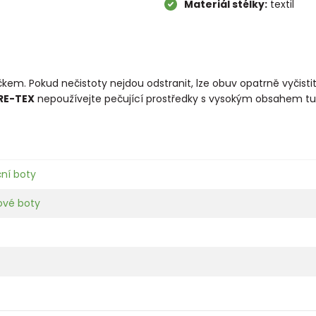
Materiál stélky:
textil
áčkem. Pokud nečistoty nejdou odstranit, lze obuv opatrně vyčis
RE-TEX
nepoužívejte pečující prostředky s vysokým obsahem tu
ční boty
kové boty