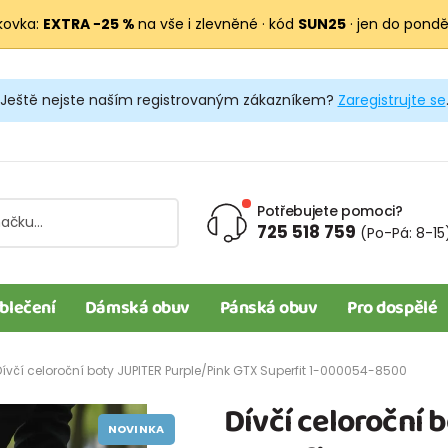
kovka:
EXTRA −25 %
na vše i zlevněné · kód
SUN25
· jen do pondělí
Ještě nejste naším registrovaným zákazníkem?
Zaregistrujte se
Potřebujete pomoci?
725 518 759
(Po-Pá: 8-15
blečení
Dámská obuv
Pánská obuv
Pro dospělé
Dívčí celoroční boty JUPITER Purple/Pink GTX Superfit 1-000054-8500
Dívčí celoroční 
NOVINKA