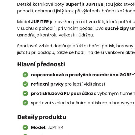
Dětské kotníkové boty
Superfit JUPITER
jsou jako stvo
pohodlí, ochranu i jistý krok při výletech, hrách i každo
Model
JUPITER
je navržen pro aktivní děti, které potře
v suchu a pohodlí i při vlhčím počasí. Dva
suché zipy
um
usnadňuje kontrolu velikosti i údržbu.
Sportovní vzhled doplňuje efektní boční potisk, barevn
jistotu při došlapu, takže se hodí i na delší venkovní aktiv
Hlavní přednosti
nepromokavá a prodyšná membrána GORE-
reflexní prvky
pro lepší viditelnost
protiskluzová PU podrážka
s výborným tlume
sportovní vzhled s bočním potiskem a barevný
Detaily produktu
Model:
JUPITER