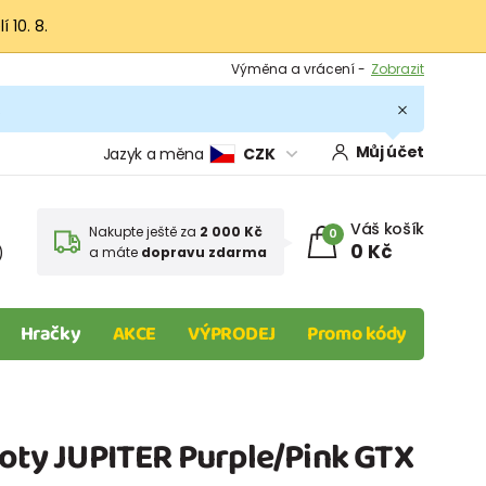
 10. 8.
Výměna a vrácení -
Zobrazit
Sleva 100 Kč na první nákup -
Podmínky
.
Můj účet
Jazyk a měna
CZK
Váš košík
Nakupte ještě za
2 000 Kč
0
0 Kč
)
a máte
dopravu zdarma
Hračky
AKCE
VÝPRODEJ
Promo kódy
boty JUPITER Purple/Pink GTX