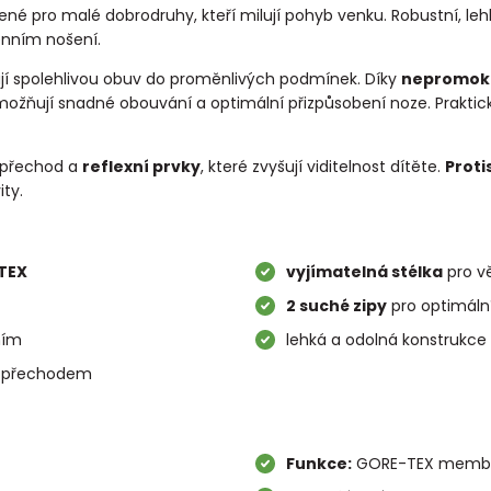
řené pro malé dobrodruhy, kteří milují pohyb venku. Robustní, 
denním nošení.
bují spolehlivou obuv do proměnlivých podmínek. Díky
nepromok
ožňují snadné obouvání a optimální přizpůsobení noze. Prakt
ý přechod a
reflexní prvky
, které zvyšují viditelnost dítěte.
Proti
ity.
TEX
vyjímatelná stélka
pro vě
2 suché zipy
pro optimální
ním
lehká a odolná konstrukce 
m přechodem
Funkce:
GORE-TEX membrán