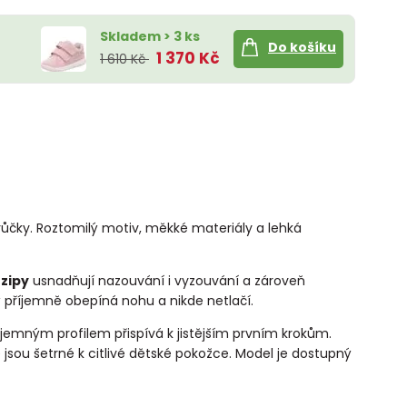
Skladem > 3 ks
Do košíku
1 370 Kč
1 610 Kč
čky. Roztomilý motiv, měkké materiály a lehká
zipy
usnadňují nazouvání i vyzouvání a zároveň
rý příjemně obepíná nohu a nikde netlačí.
s jemným profilem přispívá k jistějším prvním krokům.
é jsou šetrné k citlivé dětské pokožce. Model je dostupný