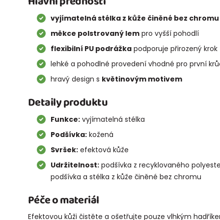
Hlavní přednosti
vyjímatelná stélka z kůže činěné bez chromu
měkce polstrovaný lem
pro vyšší pohodlí
flexibilní PU podrážka
podporuje přirozený krok
lehké a pohodlné provedení vhodné pro první krů
hravý design s
květinovým motivem
Detaily produktu
Funkce:
vyjímatelná stélka
Podšívka:
kožená
Svršek:
efektová kůže
Udržitelnost:
podšívka z recyklovaného polyeste
podšívka a stélka z kůže činěné bez chromu
Péče o materiál
Efektovou kůži čistěte a ošetřujte pouze vlhkým hadří