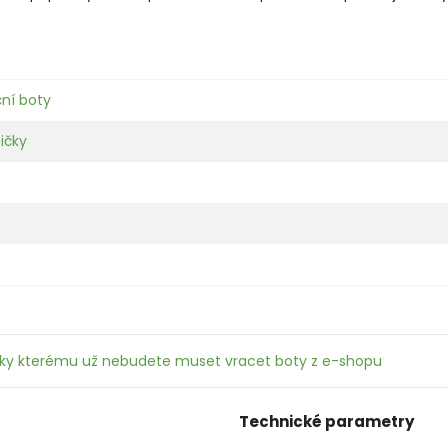
ční boty
tičky
íky kterému už nebudete muset vracet boty z e-shopu
Technické parametry