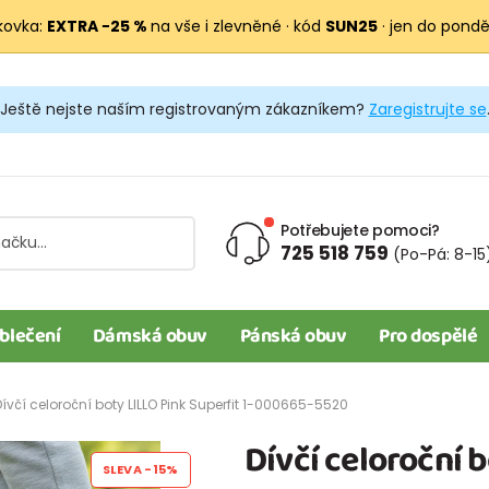
kovka:
EXTRA −25 %
na vše i zlevněné · kód
SUN25
· jen do pondělí
Ještě nejste naším registrovaným zákazníkem?
Zaregistrujte se
Potřebujete pomoci?
725 518 759
(Po-Pá: 8-15
blečení
Dámská obuv
Pánská obuv
Pro dospělé
Dívčí celoroční boty LILLO Pink Superfit 1-000665-5520
Dívčí celoroční b
SLEVA
-15%