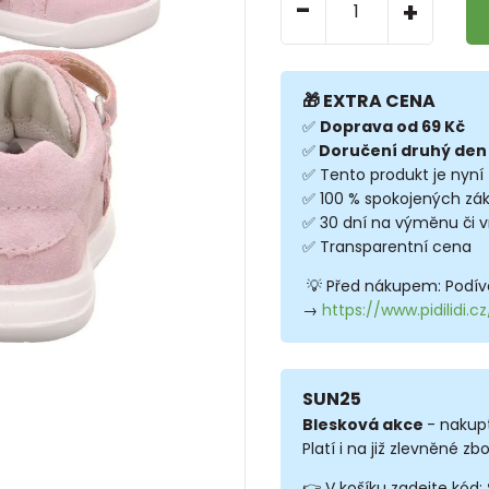
-
+
🎁 EXTRA CENA
✅
Doprava od 69 Kč
✅
Doručení druhý den
✅ Tento produkt je nyní
✅ 100 % spokojených zá
✅ 30 dní na výměnu či v
✅ Transparentní cena
💡 Před nákupem: Podíve
→
https://www.pidilidi.
SUN25
Blesková akce
- nakup
Platí i na již zlevněné zbo
👉 V košíku zadejte kód: