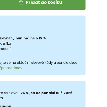
Přidat do košíku
 zlevněný
minimálně o 15 %
kazníků
rácení
jte se na aktuální slevové kódy a bundle akce
cz/promo-kody
te se slevou
25 % jen do pondělí 10.8.2026.
ží.
SUN25