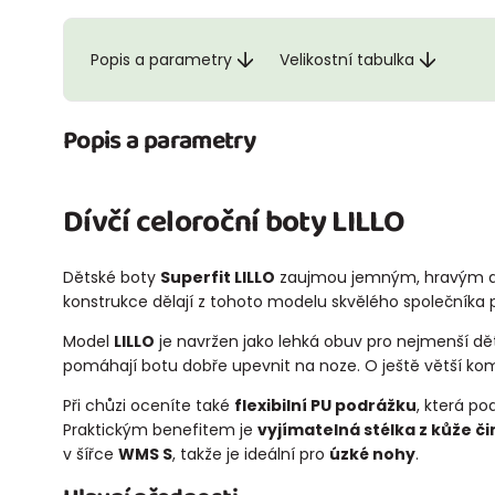
Popis a parametry
Velikostní tabulka
Popis a parametry
Dívčí celoroční boty LILLO
Dětské boty
Superfit LILLO
zaujmou jemným, hravým des
konstrukce dělají z tohoto modelu skvělého společníka 
Model
LILLO
je navržen jako lehká obuv pro nejmenší dět
pomáhají botu dobře upevnit na noze. O ještě větší ko
Při chůzi oceníte také
flexibilní PU podrážku
, která po
Praktickým benefitem je
vyjímatelná stélka z kůže 
v šířce
WMS S
, takže je ideální pro
úzké nohy
.