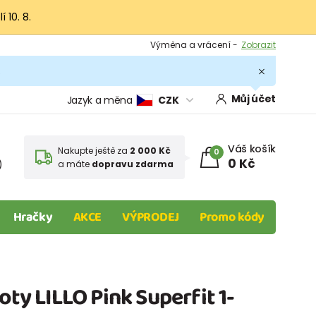
 10. 8.
Výměna a vrácení -
Zobrazit
Sleva 100 Kč na první nákup -
Podmínky
.
Můj účet
Jazyk a měna
CZK
Váš košík
Nakupte ještě za
2 000 Kč
0
0 Kč
)
a máte
dopravu zdarma
Hračky
AKCE
VÝPRODEJ
Promo kódy
oty LILLO Pink Superfit 1-