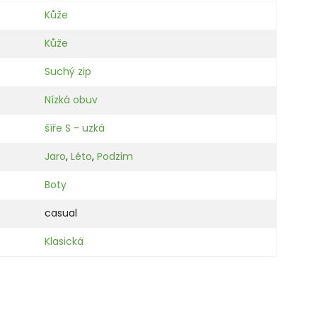
Kůže
Kůže
Suchý zip
Nízká obuv
šíře S - uzká
Jaro
,
Léto
,
Podzim
Boty
casual
Klasická