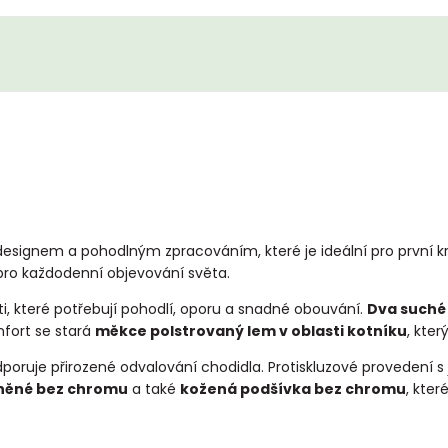
ignem a pohodlným zpracováním, které je ideální pro první krů
pro každodenní objevování světa.
i, které potřebují pohodlí, oporu a snadné obouvání.
Dva suché 
mfort se stará
měkce polstrovaný lem v oblasti kotníku
, kte
dporuje přirozené odvalování chodidla. Protiskluzové provedení 
činěné bez chromu
a také
kožená podšívka bez chromu
, kter