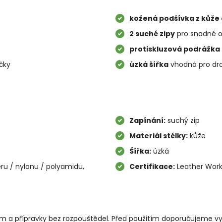
kožená podšívka z kůže
2 suché zipy
pro snadné o
protiskluzová podrážka
čky
úzká šířka
vhodná pro dro
Zapínání:
suchý zip
Materiál stélky:
kůže
Šířka:
úzká
ru / nylonu / polyamidu,
Certifikace:
Leather Work
kem a přípravky bez rozpouštědel. Před použitím doporučujeme v