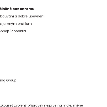
 činěné bez chromu
bouvání a dobré upevnění
s jemným profilem
bnější chodidla
ing Group
yzkoušet zvolený přípravek nejprve na malé, méně