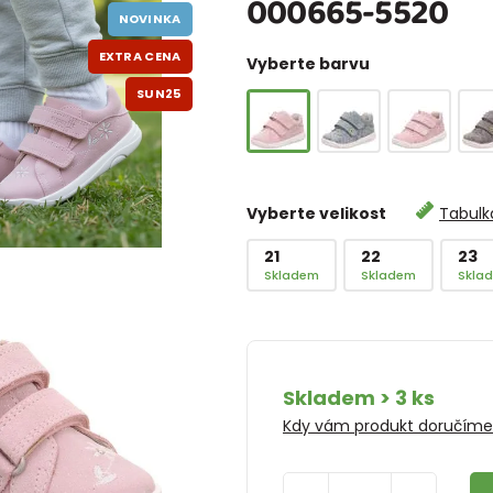
000665-5520
NOVINKA
EXTRA CENA
Vyberte barvu
SUN25
Vyberte velikost
Tabulka
21
22
23
Skladem
Skladem
Skla
Skladem > 3 ks
Kdy vám produkt doručím