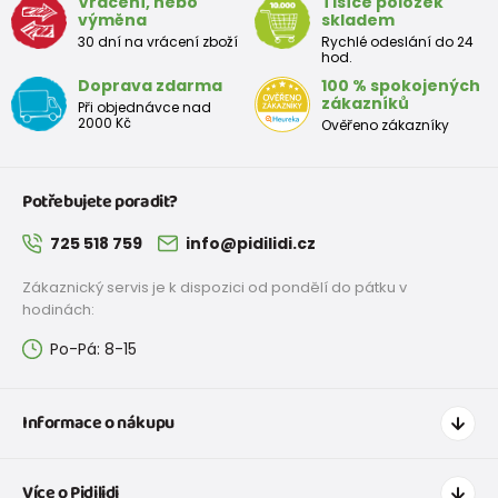
Velikost
Vrácení, nebo
Tisíce položek
35
36
37
38
39
40
41
42
výměna
skladem
EU
30 dní na vrácení zboží
Rychlé odeslání do 24
hod.
Rozměr
Doprava zdarma
100 % spokojených
stélky v
225
231
237
243
249
255
261
267
zákazníků
Při objednávce nad
mm
2000 Kč
Ověřeno zákazníky
Potřebujete poradit?
725 518 759
info@pidilidi.cz
Zákaznický servis je k dispozici od pondělí do pátku v
hodinách:
Po-Pá: 8-15
Informace o nákupu
Jak nakupovat
Více o Pidilidi