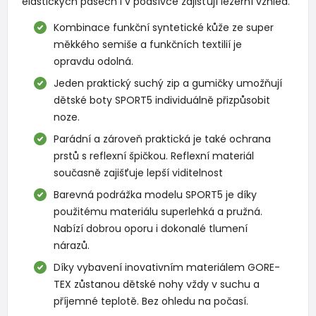
elastických pásech i v podšívce zajišťují ležérní vzhled.
Kombinace funkční syntetické kůže ze super
měkkého semiše a funkčních textilií je
opravdu odolná.
Jeden praktický suchý zip a gumičky umožňují
dětské boty SPORT5 individuálně přizpůsobit
noze.
Parádní a zároveň praktická je také ochrana
prstů s reflexní špičkou. Reflexní materiál
současně zajišťuje lepší viditelnost
Barevná podrážka modelu SPORT5 je díky
použitému materiálu superlehká a pružná.
Nabízí dobrou oporu i dokonalé tlumení
nárazů.
Díky vybavení inovativním materiálem GORE-
TEX zůstanou dětské nohy vždy v suchu a
příjemné teplotě. Bez ohledu na počasí.