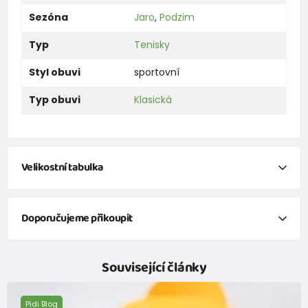
Sezóna
Jaro
,
Podzim
Typ
Tenisky
Styl obuvi
sportovní
Typ obuvi
Klasická
Velikostní tabulka
Chci vypočítat velikosti obuvi na základě
změření délky
chodidla.
Doporučujeme přikoupit
Klikněte na červený anglicky psaný text níže a otevře se vám
nové okno s přesným výpočtem velikosti obuvi.
veselé ponožky FUNNY chlapecké - 3pack, Pidilidi, PD0141-02, kluk
Související články
229 Kč
od 139 Kč
s DPH
Skladem
Pidi Blog