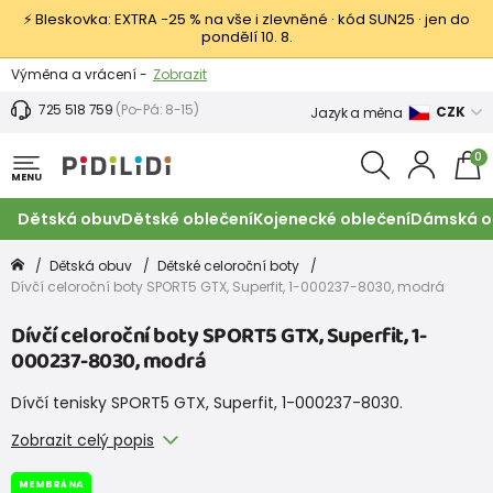
⚡ Bleskovka: EXTRA −25 % na vše i zlevněné · kód SUN25 · jen do
pondělí 10. 8.
Výměna a vrácení -
Zobrazit
Sleva 100 Kč na první nákup -
Podmínky
725 518 759
(Po-Pá: 8-15)
CZK
Jazyk a měna
0
MENU
Dětská obuv
Dětské oblečení
Kojenecké oblečení
Dámská o
Dětská obuv
Dětské celoroční boty
Dívčí celoroční boty SPORT5 GTX, Superfit, 1-000237-8030, modrá
Dívčí celoroční boty SPORT5 GTX, Superfit, 1-
000237-8030, modrá
Dívčí tenisky SPORT5 GTX, Superfit, 1-000237-8030.
Zobrazit celý popis
MEMBRÁNA