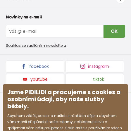
Doprava a platba
Tabulka velikostí oblečení
Kontakt
Novinky na e-mail
Tabulka velikostí obuvi
O nás
Vrácení zboží a reklamace
Blog
OK
Reklamační řád
Velkoobchod PiDiLiDi
Nevyzvednutá objednávka na dobírku
Affiliate program
Souhlas se zasíláním newsletteru
Podmínky akce a slevové kódy
Dárkové poukazy
Kolekce zboží
facebook
instagram
youtube
tiktok
Jsme PIDILIDI a pracujeme s cookies a
osobními údaji, aby naše služby
běžely.
Abychom věděli, co se na našich stránkách děje a abychom
vám mohli přizpůsobit naše reklamy, nabídnout slevu a
zpříjemnit vám nákupní proces. Souhlasíte s používáním všech