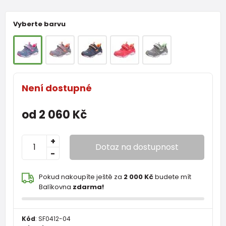
Vyberte barvu
Není dostupné
od 2 060 Kč
+
Dotaz na dostupnost
-
Pokud nakoupíte ještě za
2 000 Kč
budete mít
Balíkovna
zdarma!
Kód
:
SF0412-04