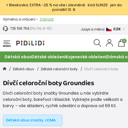
⚡ Bleskovka: EXTRA −25 % na vše i zlevněné · kód SUN25 · jen do
pondělí 10. 8.
Výměna a vrácení -
Zobrazit
Sleva 100 Kč na první nákup -
Podmínky
725 518 759
(Po-Pá: 8-15)
CZK
Jazyk a měna
0
MENU
Dětská obuv
Dětské oblečení
Kojenecké oblečení
Dámská o
Dětská obuv
Dětské celoroční boty
Dívčí celoroční boty
Dívčí celoroční boty Groundies
Dívčí celoroční boty značky Groundies u nás vybíráte
celoroční boty, barefoot i klasické. Vybírejte podle velikosti a
barvy – vše skladem, rychlé odeslání a doprava od 69 Kč.
Dětská obuv značky JOMA