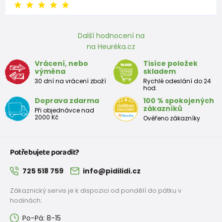
Další hodnocení na
na Heuréka.cz
Vrácení, nebo
Tisíce položek
výměna
skladem
30 dní na vrácení zboží
Rychlé odeslání do 24
hod.
Doprava zdarma
100 % spokojených
zákazníků
Při objednávce nad
2000 Kč
Ověřeno zákazníky
Potřebujete poradit?
725 518 759
info@pidilidi.cz
Zákaznický servis je k dispozici od pondělí do pátku v
hodinách:
Po-Pá: 8-15