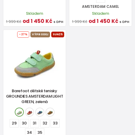
AMSTERDAM CAMEL
Skladem
Skladem
od 1 450 Kč
od 1 450 Kč
1 999 Kč
1 999 Kč
s DPH
s DPH
-27%
VÝPRODEJ
SUN25
Barefoot dětské tenisky
GROUNDIES AMSTERDAM LIGHT
GREEN, zelená
29
30
31
32
33
34
35