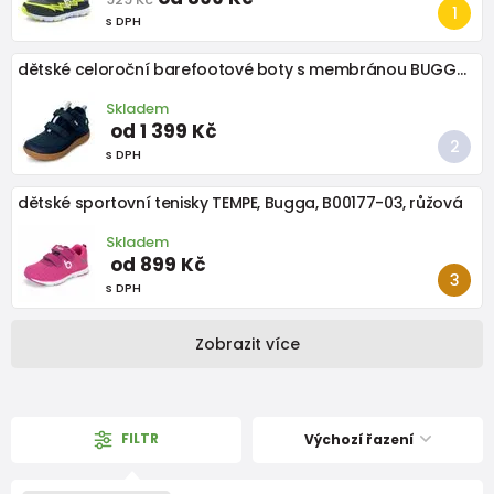
s DPH
dětské celoroční barefootové boty s membránou BUGGA OSCAR Blue B00191-04
Skladem
od 1 399 Kč
s DPH
dětské sportovní tenisky TEMPE, Bugga, B00177-03, růžová
Skladem
od 899 Kč
s DPH
Zobrazit více
FILTR
Výchozí řazení