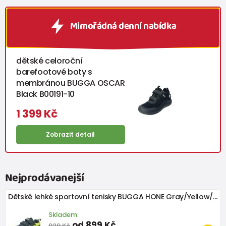
Mimořádná denní nabídka
dětské celoroční
barefootové boty s
membránou BUGGA OSCAR
Black B00191-10
1 399 Kč
Zobrazit detail
Nejprodávanejší
Dětské lehké sportovní tenisky BUGGA HONE Gray/Yellow/Black
Skladem
od 899 Kč
929 Kč