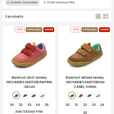
Značka: Groundies
Zrušit všechny filtry
3 produkty
-27%
VÝPRODEJ
SUN25
-27%
VÝPRODEJ
SUN25
Barefoot dívčí tenisky
Barefoot dětské tenisky
GROUNDIES AMSTERDAM PINK,
GROUNDIES AMSTERDAM
růžová
CAMEL, hnědá
30
32
33
34
35
30
31
32
33
34
AMSTERDAM PINK
35