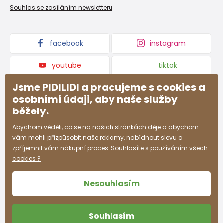
Nevyzvednutá objednávka na dobírku
Affiliate program
Souhlas se zasíláním newsletteru
Podmínky akce a slevové kódy
Dárkové poukazy
Kolekce zboží
facebook
instagram
youtube
tiktok
Jsme PIDILIDI a pracujeme s cookies a
osobními údaji, aby naše služby
běžely.
Abychom věděli, co se na našich stránkách děje a abychom
vám mohli přizpůsobit naše reklamy, nabídnout slevu a
zpříjemnit vám nákupní proces. Souhlasíte s používáním všech
cookies ?
Nesouhlasím
Souhlasím