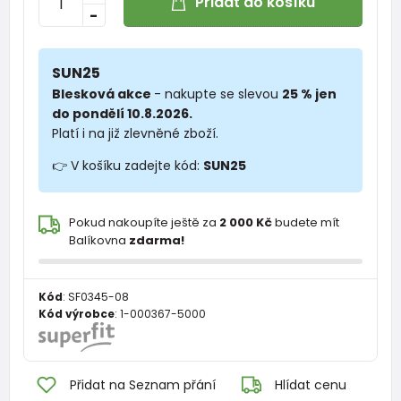
Přidat do košíku
-
SUN25
Blesková akce
- nakupte se slevou
25 % jen
do pondělí 10.8.2026.
Platí i na již zlevněné zboží.
👉 V košíku zadejte kód:
SUN25
Pokud nakoupíte ještě za
2 000 Kč
budete mít
Balíkovna
zdarma!
Kód
:
SF0345-08
Kód výrobce
:
1-000367-5000
Přidat na Seznam přání
Hlídat cenu