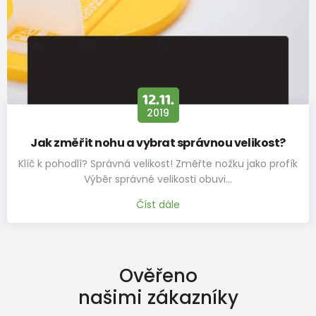
stélky v
225
231
237
243
249
255
261
267
mm
12.11.
2019
Jak změřit nohu a vybrat správnou velikost?
Klíč k pohodlí? Správná velikost! Změřte nožku jako profík
Výběr správné velikosti obuvi…
Číst dále
Ověřeno
našimi zákazníky