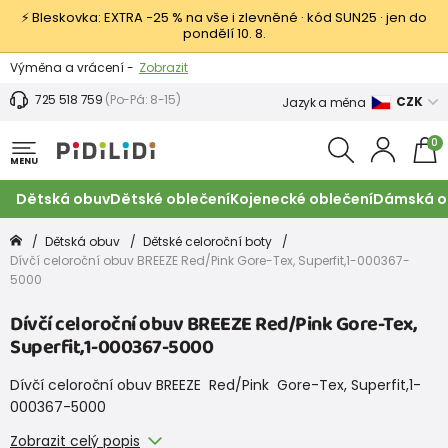
⚡ Bleskovka: EXTRA −25 % na vše i zlevněné · kód SUN25 · jen do
pondělí 10. 8.
Výměna a vrácení -
Zobrazit
Sleva 100 Kč na první nákup -
Podmínky
725 518 759
(Po-Pá: 8-15)
CZK
Jazyk a měna
0
MENU
Dětská obuv
Dětské oblečení
Kojenecké oblečení
Dámská o
Dětská obuv
Dětské celoroční boty
Dívčí celoroční obuv BREEZE Red/Pink Gore-Tex, Superfit,1-000367-
5000
Dívčí celoroční obuv BREEZE Red/Pink Gore-Tex,
Superfit,1-000367-5000
Dívčí celoroční obuv BREEZE Red/Pink Gore-Tex, Superfit,1-
000367-5000
Zobrazit celý popis