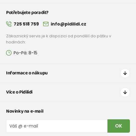
Potřebujete poradit?
725 518 759
info@pidilidi.cz
Zákaznický servis je k dispozici od pondělí do pátku v
hodinách:
Po-Pá: 8-15
Informace o nákupu
Jak nakupovat
Více o Pidilidi
Doprava a platba
Tabulka velikostí oblečení
Kontakt
Novinky na e-mail
Tabulka velikostí obuvi
O nás
Vrácení zboží a reklamace
Blog
OK
Reklamační řád
Velkoobchod PiDiLiDi