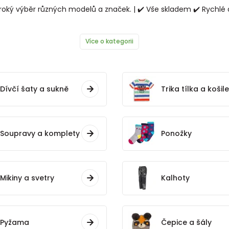
oký výběr různých modelů a značek. | ✔️ Vše skladem ✔️ Rychlé 
Více o kategorii
Dívčí šaty a sukně
Trika tílka a košile
Soupravy a komplety
Ponožky
Mikiny a svetry
Kalhoty
Pyžama
Čepice a šály