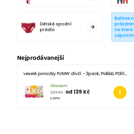
Balíme n
Dětské spodní
prázdnin
prádlo
na které 
zapomín
Nejprodávanejší
veselé ponožky FUNNY dívčí - 3pack, Pidilidi, PD0137-01, holka
Skladem
od 139 Kč
229 Kč
s DPH