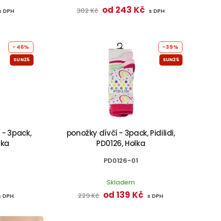
od 243 Kč
302 Kč
s DPH
s DPH
-46%
-39%
SUN25
SUN25
 - 3pack,
ponožky dívčí - 3pack, Pidilidi,
lka
PD0126, Holka
PD0126-01
Skladem
od 139 Kč
229 Kč
s DPH
s DPH