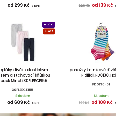
od 299 Kč
od 139 Kč
229 Kč
s DPH
MIX2+1
SUN25
epláky dívčí s elastickým
ponožky kotníkové dívčí
sem a stahovací šňůrkou
Pidilidi, PD0130, Ho
3pack Minoti 30FLEECE155
PD0130-01
30FLEECE155
Skladem
Skladem
od 609 Kč
od 108 Kč
199 Kč
s DPH