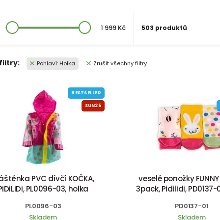
1 999 Kč
503 produktů
filtry:
Pohlaví: Holka
Zrušit všechny filtry
BESTSELLER
SUN25
láštěnka PVC dívčí KOČKA,
veselé ponožky FUNNY 
PiDiLiDi, PL0096-03, holka
3pack, Pidilidi, PD0137-
PL0096-03
PD0137-01
Skladem
Skladem