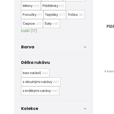
Mikiny
Pláštěnky
(20)
(12)
Ponožky
Tepláky
Trička
(17)
(27)
(81)
Čepice
Šaty
(27)
(38)
Pláš
Další (17)
Barva
Délka rukávu
4 barv
bez rukávů
(56)
s dlouhými rukávy
(60)
s krátkými rukávy
(59)
Kolekce