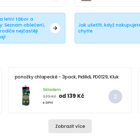
a letní tábor a
y: Seznam oblečení,
Jak ušetřit, když nakupujet
rodiče nejčastěji
chytře
ají
ponožky chlapecké - 3pack, Pidilidi, PD0129, Kluk
Skladem
od 139 Kč
229 Kč
s DPH
Zobrazit více