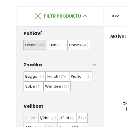
FILTR PRODUKTŮ
18 Kč
Pohlaví
Aktívni 
Holka
Kluk
Unisex
(503)
(296)
(46)
Značka
Bugga
Minoti
Pidilidi
(21)
(276)
(148)
Sobe
Wendee
(21)
(35)
p
Velikost
0-12m
1/2let
1/3let
2
(12)
(4)
(2)