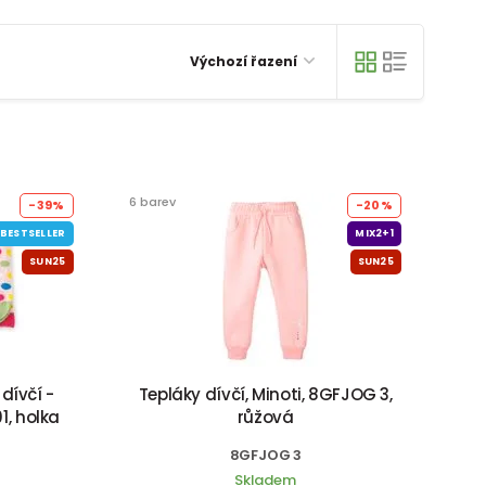
Výchozí řazení
6 barev
-39%
-20%
BESTSELLER
MIX2+1
SUN25
SUN25
dívčí -
Tepláky dívčí, Minoti, 8GFJOG 3,
01, holka
růžová
8GFJOG 3
Skladem