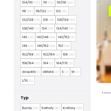
104/110
110
110/116
(132)
(62)
(122)
116
116/122
122
(66)
(86)
(46)
122/128
128
128/134
(75)
(44)
(50)
128/140
134
134/140
(2)
(24)
(45)
140
140/146
140/152
(34)
(54)
(2)
146
146/152
152
(29)
(58)
(34)
152/158
152/164
158
(38)
(2)
(30)
158/164
164
164/170
(37)
(5)
(3)
dospělá
dětská
S
M
(1)
(2)
(2)
(2)
L/XL
(2)
4 barv
Typ
Bundy
Kalhoty
Kraťasy
(25)
(46)
(38)