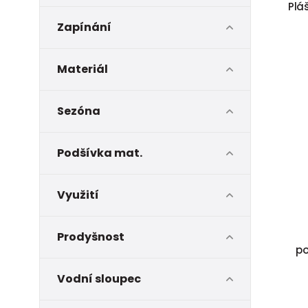
Pláš
Zapínání
Materiál
Sezóna
Podšívka mat.
Využití
Prodyšnost
po
Vodní sloupec