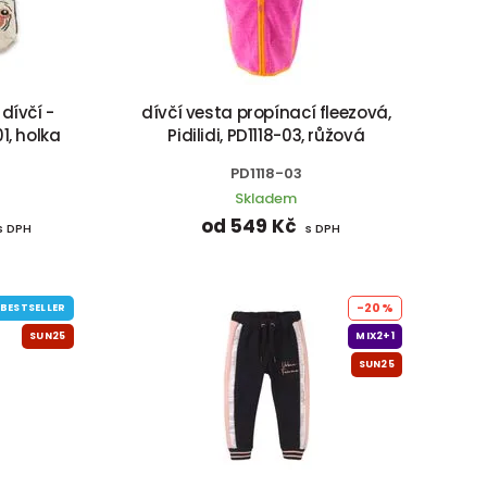
dívčí -
dívčí vesta propínací fleezová,
01, holka
Pidilidi, PD1118-03, růžová
PD1118-03
Skladem
od 549 Kč
s DPH
s DPH
-20%
BESTSELLER
SUN25
MIX2+1
SUN25