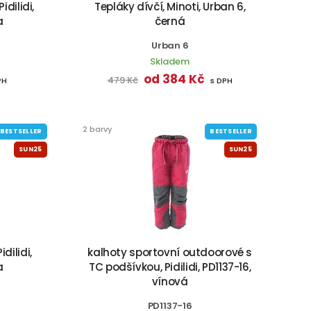
dilidi,
Tepláky dívčí, Minoti, Urban 6,
a
černá
Urban 6
Skladem
od 384 Kč
479 Kč
PH
s DPH
2 barvy
BESTSELLER
BESTSELLER
SUN25
SUN25
dilidi,
kalhoty sportovní outdoorové s
a
TC podšívkou, Pidilidi, PD1137-16,
vínová
PD1137-16