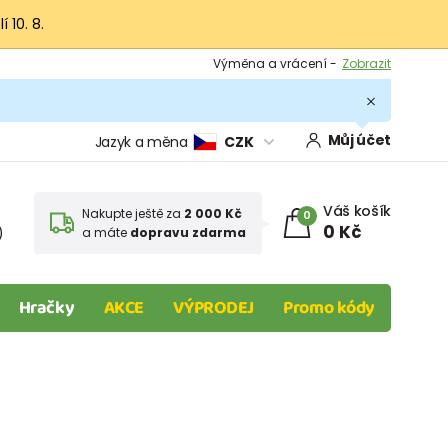
 10. 8.
Výměna a vrácení -
Zobrazit
Sleva 100 Kč na první nákup -
Podmínky
.
Můj účet
Jazyk a měna
CZK
Váš košík
Nakupte ještě za
2 000 Kč
0
0 Kč
)
a máte
dopravu zdarma
Hračky
AKCE
VÝPRODEJ
Promo kódy