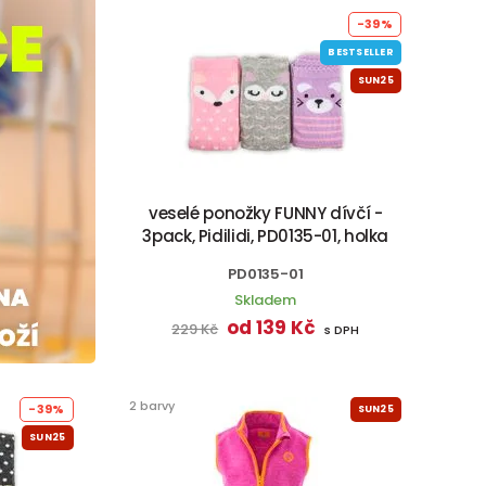
-39%
BESTSELLER
SUN25
veselé ponožky FUNNY dívčí -
3pack, Pidilidi, PD0135-01, holka
PD0135-01
Skladem
od 139 Kč
229 Kč
s DPH
2 barvy
-39%
SUN25
SUN25