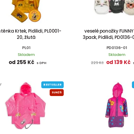
těnka Krtek, Pidilidi, PL0001-
veselé ponožky FUNNY 
20, žlutá
3pack, Pidilidi, PD0136-
PL01
PD0136-01
Skladem
Skladem
od 255 Kč
od 139 Kč
229 Kč
s DPH
y
BESTSELLER
SUN25