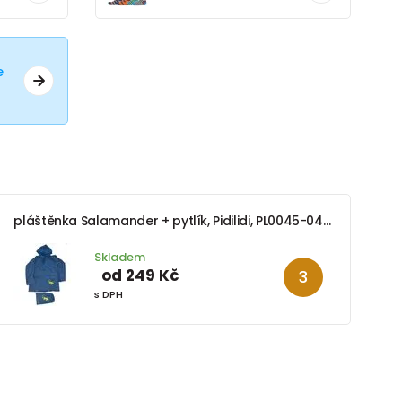
e
pláštěnka Salamander + pytlík, Pidilidi, PL0045-04, modrá
Skladem
od 249 Kč
s DPH