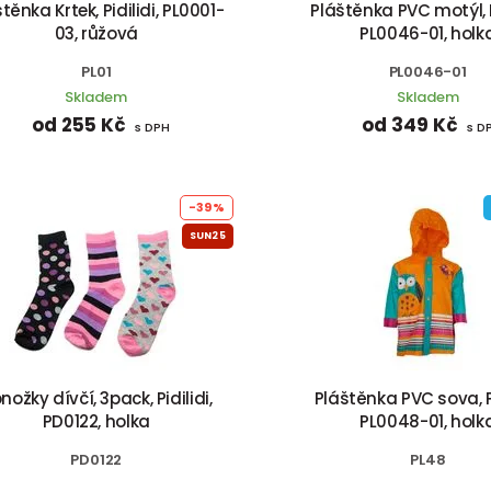
těnka Krtek, Pidilidi, PL0001-
Pláštěnka PVC motýl, Pi
03, růžová
PL0046-01, holk
PL01
PL0046-01
Skladem
Skladem
od 255 Kč
od 349 Kč
s DPH
s D
-39%
SUN25
nožky dívčí, 3pack, Pidilidi,
Pláštěnka PVC sova, Pi
PD0122, holka
PL0048-01, holk
PD0122
PL48