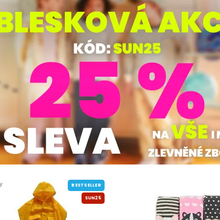
y
BESTSELLER
SUN25