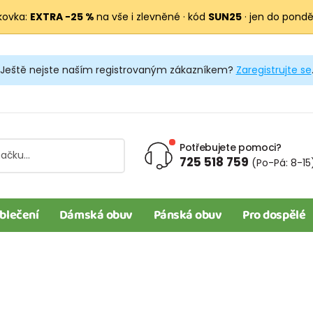
kovka:
EXTRA −25 %
na vše i zlevněné · kód
SUN25
· jen do pondělí
Ještě nejste naším registrovaným zákazníkem?
Zaregistrujte se
Potřebujete pomoci?
725 518 759
(Po-Pá: 8-15
blečení
Dámská obuv
Pánská obuv
Pro dospělé