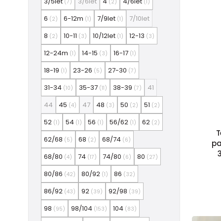
3/5let
3/6let
4
4/6let
(7)
(2)
(1)
6
6-12m
7/9let
7/10let
(2)
(1)
(1)
8
10-11
10/12let
12-13
(2)
(3)
(1)
(3)
12-24m
14-15
16-17
(1)
(3)
(1)
18-19
23-26
27-30
(1)
(5)
(7)
31-34
35-37
38-39
41
(10)
(11)
(7)
44
45
47
48
50
51
(4)
(3)
(2)
(2)
52
54
56
56/62
62
(1)
(1)
(1)
(1)
(2)
T
62/68
68
68/74
(5)
(2)
(6)
pa
68/80
74
74/80
80
(4)
(17)
(6)
(27)
80/86
80/92
86
(42)
(1)
(32)
86/92
92
92/98
(43)
(39)
(39)
98
98/104
104
(95)
(153)
(83)