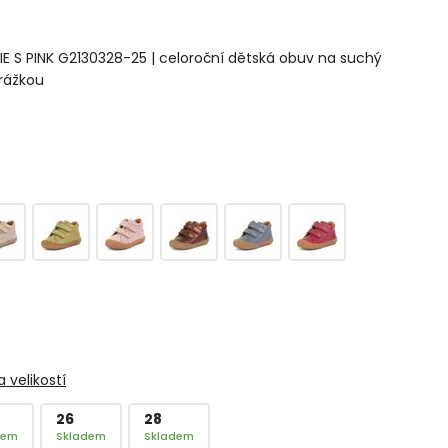
IE S PINK G2130328-25 | celoroční dětská obuv na suchý
drážkou
 velikostí
26
28
dem
Skladem
Skladem