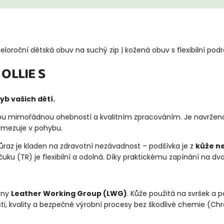
eloroční dětská obuv na suchý zip | kožená obuv s flexibilní pod
 OLLIE S
yb vašich dětí.
vou mimořádnou ohebností a kvalitním zpracováním. Je navržen
omezuje v pohybu.
 důraz je kladen na zdravotní nezávadnost – podšívka je z
kůže n
čuku (TR) je flexibilní a odolná. Díky praktickému zapínání na dv
leny
Leather Working Group (LWG)
. Kůže použitá na svršek a 
sti, kvality a bezpečné výrobní procesy bez škodlivé chemie (Ch