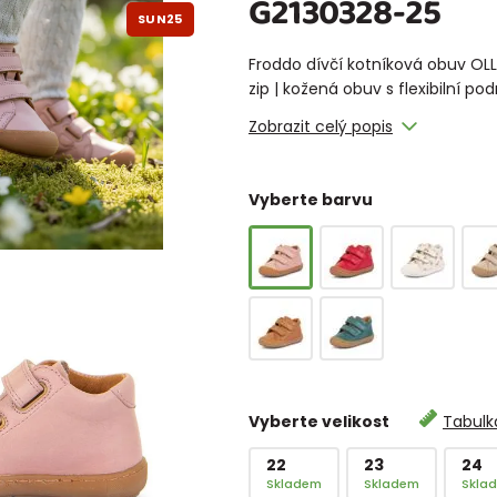
G2130328-25
SUN25
Froddo dívčí kotníková obuv OLL
zip | kožená obuv s flexibilní po
Zobrazit celý popis
Vyberte barvu
Vyberte velikost
Tabulka
22
23
24
Skladem
Skladem
Skla