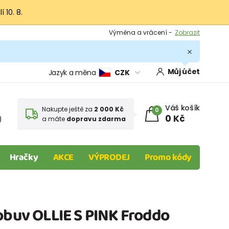
 10. 8.
Výměna a vrácení -
Zobrazit
Sleva 100 Kč na první nákup -
Podmínky
.
Můj účet
Jazyk a měna
CZK
Váš košík
Nakupte ještě za
2 000 Kč
0
0 Kč
)
a máte
dopravu zdarma
Hračky
AKCE
VÝPRODEJ
Promo kódy
obuv OLLIE S PINK Froddo