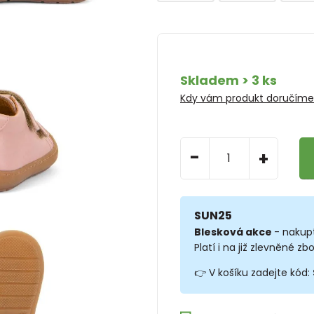
Skladem > 3 ks
Kdy vám produkt doručím
-
+
SUN25
Blesková akce
- nakup
Platí i na již zlevněné zbo
👉 V košíku zadejte kód: