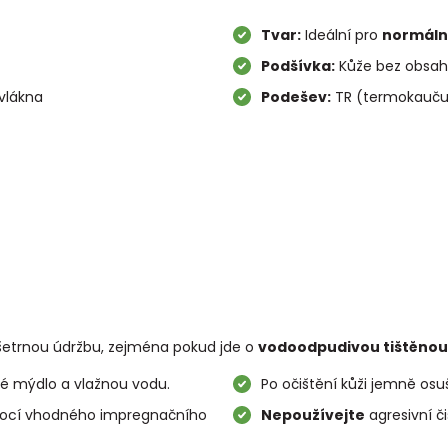
Tvar:
Ideální pro
normální
Podšívka:
Kůže bez obsah
ovlákna
Podešev:
TR (termokaučuk
í šetrnou údržbu, zejména pokud jde o
vodoodpudivou tištěnou
né mýdlo a vlažnou vodu.
Po očištění kůži jemně os
mocí vhodného impregnačního
Nepoužívejte
agresivní či