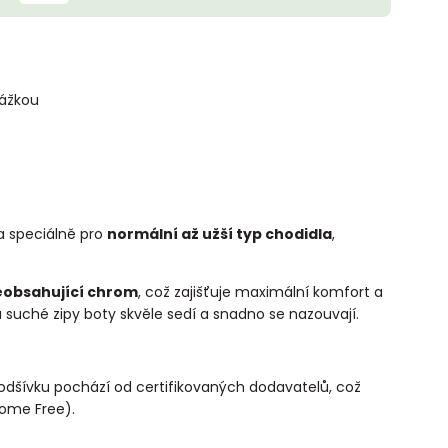
rážkou
a speciálně pro
normální až užší typ chodidla
,
eobsahující chrom
, což zajišťuje maximální komfort a
a suché zipy boty skvěle sedí a snadno se nazouvají.
podšívku pochází od certifikovaných dodavatelů, což
rome Free).