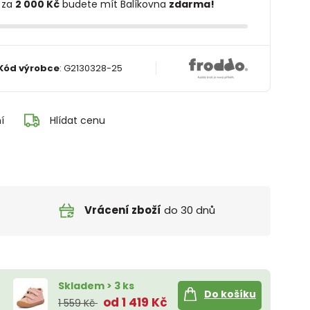
 za
2 000 Kč
budete mít Balíkovna
zdarma!
Kód výrobce
:
G2130328-25
í
Hlídat cenu
Vrácení zboží
do 30 dnů
Skladem > 3 ks
Do košíku
od 1 419 Kč
1 559 Kč