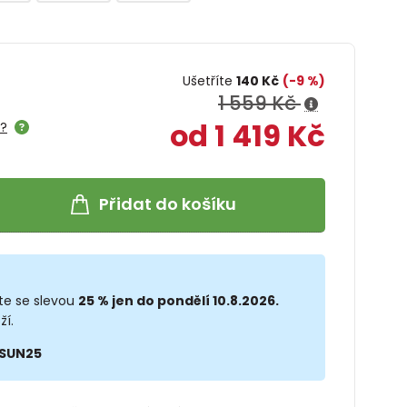
Ušetříte
140 Kč
(-9 %)
1 559 Kč
od 1 419 Kč
e?
Přidat do košíku
te se slevou
25 % jen do pondělí 10.8.2026.
ží.
SUN25