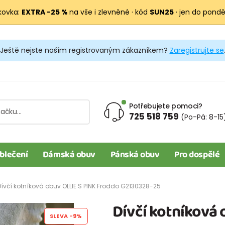
kovka:
EXTRA −25 %
na vše i zlevněné · kód
SUN25
· jen do pondělí
Ještě nejste naším registrovaným zákazníkem?
Zaregistrujte se
Potřebujete pomoci?
725 518 759
(Po-Pá: 8-15
blečení
Dámská obuv
Pánská obuv
Pro dospělé
Dívčí kotníková obuv OLLIE S PINK Froddo G2130328-25
Dívčí kotníková 
SLEVA
-9%