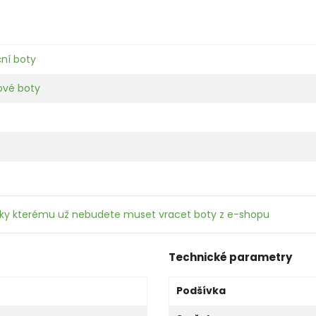
ční boty
kové boty
íky kterému už nebudete muset vracet boty z e-shopu
Technické parametry
o
Podšívka