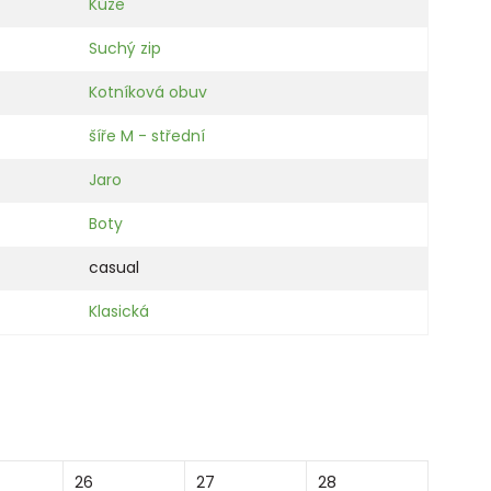
Kůže
Suchý zip
Kotníková obuv
šíře M - střední
Jaro
Boty
casual
Klasická
26
27
28