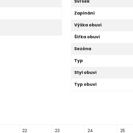
Svršek
Zapínání
Výška obuvi
Šířka obuvi
Sezóna
Typ
Styl obuvi
Typ obuvi
22
23
24
25