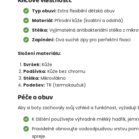
Klíčové vlastnosti:
Typ obuvi:
Extra flexibilní dětská obuv
Materiál:
Přírodní kůže (kvalitní a odolná)
Stélka:
Vyjímatelná antibakteriální stélka z mikr
Zapínání:
Dva suché zipy pro perfektní fixaci
Složení materiálu:
Svršek:
Kůže
Podšívka:
Kůže bez chromu
Stélka:
Mikrovlákno
Podešev:
TR (termokaučuk)
Péče o obuv
Aby si boty zachovaly svůj vzhled a funkčnost, vyžaduj
K čištění používejte výhradně měkký hadřík, jem
Pravidelně obnovujte vodoodpudivou vrstvu po
spreje.