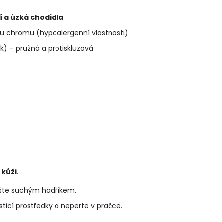
 a úzká chodidla
u chromu (hypoalergenní vlastnosti)
) – pružná a protiskluzová
 kůži
.
ušte suchým hadříkem.
sticí prostředky a neperte v pračce.