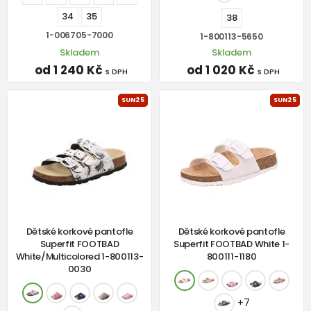
34
35
38
1-006705-7000
1-800113-5650
Skladem
Skladem
od 1 240 Kč
od 1 020 Kč
s DPH
s DPH
SUN25
SUN25
Dětské korkové pantofle
Dětské korkové pantofle
Superfit FOOTBAD
Superfit FOOTBAD White 1-
White/Multicolored 1-800113-
800111-1180
0030
+7