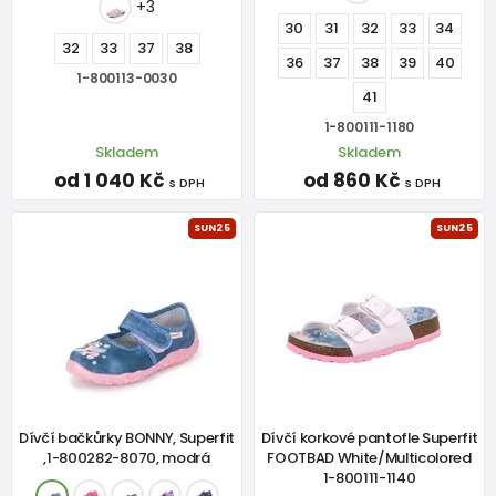
+3
30
31
32
33
34
32
33
37
38
36
37
38
39
40
1-800113-0030
41
1-800111-1180
Skladem
Skladem
od 1 040 Kč
od 860 Kč
s DPH
s DPH
SUN25
SUN25
Dívčí bačkůrky BONNY, Superfit
Dívčí korkové pantofle Superfit
,1-800282-8070, modrá
FOOTBAD White/Multicolored
1-800111-1140