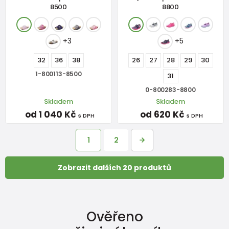
8500
8800
+3
+5
32
36
38
26
27
28
29
30
1-800113-8500
31
0-800283-8800
Skladem
Skladem
od 1 040 Kč
od 620 Kč
s DPH
s DPH
1
2
Zobrazit dalších 20 produktů
Ověřeno