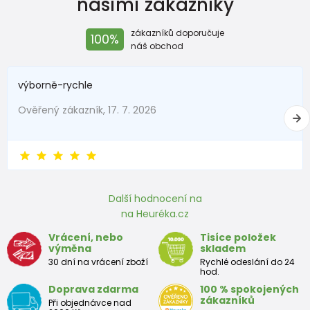
našimi zákazníky
zákazníků doporučuje
100%
náš obchod
výborně-rychle
Ověřený zákazník, 17. 7. 2026
Další hodnocení na
na Heuréka.cz
Vrácení, nebo
Tisíce položek
výměna
skladem
30 dní na vrácení zboží
Rychlé odeslání do 24
hod.
Doprava zdarma
100 % spokojených
zákazníků
Při objednávce nad