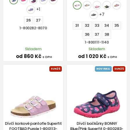
+1
+7
26
27
31
32
33
34
35
1-800282-8070
36
37
38
1-800111-1140
Skladem
Skladem
od 860 Kč
od 1 020 Kč
s DPH
s DPH
SUN25
NOVINKA
SUN25
Dívčí korkové pantofle Superfit
Dívčí bačkůrky BONNY
FOOTBAD Purple 1-800113-
Blue/Pink Superfit 0-800283-