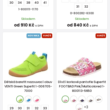
30
34
38
40
41
31
32
1-800111-1170
0-800282-6300
Skladem
Skladem
od 910 Kč
od 840 Kč
s DPH
s DPH
NOVINKA
SUN25
SUN25
Dětská barefit nazouvací obuv
Dívčí korkové pantofle Superfit
VENTI Green Supefit 1-006705-
FOOTBAD Pink/Multicolored 1-
7000
800113-5650
+3
29
30
31
32
33