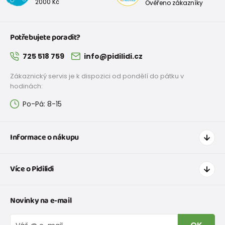
2000 Kč
Ověřeno zákazníky
Potřebujete poradit?
725 518 759
info@pidilidi.cz
Zákaznický servis je k dispozici od pondělí do pátku v
hodinách:
Po-Pá: 8-15
Informace o nákupu
Jak nakupovat
Více o Pidilidi
Doprava a platba
Tabulka velikostí oblečení
Kontakt
Novinky na e-mail
Tabulka velikostí obuvi
O nás
Vrácení zboží a reklamace
Blog