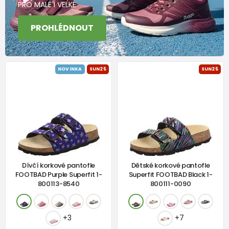
PRO MALÉ I VELKÉ
PROHLÉDNOUT
NOVINKA
SUN25
SUN25
Dívčí korkové pantofle
Dětské korkové pantofle
FOOTBAD Purple Superfit 1-
Superfit FOOTBAD Black 1-
800113-8540
800111-0090
+3
+7