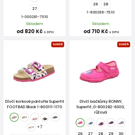
26
28
27
1-800288-7510
1-000281-7510
Skladem
Skladem
od 820 Kč
od 710 Kč
s DPH
s DPH
SUN25
SUN25
Dívčí korkové pantofle Superfit
Dívčí bačkůrky BONNY,
FOOTBAD Black 1-800111-1170
Superfit ,0-800282-6300,
růžová
+7
26
27
28
29
30