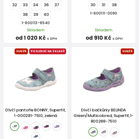
32
33
34
36
37
30
31
38
1-800111-0090
38
39
40
1-800113-8540
Skladem
Skladem
od 1 020 Kč
od 910 Kč
s DPH
s DPH
SUN25
POSLEDNÍ NA SKLADĚ
SUN25
Dívčí pantofle BONNY, Superfit,
Dívčí bačkůrky BELINDA
1-000281-7510, zelená
Green/Multicolored, Superfit,1-
800288-7510