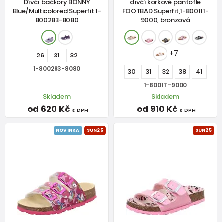
Dívčí bačkory BONNY
dívčí korkové pantofle
Blue/Multicolored Superfit 1-
FOOTBAD Superfit,1-800111-
800283-8080
9000, bronzová
+7
26
31
32
1-800283-8080
30
31
32
38
41
1-800111-9000
Skladem
Skladem
od 620 Kč
od 910 Kč
s DPH
s DPH
NOVINKA
SUN25
SUN25