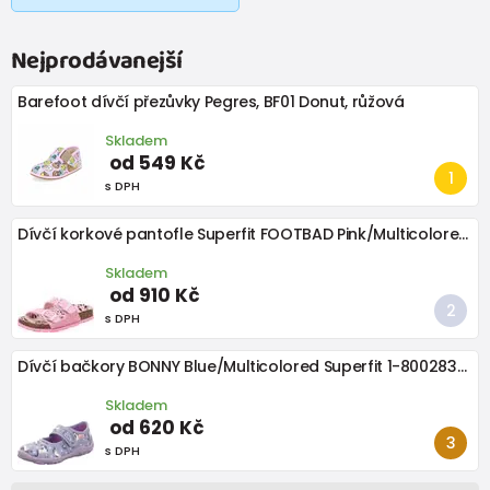
Nejprodávanejší
Barefoot dívčí přezůvky Pegres, BF01 Donut, růžová
Skladem
od 549 Kč
s DPH
Dívčí korkové pantofle Superfit FOOTBAD Pink/Multicolored 1-800111-5550
Skladem
od 910 Kč
s DPH
Dívčí bačkory BONNY Blue/Multicolored Superfit 1-800283-8080
Skladem
od 620 Kč
s DPH