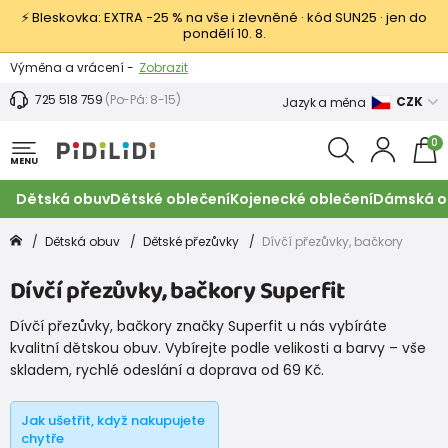
⚡ Bleskovka: EXTRA −25 % na vše i zlevněné · kód SUN25 · jen do
pondělí 10. 8.
Výměna a vrácení -
Zobrazit
Sleva 100 Kč na první nákup -
Podmínky
725 518 759
(Po-Pá: 8-15)
CZK
Jazyk a měna
0
MENU
Dětská obuv
Dětské oblečení
Kojenecké oblečení
Dámská o
Dětská obuv
Dětské přezůvky
Dívčí přezůvky, bačkory
Dívčí přezůvky, bačkory Superfit
Dívčí přezůvky, bačkory značky Superfit u nás vybíráte
kvalitní dětskou obuv. Vybírejte podle velikosti a barvy – vše
skladem, rychlé odeslání a doprava od 69 Kč.
Jak ušetřit, když nakupujete
chytře