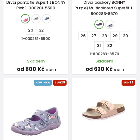
Dívčí pantofle Superfit BONNY
Dívčí bačkory BONNY
Pink 1-000281-5500
Purple/Multicolored Superfit 1-
800283-8570
29
32
26
27
28
29
30
1-000281-5500
31
32
1-800283-8570
Skladem
Skladem
od 800 Kč
od 620 Kč
s DPH
s DPH
NOVINKA
SUN25
SUN25