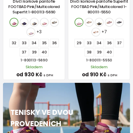
Dívčí korkové pantofle
Dívčí korkové pantofle Superfit
FOOTBAD Pink/Multicolored
FOOTBAD Pink/Multicolored 1-
Superfit 1-800113-5690
800111-5550
+3
+7
32
33
34
35
36
29
33
34
36
37
37
39
40
38
39
40
1-800113-5690
1-800111-5550
Skladem
Skladem
od 930 Kč
od 910 Kč
s DPH
s DPH
TENISKY VE DVOU
PROVEDENÍCH