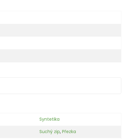
Syntetika
Suchý zip
,
Přezka