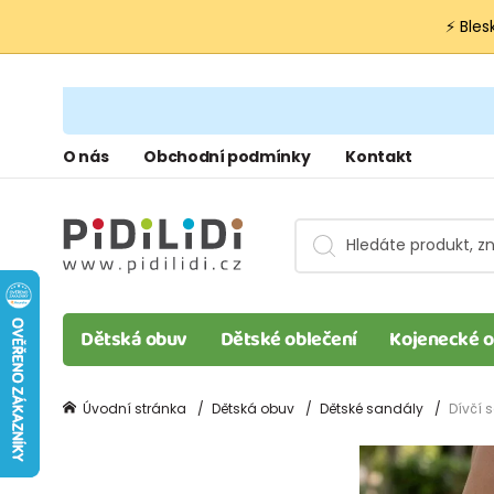
⚡ Bles
O nás
Obchodní podmínky
Kontakt
Dětská obuv
Dětské oblečení
Kojenecké o
Úvodní stránka
Dětská obuv
Dětské sandály
Dívčí 