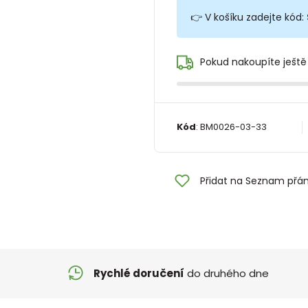
👉 V košíku zadejte kód:
Pokud nakoupíte ještě
Kód
:
BM0026-03-33
Přidat na Seznam přán
Rychlé doručení
do druhého dne