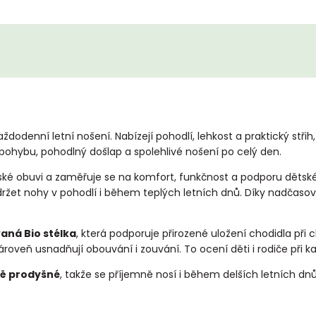
ždodenní letní nošení. Nabízejí pohodlí, lehkost a praktický střih
 pohybu, pohodlný došlap a spolehlivé nošení po celý den.
tské obuvi a zaměřuje se na komfort, funkčnost a podporu děts
držet nohy v pohodlí i během teplých letních dnů. Díky nadčas
aná Bio stélka
, která podporuje přirozené uložení chodidla při c
zároveň usnadňují obouvání i zouvání. To ocení děti i rodiče při
ně prodyšné
, takže se příjemně nosí i během delších letních dn