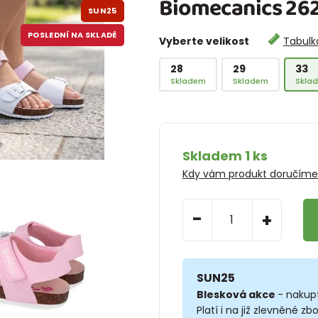
Biomecanics 26
SUN25
POSLEDNÍ NA SKLADĚ
Vyberte velikost
Tabulka
28
29
33
Skladem
Skladem
Skla
Skladem 1 ks
Kdy vám produkt doručím
-
+
SUN25
Blesková akce
- nakup
Platí i na již zlevněné zbo