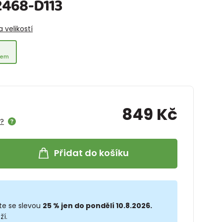
2468-D113
 velikostí
dem
849 Kč
e?
Přidat do košíku
te se slevou
25 % jen do pondělí 10.8.2026.
ží.