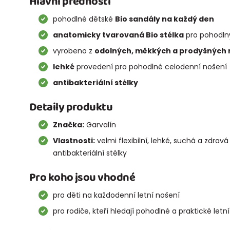
Hlavní přednosti
pohodlné dětské
Bio sandály na každý den
anatomicky tvarovaná Bio stélka
pro pohodlný
vyrobeno z
odolných, měkkých a prodyšných 
lehké
provedení pro pohodlné celodenní nošení
antibakteriální stélky
Detaily produktu
Značka:
Garvalín
Vlastnosti:
velmi flexibilní, lehké, suchá a zdrav
antibakteriální stélky
Pro koho jsou vhodné
pro děti na každodenní letní nošení
pro rodiče, kteří hledají pohodlné a praktické letn