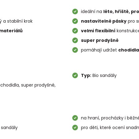
ideální na
léto, hřiště, p
 a stabilní krok
nastavitelné pásky
pro s
materiálů
velmi flexibilní
konstrukce
super prodyšné
pomáhají udržet
chodidla
Typ:
Bio sandály
á chodidla, super prodyšné,
na hraní, procházky i běžné
í sandály
pro děti, které ocení sna