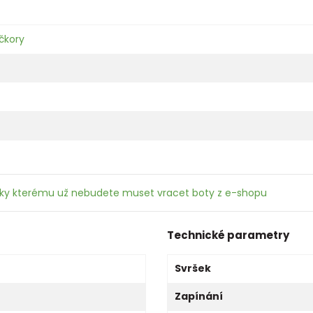
čkory
íky kterému už nebudete muset vracet boty z e-shopu
Technické parametry
Svršek
Zapínání