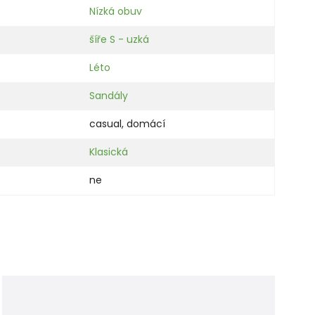
Nízká obuv
šíře S - uzká
Léto
Sandály
casual
,
domácí
Klasická
ne