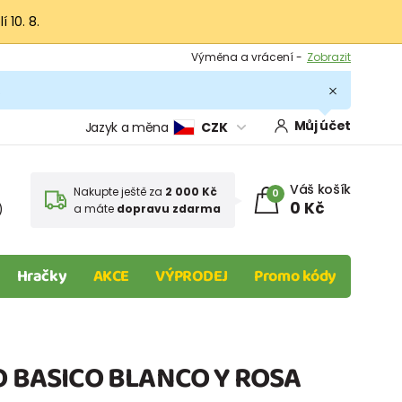
 10. 8.
Výměna a vrácení -
Zobrazit
Sleva 100 Kč na první nákup -
Podmínky
.
Můj účet
Jazyk a měna
CZK
Váš košík
Nakupte ještě za
2 000 Kč
0
0 Kč
)
a máte
dopravu zdarma
Hračky
AKCE
VÝPRODEJ
Promo kódy
IO BASICO BLANCO Y ROSA