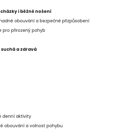
rocházky i běžné nošení
nadné obouvání a bezpečné přizpůsobení
 pro přirozený pohyb
 suchá a zdravá
 denní aktivity
dné obouvání a volnost pohybu