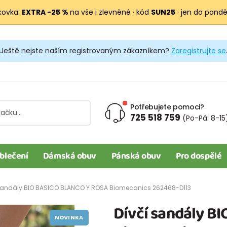
kovka:
EXTRA −25 %
na vše i zlevněné · kód
SUN25
· jen do pondělí
Ještě nejste naším registrovaným zákazníkem?
Zaregistrujte se
Potřebujete pomoci?
725 518 759
(Po-Pá: 8-15
blečení
Dámská obuv
Pánská obuv
Pro dospělé
sandály BIO BASICO BLANCO Y ROSA Biomecanics 262468-D113
Dívčí sandály B
NOVINKA