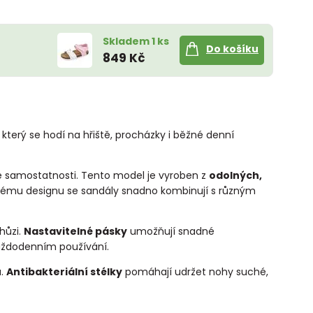
Skladem 1 ks
Do košíku
849 Kč
, který se hodí na hřiště, procházky i běžné denní
ké samostatnosti. Tento model je vyroben z
odolných,
ovému designu se sandály snadno kombinují s různým
hůzi.
Nastavitelné pásky
umožňují snadné
 každodenním používání.
ů.
Antibakteriální stélky
pomáhají udržet nohy suché,