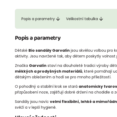
Popis a parametry
Velikostní tabulka
Popis a parametry
Dětské
Bio sandály Garvalín
jsou skvělou volbou pro ka
aktivity. Jsou navržené tak, aby dětem poskytly volnost
Značka
Garvalín
staví na dlouholeté tradici výroby dě
měkkých a prodyšných materiálů
, které pomáhají u
dětským oblečením a hodí se pro mnoho příležitostí.
O pohodlný a stabilní krok se stará
anatomicky tvarov
přizpůsobení noze, zajišťují dobré držení na chodidle a 
Sandály jsou navíc
velmi flexibilní, lehké a mimořád
svěží a v lepší hygieně.