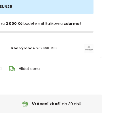
SUN25
 za
2 000 Kč
budete mít Balíkovna
zdarma!
Kód výrobce
:
262468-D113
í
Hlídat cenu
Vrácení zboží
do 30 dnů