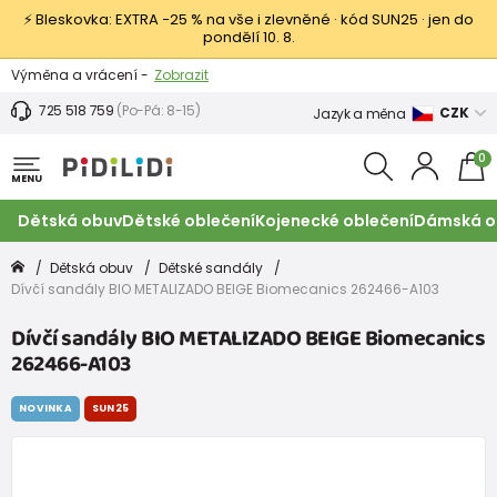
⚡ Bleskovka: EXTRA −25 % na vše i zlevněné · kód SUN25 · jen do
pondělí 10. 8.
Výměna a vrácení -
Zobrazit
Sleva 100 Kč na první nákup -
Podmínky
725 518 759
(Po-Pá: 8-15)
CZK
Jazyk a měna
0
MENU
Dětská obuv
Dětské oblečení
Kojenecké oblečení
Dámská o
Dětská obuv
Dětské sandály
Dívčí sandály BIO METALIZADO BEIGE Biomecanics 262466-A103
Dívčí sandály BIO METALIZADO BEIGE Biomecanics
262466-A103
NOVINKA
SUN25