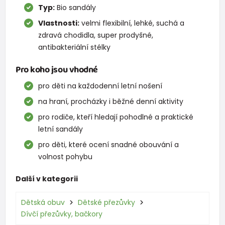
Typ:
Bio sandály
Vlastnosti:
velmi flexibilní, lehké, suchá a
zdravá chodidla, super prodyšné,
antibakteriální stélky
Pro koho jsou vhodné
pro děti na každodenní letní nošení
na hraní, procházky i běžné denní aktivity
pro rodiče, kteří hledají pohodlné a praktické
letní sandály
pro děti, které ocení snadné obouvání a
volnost pohybu
Další v kategorii
Dětská obuv
Dětské přezůvky
Dívčí přezůvky, bačkory