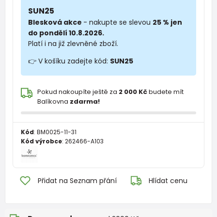
SUN25
Blesková akce
- nakupte se slevou
25 % jen
do pondělí 10.8.2026.
Platí i na již zlevněné zboží.
👉 V košíku zadejte kód:
SUN25
Pokud nakoupíte ještě za
2 000 Kč
budete mít
Balíkovna
zdarma!
Kód
:
BM0025-11-31
Kód výrobce
:
262466-A103
Přidat na Seznam přání
Hlídat cenu