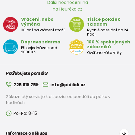
Další hodnocení na
na Heuréka.cz
Vrácení, nebo
Tisíce položek
výměna
skladem
30 dní na vrácení zboží
Rychlé odeslání do 24
hod.
Doprava zdarma
100 % spokojených
zákazníků
Při objednávce nad
2000 Kč
Ověřeno zákazníky
Potřebujete poradit?
725 518 759
info@pidilidi.cz
Zákaznický servis je k dispozici od pondělí do pátku v
hodinách:
Po-Pá: 8-15
Informace o nákupu