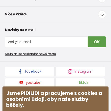
Jak nakupovat
Více o Pidilidi
Doprava a platba
Tabulka velikostí oblečení
Kontakt
Novinky na e-mail
Tabulka velikostí obuvi
O nás
Vrácení zboží a reklamace
Blog
OK
Reklamační řád
Velkoobchod PiDiLiDi
Nevyzvednutá objednávka na dobírku
Affiliate program
Souhlas se zasíláním newsletteru
Podmínky akce a slevové kódy
Dárkové poukazy
Kolekce zboží
facebook
instagram
youtube
tiktok
Jsme PIDILIDI a pracujeme s cookies a
osobními údaji, aby naše služby
běžely.