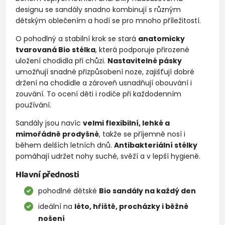
designu se sandály snadno kombinují s různým
dětským oblečením a hodí se pro mnoho příležitostí.
O pohodlný a stabilní krok se stará
anatomicky
tvarovaná Bio stélka
, která podporuje přirozené
uložení chodidla při chůzi.
Nastavitelné pásky
umožňují snadné přizpůsobení noze, zajišťují dobré
držení na chodidle a zároveň usnadňují obouvání i
zouvání. To ocení děti i rodiče při každodenním
používání.
Sandály jsou navíc
velmi flexibilní, lehké a
mimořádně prodyšné
, takže se příjemně nosí i
během delších letních dnů.
Antibakteriální stélky
pomáhají udržet nohy suché, svěží a v lepší hygieně.
Hlavní přednosti
pohodlné dětské
Bio sandály na každý den
ideální na
léto, hřiště, procházky i běžné
nošení