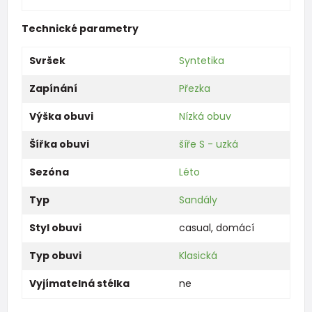
Technické parametry
Svršek
Syntetika
Zapínání
Přezka
Výška obuvi
Nízká obuv
Šířka obuvi
šíře S - uzká
Sezóna
Léto
Typ
Sandály
Styl obuvi
casual
,
domácí
Typ obuvi
Klasická
Vyjímatelná stélka
ne