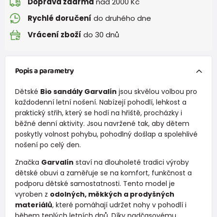
Doprava zdarma
nad 2000 Kč
Rychlé doručení
do druhého dne
Vrácení zboží
do 30 dnů
Popis a parametry
Dětské
Bio sandály Garvalín
jsou skvělou volbou pro
každodenní letní nošení. Nabízejí pohodlí, lehkost a
praktický střih, který se hodí na hřiště, procházky i
běžné denní aktivity. Jsou navržené tak, aby dětem
poskytly volnost pohybu, pohodlný došlap a spolehlivé
nošení po celý den.
Značka
Garvalín
staví na dlouholeté tradici výroby
dětské obuvi a zaměřuje se na komfort, funkčnost a
podporu dětské samostatnosti. Tento model je
vyroben z
odolných, měkkých a prodyšných
materiálů
, které pomáhají udržet nohy v pohodlí i
během teplých letních dnů. Díky nadčasovému