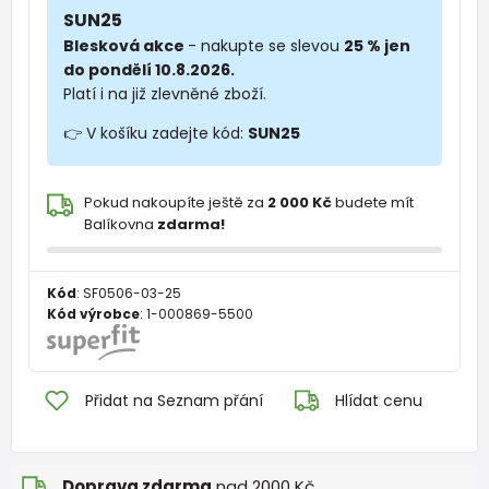
SUN25
Blesková akce
- nakupte se slevou
25 % jen
do pondělí 10.8.2026.
Platí i na již zlevněné zboží.
👉 V košíku zadejte kód:
SUN25
Pokud nakoupíte ještě za
2 000 Kč
budete mít
Balíkovna
zdarma!
Kód
:
SF0506-03-25
Kód výrobce
:
1-000869-5500
Přidat na Seznam přání
Hlídat cenu
Doprava zdarma
nad 2000 Kč