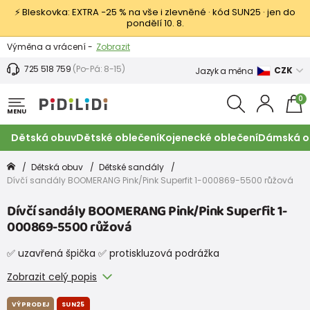
⚡ Bleskovka: EXTRA −25 % na vše i zlevněné · kód SUN25 · jen do
pondělí 10. 8.
Výměna a vrácení -
Zobrazit
Sleva 100 Kč na první nákup -
Podmínky
725 518 759
(Po-Pá: 8-15)
CZK
Jazyk a měna
0
MENU
Dětská obuv
Dětské oblečení
Kojenecké oblečení
Dámská o
Dětská obuv
Dětské sandály
Dívčí sandály BOOMERANG Pink/Pink Superfit 1-000869-5500 růžová
Dívčí sandály BOOMERANG Pink/Pink Superfit 1-
000869-5500 růžová
✅ uzavřená špička ✅ protiskluzová podrážka
Zobrazit celý popis
VÝPRODEJ
SUN25