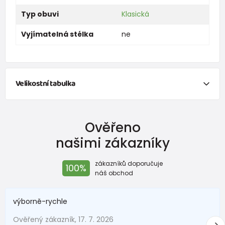
Typ obuvi
Klasická
Vyjímatelná stélka
ne
Velikostní tabulka
Chci vypočítat velikosti obuvi na základě
změření délky
chodidla.
Ověřeno
Klikněte na červený anglicky psaný text níže a otevře se vám
nové okno s přesným výpočtem velikosti obuvi.
našimi zákazníky
zákazníků doporučuje
100%
náš obchod
výborně-rychle
Objednejte si tuto velikost - ta je správná
Ověřený zákazník, 17. 7. 2026
(výpočet je i s nadměrkem)