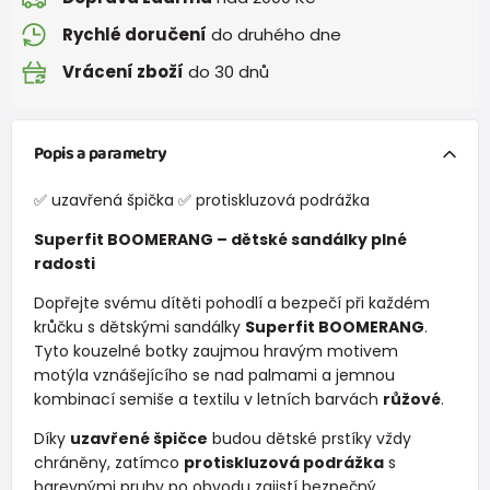
Rychlé doručení
do druhého dne
Vrácení zboží
do 30 dnů
Popis a parametry
✅ uzavřená špička ✅ protiskluzová podrážka
Superfit BOOMERANG – dětské sandálky plné
radosti
Dopřejte svému dítěti pohodlí a bezpečí při každém
krůčku s dětskými sandálky
Superfit BOOMERANG
.
Tyto kouzelné botky zaujmou hravým motivem
motýla vznášejícího se nad palmami a jemnou
kombinací semiše a textilu v letních barvách
růžové
.
Díky
uzavřené špičce
budou dětské prstíky vždy
chráněny, zatímco
protiskluzová podrážka
s
barevnými pruhy po obvodu zajistí bezpečný