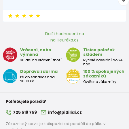
Jak postupovat při měření:
Změřte nohu Vašeho dítěte na tvrdší papírové podložce
(od paty k nejdelšímu prstu udělejte rysku).
Délku změřeného chodidla zadejte do tabulky v odkazu
Další hodnocení na
výše⬆.
na Heuréka.cz
Tím se Vám vypočítá ta správná velikost, kterou
Vrácení, nebo
Tisíce položek
potřebujete.
výměna
skladem
Náš výpočet je počítán i s nadměrkem, který je pro Vás
30 dní na vrácení zboží
Rychlé odeslání do 24
hod.
tak důležitým faktorem správné a vhodné velikost
Doprava zdarma
100 % spokojených
orientační Velikostní tabulka:
zákazníků
Při objednávce nad
2000 Kč
Ověřeno zákazníky
+-5mm
Botky pro první krůčky
Potřebujete poradit?
Velikost
18
19
20
21
22
23
24
25
725 518 759
info@pidilidi.cz
EU
Zákaznický servis je k dispozici od pondělí do pátku v
Rozměr