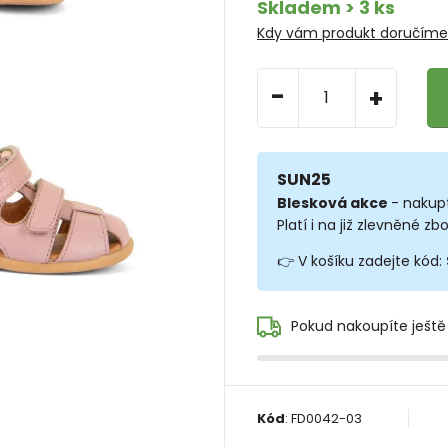
Skladem > 3 ks
Kdy vám produkt doručím
-
+
SUN25
Blesková akce
- nakup
Platí i na již zlevněné zbo
👉 V košíku zadejte kód:
Pokud nakoupíte ještě
Kód
:
FD0042-03