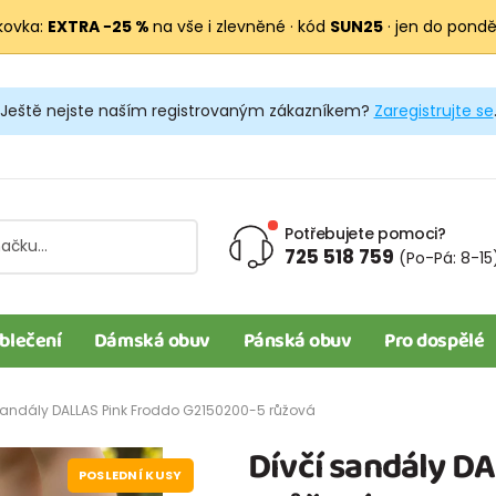
kovka:
EXTRA −25 %
na vše i zlevněné · kód
SUN25
· jen do pondělí
Ještě nejste naším registrovaným zákazníkem?
Zaregistrujte se
Potřebujete pomoci?
725 518 759
(Po-Pá: 8-15
blečení
Dámská obuv
Pánská obuv
Pro dospělé
sandály DALLAS Pink Froddo G2150200-5 růžová
Dívčí sandály D
POSLEDNÍ KUSY