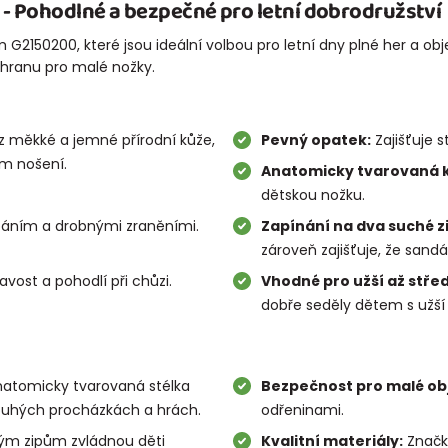
- Pohodlné a bezpečné pro letní dobrodružství
150200, které jsou ideální volbou pro letní dny plné her a obj
chranu pro malé nožky.
z měkké a jemné přírodní kůže,
Pevný opatek:
Zajišťuje s
ím nošení.
Anatomicky tvarovaná k
dětskou nožku.
páním a drobnými zraněními.
Zapínání na dva suché z
zároveň zajišťuje, že sandá
avost a pohodlí při chůzi.
Vhodné pro užší až střed
dobře seděly dětem s užší 
atomicky tvarovaná stélka
Bezpečnost pro malé obj
 dlouhých procházkách a hrách.
odřeninami.
m zipům zvládnou děti
Kvalitní materiály:
Značka