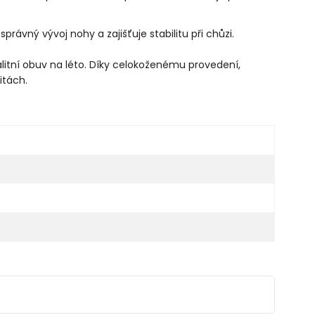
právný vývoj nohy a zajišťuje stabilitu při chůzi.
alitní obuv na léto. Díky celokoženému provedení,
itách.