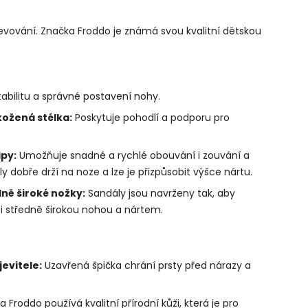
evování. Značka Froddo je známá svou kvalitní dětskou
tabilitu a správné postavení nohy.
ožená stélka:
Poskytuje pohodlí a podporu pro
ipy:
Umožňuje snadné a rychlé obouvání i zouvání a
ly dobře drží na noze a lze je přizpůsobit výšce nártu.
ně široké nožky:
Sandály jsou navrženy tak, aby
i středně širokou nohou a nártem.
evitele:
Uzavřená špička chrání prsty před nárazy a
 Froddo používá kvalitní přírodní kůži, která je pro