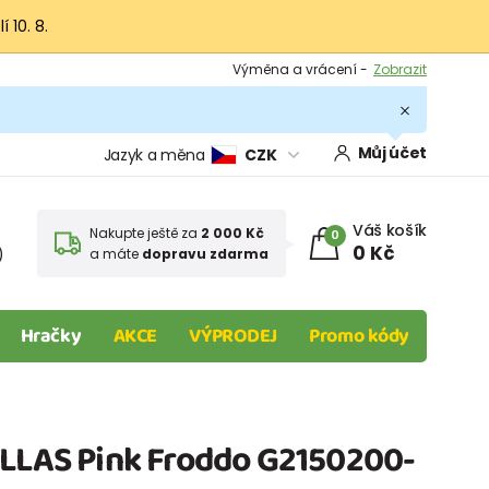
 10. 8.
Výměna a vrácení -
Zobrazit
Sleva 100 Kč na první nákup -
Podmínky
.
Můj účet
Jazyk a měna
CZK
Váš košík
Nakupte ještě za
2 000 Kč
0
0 Kč
)
a máte
dopravu zdarma
Hračky
AKCE
VÝPRODEJ
Promo kódy
ALLAS Pink Froddo G2150200-