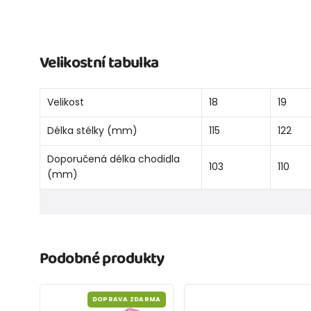
Velikostní tabulka
Velikost
18
19
Délka stélky (mm)
115
122
Doporučená délka chodidla
103
110
(mm)
Podobné produkty
DOPRAVA ZDARMA