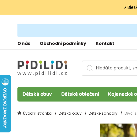
⚡ Bles
O nás
Obchodní podmínky
Kontakt
Dětská obuv
Dětské oblečení
Kojenecké o
Úvodní stránka
Dětská obuv
Dětské sandály
Dívčí 