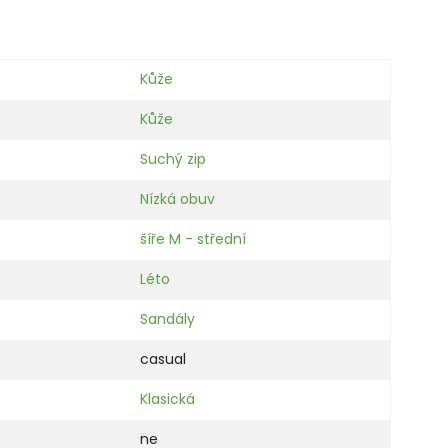
Kůže
Kůže
Suchý zip
Nízká obuv
šíře M - střední
Léto
Sandály
casual
Klasická
ne