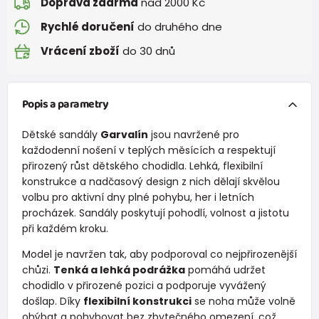
Doprava zdarma
nad 2000 Kč
Rychlé doručení
do druhého dne
Vrácení zboží
do 30 dnů
Popis a parametry
Dětské sandály
Garvalín
jsou navržené pro
každodenní nošení v teplých měsících a respektují
přirozený růst dětského chodidla. Lehká, flexibilní
konstrukce a nadčasový design z nich dělají skvělou
volbu pro aktivní dny plné pohybu, her i letních
procházek. Sandály poskytují pohodlí, volnost a jistotu
při každém kroku.
Model je navržen tak, aby podporoval co nejpřirozenější
chůzi.
Tenká a lehká podrážka
pomáhá udržet
chodidlo v přirozené pozici a podporuje vyvážený
došlap. Díky
flexibilní konstrukci
se noha může volně
ohýbat a pohybovat bez zbytečného omezení, což