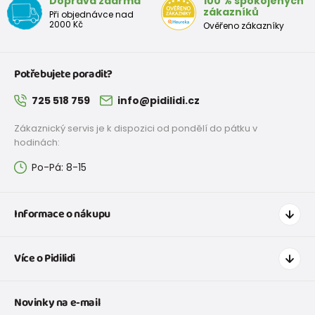
Doprava zdarma
100 % spokojených
zákazníků
Při objednávce nad
2000 Kč
Ověřeno zákazníky
Potřebujete poradit?
725 518 759
info@pidilidi.cz
Zákaznický servis je k dispozici od pondělí do pátku v
hodinách:
Po-Pá: 8-15
Informace o nákupu
Jak nakupovat
Více o Pidilidi
Doprava a platba
Tabulka velikostí oblečení
Kontakt
Novinky na e-mail
Tabulka velikostí obuvi
O nás