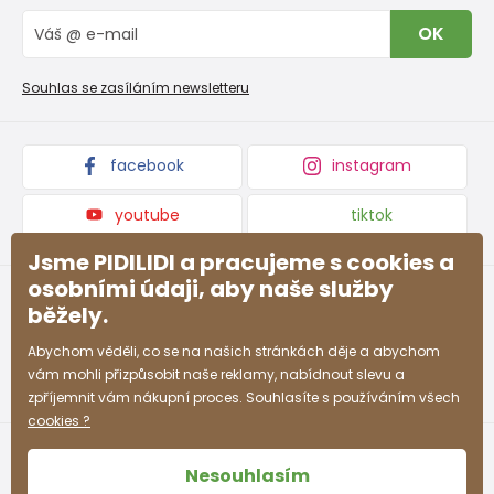
Vrácení zboží a reklamace
Blog
OK
Reklamační řád
Velkoobchod PiDiLiDi
Nevyzvednutá objednávka na dobírku
Affiliate program
Souhlas se zasíláním newsletteru
Podmínky akce a slevové kódy
Dárkové poukazy
Kolekce zboží
facebook
instagram
youtube
tiktok
Jsme PIDILIDI a pracujeme s cookies a
osobními údaji, aby naše služby
běžely.
Abychom věděli, co se na našich stránkách děje a abychom
vám mohli přizpůsobit naše reklamy, nabídnout slevu a
zpříjemnit vám nákupní proces. Souhlasíte s používáním všech
cookies ?
Nesouhlasím