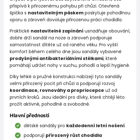
přispívá k přirozenému pohybu při chůzi. Otevřená
špička s
nastavitelným páskem
poskytuje pohodlnou
oporu a zároveň dovoluje přirozenou práci chodidla.
Praktické
nastavitelné zapínání
usnadňuje obouvání,
dobře drží sandál na noze a zároveň podporuje
samostatnost dítěte už od raného věku. Pro vyšší
komfort během celého dne jsou sandály vybavené
prodyšnými antibakteriálními stélkami
, které
pomáhají udržet nohy v suchu, pohodlí a lepší hygieně.
Díky lehké a pružné konstrukci nabízejí tyto sandály
velmi přirozený pocit při chůzi a podporují rozvoj
koordinace, rovnováhy a propriocepce
už od
prvních kroků. Jsou ideální pro dívky, které chtějí léto
prožít aktivně, pohodlně a svobodně.
Hlavní přednosti
dětské sandály pro
každodenní letní nošení
podporují
přirozený růst chodidla