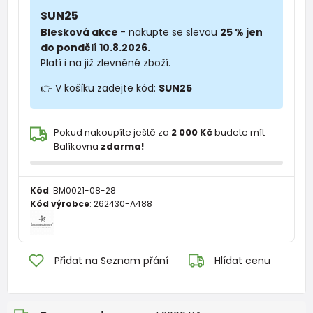
SUN25
Blesková akce
- nakupte se slevou
25 % jen
do pondělí 10.8.2026.
Platí i na již zlevněné zboží.
👉 V košíku zadejte kód:
SUN25
Pokud nakoupíte ještě za
2 000 Kč
budete mít
Balíkovna
zdarma!
Kód
:
BM0021-08-28
Kód výrobce
:
262430-A488
Přidat na Seznam přání
Hlídat cenu