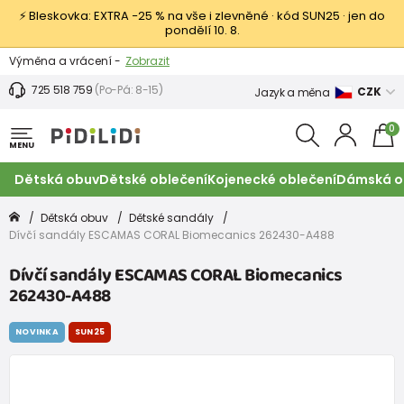
⚡ Bleskovka: EXTRA −25 % na vše i zlevněné · kód SUN25 · jen do
pondělí 10. 8.
Výměna a vrácení -
Zobrazit
Sleva 100 Kč na první nákup -
Podmínky
725 518 759
(Po-Pá: 8-15)
CZK
Jazyk a měna
0
MENU
Dětská obuv
Dětské oblečení
Kojenecké oblečení
Dámská o
Dětská obuv
Dětské sandály
Dívčí sandály ESCAMAS CORAL Biomecanics 262430-A488
Dívčí sandály ESCAMAS CORAL Biomecanics
262430-A488
NOVINKA
SUN25