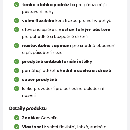
tenká a lehká podrážka
pro přirozenější
postavení nohy
velmi flexibilní
konstrukce pro volný pohyb
otevřená špička s
nastavitelným páskem
pro pohodlné a bezpečné držení
nastavitelné zapínání
pro snadné obouvání
a přizpůsobení noze
prodyšné antibakteriální stélky
pomáhají udržet
chodidla suchá a zdravá
super prodyšné
lehké provedení pro pohodlné celodenní
nošení
Detaily produktu
Značka:
Garvalín
Vlastnosti:
velmi flexibilní, lehké, suchá a