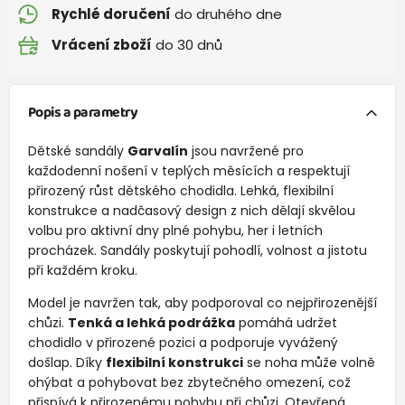
Rychlé doručení
do druhého dne
Vrácení zboží
do 30 dnů
Popis a parametry
Dětské sandály
Garvalín
jsou navržené pro
každodenní nošení v teplých měsících a respektují
přirozený růst dětského chodidla. Lehká, flexibilní
konstrukce a nadčasový design z nich dělají skvělou
volbu pro aktivní dny plné pohybu, her i letních
procházek. Sandály poskytují pohodlí, volnost a jistotu
při každém kroku.
Model je navržen tak, aby podporoval co nejpřirozenější
chůzi.
Tenká a lehká podrážka
pomáhá udržet
chodidlo v přirozené pozici a podporuje vyvážený
došlap. Díky
flexibilní konstrukci
se noha může volně
ohýbat a pohybovat bez zbytečného omezení, což
přispívá k přirozenému pohybu při chůzi. Otevřená