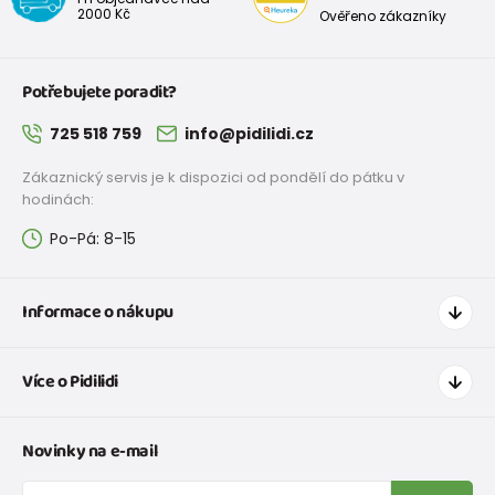
2000 Kč
Ověřeno zákazníky
Potřebujete poradit?
725 518 759
info@pidilidi.cz
Zákaznický servis je k dispozici od pondělí do pátku v
hodinách:
Po-Pá: 8-15
Informace o nákupu
Jak nakupovat
Více o Pidilidi
Doprava a platba
Tabulka velikostí oblečení
Kontakt
Novinky na e-mail
Tabulka velikostí obuvi
O nás
Vrácení zboží a reklamace
Blog