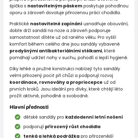
špička s
nastavitelným páskem
poskytuje pohodlnou
oporu a zároveň dovoluje přirozenou práci chodidla.
Praktické
nastavitelné zapínání
usnadňuje obouvání,
dobře drží sandál na noze a zároveň podporuje
samostatnost dítěte už od raného věku. Pro vyšší
komfort během celého dne jsou sandály vybavené
prodyšnými antibakteriálními stélkami
, které
pomáhají udržet nohy v suchu, pohodlí a lepší hygieně.
Díky lehké a pružné konstrukci nabízejí tyto sandály
velmi přirozený pocit při chůzi a podporují rozvoj
koordinace, rovnováhy a propriocepce
už od
prvních kroků. Jsou ideální pro dívky, které chtějí léto
prožít aktivně, pohodlně a svobodně.
Hlavní přednosti
dětské sandály pro
každodenní letní nošení
podporují
přirozený růst chodidla
tenká a lehká podrážka
pro přirozenější