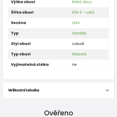
Výška obuvi
Nízká obuv
Šířka obuvi
šíře S - uzká
Sezóna
Léto
Typ
Sandály
Styl obuvi
casual
Typ obuvi
Klasická
Vyjímatelná stélka
ne
Velikostní tabulka
Ověřeno