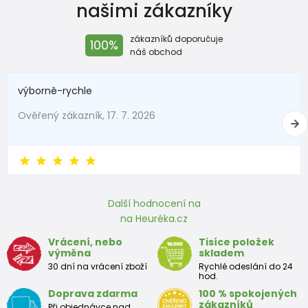
našimi zákazníky
zákazníků doporučuje
100%
náš obchod
výborně-rychle
Ověřený zákazník, 17. 7. 2026
Další hodnocení na
na Heuréka.cz
Vrácení, nebo
Tisíce položek
výměna
skladem
30 dní na vrácení zboží
Rychlé odeslání do 24
hod.
Doprava zdarma
100 % spokojených
zákazníků
Při objednávce nad