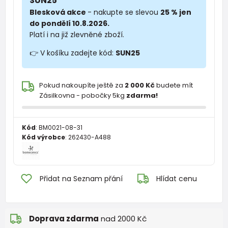
SUN25
Blesková akce
- nakupte se slevou
25 % jen
do pondělí 10.8.2026.
Platí i na již zlevněné zboží.
👉 V košíku zadejte kód:
SUN25
Pokud nakoupíte ještě za
2 000 Kč
budete mít
Zásilkovna - pobočky 5kg
zdarma!
Kód
:
BM0021-08-31
Kód výrobce
:
262430-A488
Přidat na Seznam přání
Hlídat cenu
Doprava zdarma
nad 2000 Kč