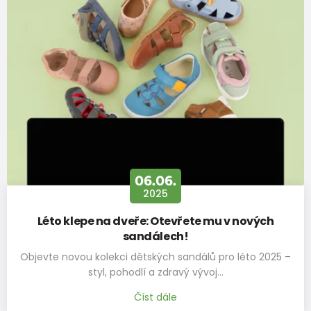
Doporučuje produkt
100%
Velikost skvěle sedí
06.06.
2025
Léto klepe na dveře: Otevřete mu v nových
sandálech!
Objevte novou kolekci dětských sandálů pro léto 2025 –
styl, pohodlí a zdravý vývoj…
Číst dále