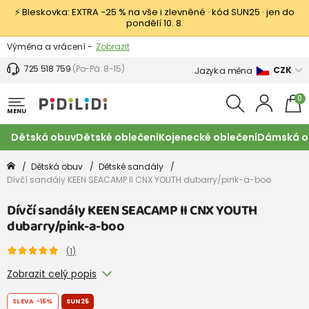
⚡ Bleskovka: EXTRA −25 % na vše i zlevněné · kód SUN25 · jen do
pondělí 10. 8.
Výměna a vrácení -
Zobrazit
Sleva 100 Kč na první nákup -
Podmínky
725 518 759
(Po-Pá: 8-15)
CZK
Jazyk a měna
0
MENU
Dětská obuv
Dětské oblečení
Kojenecké oblečení
Dámská o
Dětská obuv
Dětské sandály
Dívčí sandály KEEN SEACAMP II CNX YOUTH dubarry/pink-a-boo
Dívčí sandály KEEN SEACAMP II CNX YOUTH
dubarry/pink-a-boo
(
1
)
Zobrazit celý popis
SLEVA
-15%
SUN25