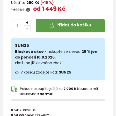
Ušetříte
250 Kč
(-15 %)
od 1 449 Kč
1 699 Kč
+
Přidat do košíku
-
SUN25
Blesková akce
- nakupte se slevou
25 % jen
do pondělí 10.8.2026.
Platí i na již zlevněné zboží.
👉 V košíku zadejte kód:
SUN25
Pokud nakoupíte ještě za
2 000 Kč
budete mít
Balíkovna
zdarma!
Kód
:
KE0096-01
Kód výrobce
:
10054612