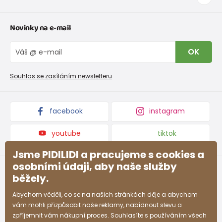
Tabulka velikostí oblečení
Kontakt
Novinky na e-mail
Tabulka velikostí obuvi
O nás
Vrácení zboží a reklamace
Blog
OK
Reklamační řád
Velkoobchod PiDiLiDi
Nevyzvednutá objednávka na dobírku
Affiliate program
Souhlas se zasíláním newsletteru
Podmínky akce a slevové kódy
Dárkové poukazy
Kolekce zboží
facebook
instagram
youtube
tiktok
Jsme PIDILIDI a pracujeme s cookies a
osobními údaji, aby naše služby
běžely.
Abychom věděli, co se na našich stránkách děje a abychom
vám mohli přizpůsobit naše reklamy, nabídnout slevu a
zpříjemnit vám nákupní proces. Souhlasíte s používáním všech