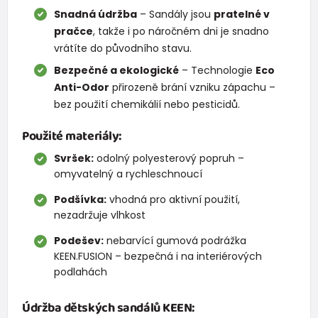
Snadná údržba
– Sandály jsou
pratelné v
pračce
, takže i po náročném dni je snadno
vrátíte do původního stavu.
Bezpečné a ekologické
– Technologie
Eco
Anti-Odor
přirozeně brání vzniku zápachu –
bez použití chemikálií nebo pesticidů.
Použité materiály:
Svršek:
odolný polyesterový popruh –
omyvatelný a rychleschnoucí
Podšívka:
vhodná pro aktivní použití,
nezadržuje vlhkost
Podešev:
nebarvící gumová podrážka
KEEN.FUSION – bezpečná i na interiérových
podlahách
Údržba dětských sandálů KEEN: