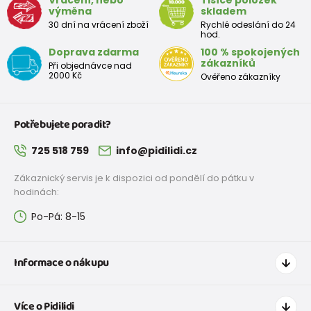
výměna
skladem
30 dní na vrácení zboží
Rychlé odeslání do 24
hod.
Doprava zdarma
100 % spokojených
zákazníků
Při objednávce nad
2000 Kč
Ověřeno zákazníky
Potřebujete poradit?
725 518 759
info@pidilidi.cz
Zákaznický servis je k dispozici od pondělí do pátku v
hodinách:
Po-Pá: 8-15
Informace o nákupu
Jak nakupovat
Více o Pidilidi
Doprava a platba