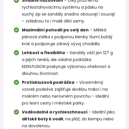
Snadné nazouvání
– Díky pružnému
rychlostahovacímu systému a pásku na
suchý zip se sandály snadno obouvají i zouvají
– zvládnou to i malé děti samy.
Maximální pohodlí po celý den
– Měkká
pěnová stélka s podporou klenby tlumí každý
krok a podporuje zdravý vývoj chodidla.
Lehkost a flexibilita
– Sandály váží jen 127 g
a jejich tenká, ale odolná podrážka
KEEN.FUSION poskytuje výbornou ohebnost a
dlouhou životnost.
Protiskluzová podrážka
– Vícesměrný
vzorek podešve zajišťuje skvělou trakci i na
mokrém nebo nerovném povrchu – ideální
pro lesní cesty i městské parky.
Voděodolné a rychleschnoucí
– Ideální jako
dětské boty k vodě
, na pláž, do kempu nebo
na dovolenou.