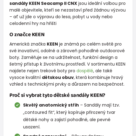
sandály KEEN Seacamp II CNX
jsou ideální volbou pro
malé objevitele, kteří se nezastaví před žádnou výzvou
– ať už jde o výpravu do lesa, pobyt u vody nebo
celodenní hry na hřišti
O značce KEEN
Americká značka
KEEN
je známá po celém světě pro
své inovativní, odolné a zároveň pohodlné outdoorové
boty. Zaměřuje se na udržitelnost, funkční design a
šetrný přístup k životnímu prostředí. V sortimentu KEEN
najdete nejen trekové boty pro
dospělé
, ale také
vysoce kvalitní
dětskou obuv
, která kombinuje hravý
vzhled s technickými prvky a důrazem na bezpečnost.
Proč si vybrat tyto dětské sandály KEEN?
Skvělý anatomický střih
– Sandály mají tzv.
„contoured fit“, který kopíruje přirozený tvar
dětské nohy a zajistí pohodlné, ale pevné
usazení.