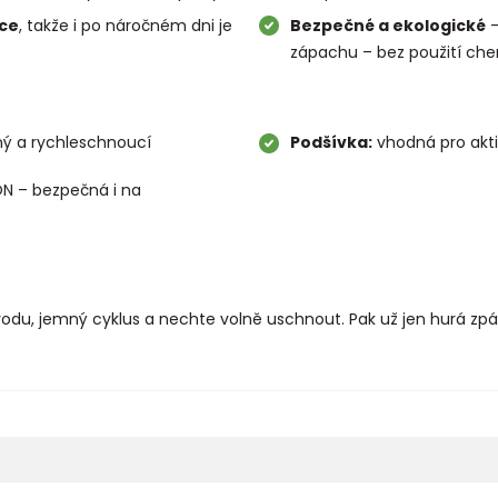
čce
, takže i po náročném dni je
Bezpečné a ekologické
–
zápachu – bez použití chem
ý a rychleschnoucí
Podšívka:
vhodná pro aktiv
N – bezpečná i na
vodu, jemný cyklus a nechte volně uschnout. Pak už jen hurá zpá