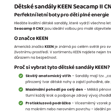
Dětské sandály
KEEN Seacamp II C
Perfektní letní boty pro děti plné energie
Hledáte kvalitní dětské sandály, které vydrží všechna 
Seacamp II CNX
jsou ideální volbou pro malé objevitele
O značce KEEN
Americká značka
KEEN
je známá po celém světě pro své 
životnímu prostředí. V sortimentu KEEN najdete nejen t
důrazem na bezpečnost.
Proč si vybrat tyto dětské sandály KEEN?
Skvělý anatomický střih
– Sandály mají tzv. „con
přirozený tvar dětské nohy a zajistí pohodlné, ale
Maximální pohodlí po celý den
– Měkká pěnová 
tlumí každý krok a podporuje zdravý vývoj chodidl
Protiskluzová podrážka
– Vícesměrný vzorek pod
na mokrém nebo nerovném povrchu – ideální pro 