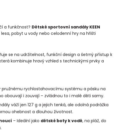
ečí a funkčnost?
Dětské sportovní sandály KEEN
 lesa, pobyt u vody nebo celodenní hry na hřišti
e se na udržitelnost, funkční design a šetrný přístup k
 která kombinuje hravý vzhled s technickými prvky a
y pružnému rychlostahovacímu systému a pásku na
o obouvají i zouvají – zvládnou to i malé děti samy.
dály váží jen 127 g a jejich tenká, ale odolná podrážka
ornou ohebnost a dlouhou životnost.
noucí
– Ideální jako
dětské boty k vodě
, na pláž, do
.