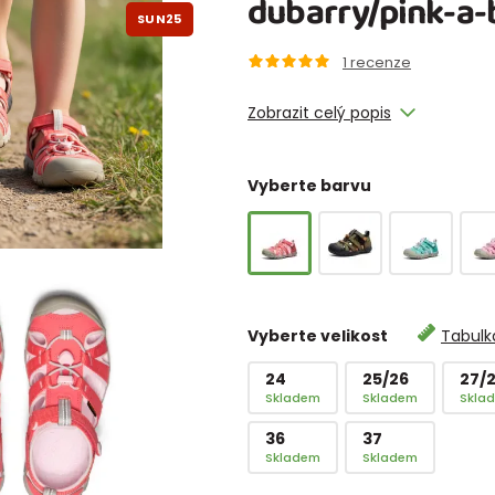
dubarry/pink-a-
SUN25
1
recenze
Zobrazit celý popis
Vyberte barvu
Vyberte velikost
Tabulka
24
25/26
27/
Skladem
Skladem
Skla
36
37
Skladem
Skladem