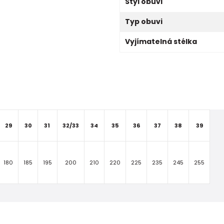
Styl obuvi
Typ obuvi
Vyjímatelná stélka
29
30
31
32/33
34
35
36
37
38
39
180
185
195
200
210
220
225
235
245
255