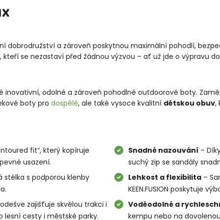
NX
letní dobrodružství a zároveň poskytnou maximální pohodlí, bezp
, kteří se nezastaví před žádnou výzvou – ať už jde o výpravu do
inovativní, odolné a zároveň pohodlné outdoorové boty. Zaměřuj
rekové boty pro
dospělé
, ale také vysoce kvalitní
dětskou obuv
,
toured fit“, který kopíruje
Snadné nazouvání
– Dík
 pevné usazení.
suchý zip se sandály snadn
stélka s podporou klenby
Lehkost a flexibilita
– San
a.
KEEN.FUSION poskytuje výb
ešve zajišťuje skvělou trakci i
Voděodolné a rychlesch
lesní cesty i městské parky.
kempu nebo na dovolenou