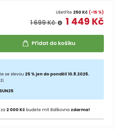
Ušetříte
250 Kč
(-15 %)
1 449 Kč
1 699 Kč
Přidat do košíku
te se slevou
25 % jen do pondělí 10.8.2026.
ží.
SUN25
 za
2 000 Kč
budete mít Balíkovna
zdarma!