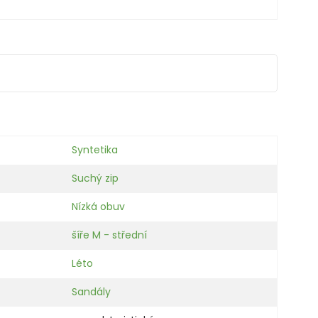
Syntetika
Suchý zip
Nízká obuv
šíře M - střední
Léto
Sandály