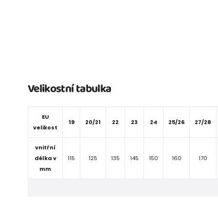
Velikostní tabulka
EU
19
20/21
22
23
24
25/26
27/28
velikost
vnitřní
délka v
115
125
135
145
150
160
170
mm