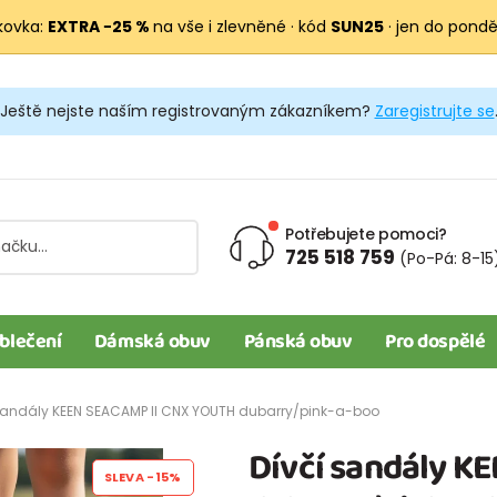
kovka:
EXTRA −25 %
na vše i zlevněné · kód
SUN25
· jen do pondělí
Ještě nejste naším registrovaným zákazníkem?
Zaregistrujte se
Potřebujete pomoci?
725 518 759
(Po-Pá: 8-15
blečení
Dámská obuv
Pánská obuv
Pro dospělé
sandály KEEN SEACAMP II CNX YOUTH dubarry/pink-a-boo
Dívčí sandály K
SLEVA
-15%