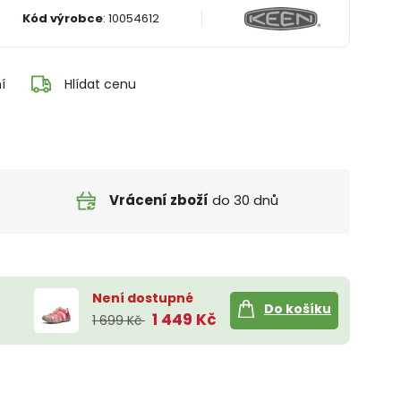
Kód výrobce
:
10054612
í
Hlídat cenu
Vrácení zboží
do 30 dnů
Není dostupné
Do košíku
1 449 Kč
1 699 Kč