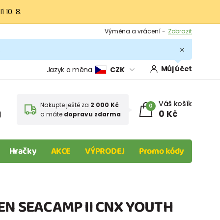
 10. 8.
Výměna a vrácení -
Zobrazit
Sleva 100 Kč na první nákup -
Podmínky
.
Můj účet
Jazyk a měna
CZK
Váš košík
Nakupte ještě za
2 000 Kč
0
0 Kč
)
a máte
dopravu zdarma
Hračky
AKCE
VÝPRODEJ
Promo kódy
EEN SEACAMP II CNX YOUTH