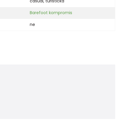
casual
,
turistická
Barefoot kompromis
ne