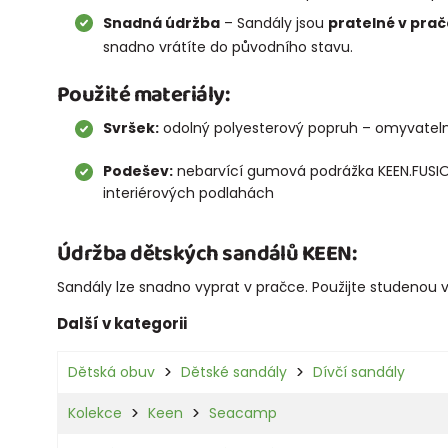
Snadná údržba
– Sandály jsou
pratelné v pra
snadno vrátíte do původního stavu.
Použité materiály:
Svršek:
odolný polyesterový popruh – omyvateln
Podešev:
nebarvící gumová podrážka KEEN.FUSIO
interiérových podlahách
Údržba dětských sandálů KEEN:
Sandály lze snadno vyprat v pračce. Použijte studenou 
Další v kategorii
Dětská obuv
Dětské sandály
Dívčí sandály
Kolekce
Keen
Seacamp