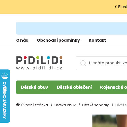
⚡ Bles
O nás
Obchodní podmínky
Kontakt
Dětská obuv
Dětské oblečení
Kojenecké o
Úvodní stránka
Dětská obuv
Dětské sandály
Dívčí 