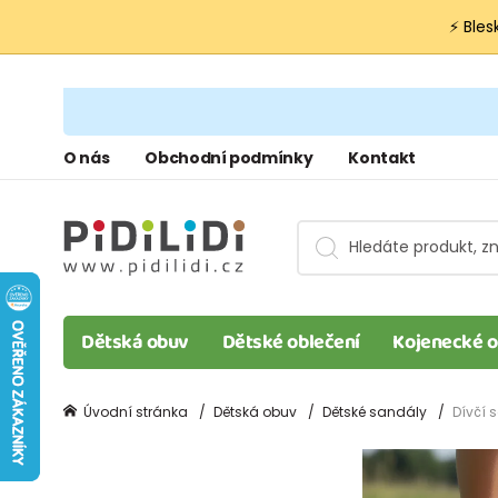
⚡ Bles
O nás
Obchodní podmínky
Kontakt
Dětská obuv
Dětské oblečení
Kojenecké o
Úvodní stránka
Dětská obuv
Dětské sandály
Dívčí 