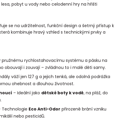
 lesa, pobyt u vody nebo celodenní hry na hřišti
e se na udržitelnost, funkční design a šetrný přístup k
 která kombinuje hravý vzhled s technickými prvky a
y pružnému rychlostahovacímu systému a pásku na
o obouvají i zouvají – zvládnou to i malé děti samy.
dály váží jen 127 g a jejich tenká, ale odolná podrážka
ornou ohebnost a dlouhou životnost.
noucí
– Ideální jako
dětské boty k vodě
, na pláž, do
.
 Technologie
Eco Anti-Odor
přirozeně brání vzniku
ikálií nebo pesticidů.