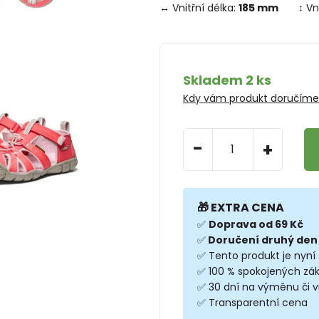
↔ Vnitřní délka:
185 mm
↕ Vn
Skladem 2 ks
Kdy vám produkt doručím
-
+
🎁 EXTRA CENA
✅
Doprava od 69 Kč
✅
Doručení druhý den
✅ Tento produkt je nyní
✅ 100 % spokojených zá
✅ 30 dní na výměnu či v
✅ Transparentní cena