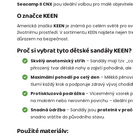
Seacamp II CNX
jsou ideální volbou pro malé objevitele
O značce KEEN
Americká značka
KEEN
je známá po celém světě pro své 
životnímu prostředí. V sortimentu KEEN najdete nejen t
důrazem na bezpečnost.
Proč si vybrat tyto dětské sandály KEEN?
Skvělý anatomický střih
– Sandály mají tzv. „con
přirozený tvar dětské nohy a zajistí pohodlné, ale
Maximální pohodlí po celý den
– Měkká pěnová 
tlumí každý krok a podporuje zdravý vývoj chodidl
Protiskluzová podrážka
– Vícesměrný vzorek pod
na mokrém nebo nerovném povrchu – ideální pro 
Snadná údržba
– Sandály jsou
pratelné v pra
snadno vrátíte do původního stavu.
Použité materiály: