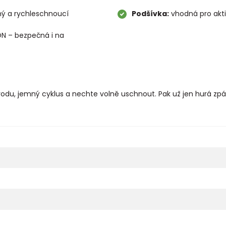
ý a rychleschnoucí
Podšívka:
vhodná pro aktiv
N – bezpečná i na
vodu, jemný cyklus a nechte volně uschnout. Pak už jen hurá zpá