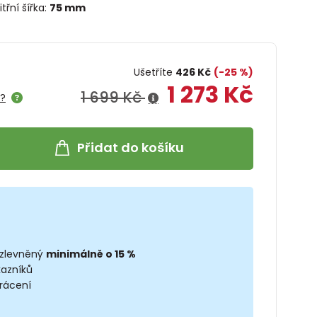
itřní šířka:
75 mm
Ušetříte
426 Kč
(-25 %)
1 273 Kč
1 699 Kč
e?
Přidat do košíku
 zlevněný
minimálně o 15 %
kazníků
rácení