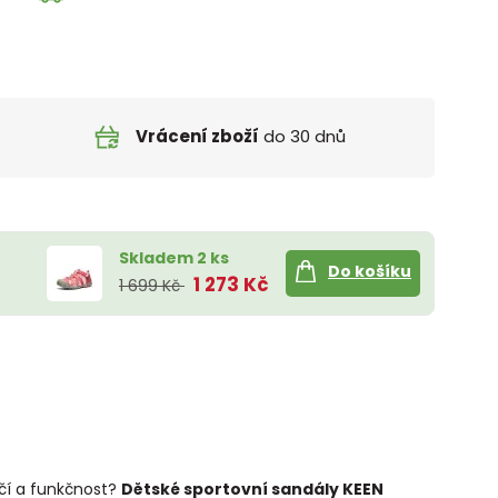
Vrácení zboží
do 30 dnů
Skladem 2 ks
Do košíku
1 273 Kč
1 699 Kč
ečí a funkčnost?
Dětské sportovní sandály KEEN