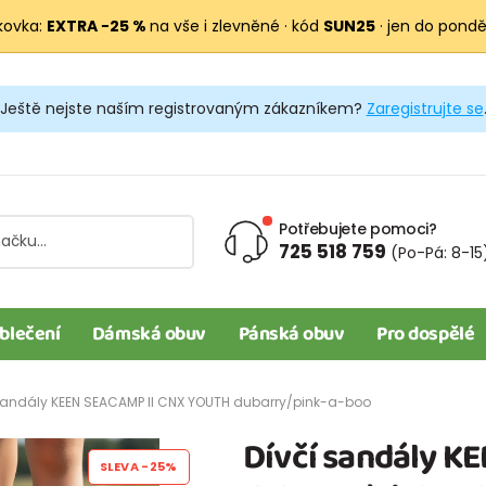
kovka:
EXTRA −25 %
na vše i zlevněné · kód
SUN25
· jen do pondělí
Ještě nejste naším registrovaným zákazníkem?
Zaregistrujte se
Potřebujete pomoci?
725 518 759
(Po-Pá: 8-15
blečení
Dámská obuv
Pánská obuv
Pro dospělé
sandály KEEN SEACAMP II CNX YOUTH dubarry/pink-a-boo
Dívčí sandály K
SLEVA
-25%