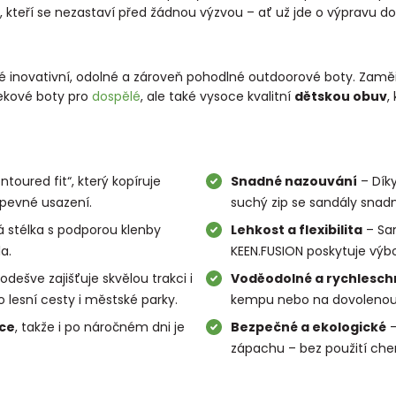
, kteří se nezastaví před žádnou výzvou – ať už jde o výpravu do
inovativní, odolné a zároveň pohodlné outdoorové boty. Zaměřuj
rekové boty pro
dospělé
, ale také vysoce kvalitní
dětskou obuv
,
toured fit“, který kopíruje
Snadné nazouvání
– Dík
 pevné usazení.
suchý zip se sandály snadn
stélka s podporou klenby
Lehkost a flexibilita
– San
a.
KEEN.FUSION poskytuje výb
ešve zajišťuje skvělou trakci i
Voděodolné a rychlesch
lesní cesty i městské parky.
kempu nebo na dovolenou
čce
, takže i po náročném dni je
Bezpečné a ekologické
–
zápachu – bez použití chem