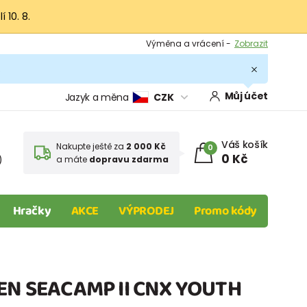
 10. 8.
Výměna a vrácení -
Zobrazit
Sleva 100 Kč na první nákup -
Podmínky
.
Můj účet
Jazyk a měna
CZK
Váš košík
Nakupte ještě za
2 000 Kč
0
0 Kč
)
a máte
dopravu zdarma
Hračky
AKCE
VÝPRODEJ
Promo kódy
EEN SEACAMP II CNX YOUTH