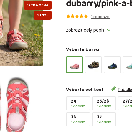
dubarry/pink-a-
EXTRA CENA
SUN25
1
recenze
Zobrazit celý popis
Vyberte barvu
Vyberte velikost
Tabulka
24
25/26
27/
Skladem
Skladem
Skla
36
37
Skladem
Skladem