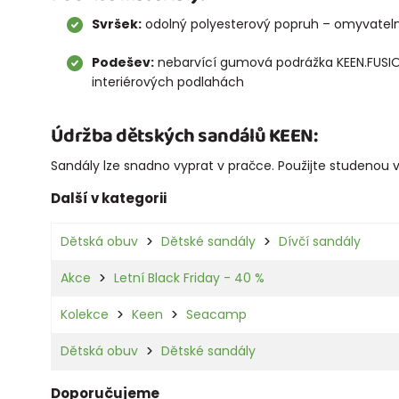
Svršek:
odolný polyesterový popruh – omyvateln
Podešev:
nebarvící gumová podrážka KEEN.FUSIO
interiérových podlahách
Údržba dětských sandálů KEEN:
Sandály lze snadno vyprat v pračce. Použijte studenou 
Další v kategorii
Dětská obuv
Dětské sandály
Dívčí sandály
Akce
Letní Black Friday - 40 %
Kolekce
Keen
Seacamp
Dětská obuv
Dětské sandály
Doporučujeme