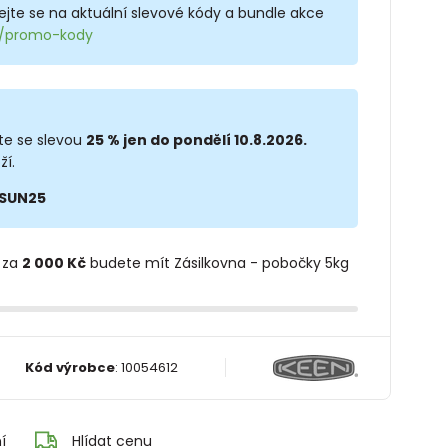
jte se na aktuální slevové kódy a bundle akce
cz/promo-kody
te se slevou
25 % jen do pondělí 10.8.2026.
ží.
SUN25
 za
2 000 Kč
budete mít Zásilkovna - pobočky 5kg
Kód výrobce
:
10054612
í
Hlídat cenu