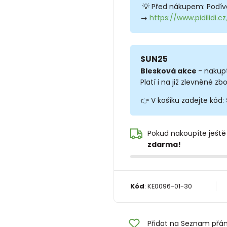
💡 Před nákupem: Podíve
→
https://www.pidilidi.
SUN25
Blesková akce
- nakup
Platí i na již zlevněné zbo
👉 V košíku zadejte kód:
Pokud nakoupíte ještě
zdarma!
Kód
:
KE0096-01-30
Přidat na Seznam přán