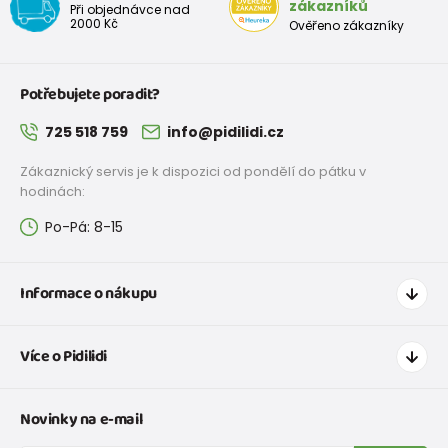
zákazníků
Při objednávce nad
2000 Kč
Ověřeno zákazníky
Potřebujete poradit?
725 518 759
info@pidilidi.cz
Zákaznický servis je k dispozici od pondělí do pátku v
hodinách:
Po-Pá: 8-15
Informace o nákupu
Jak nakupovat
Více o Pidilidi
Doprava a platba
Tabulka velikostí oblečení
Kontakt
Novinky na e-mail
Tabulka velikostí obuvi
O nás