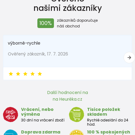
Rozměr
našimi zákazníky
stélky v
170
176
183
189
195
201
207
213
2
mm
zákazníků doporučuje
100%
náš obchod
Boty pro školáka (teenager)
výborně-rychle
Velikost
Ověřený zákazník, 17. 7. 2026
35
36
37
38
39
40
41
42
EU
Rozměr
stélky v
225
231
237
243
249
255
261
267
mm
Další hodnocení na
na Heuréka.cz
Vrácení, nebo
Tisíce položek
výměna
skladem
30 dní na vrácení zboží
Rychlé odeslání do 24
hod.
Doprava zdarma
100 % spokojených