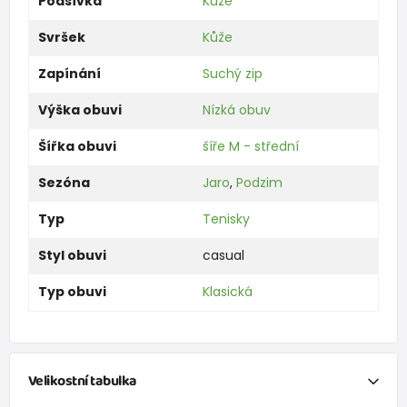
Podšívka
Kůže
Svršek
Kůže
Zapínání
Suchý zip
Výška obuvi
Nízká obuv
Šířka obuvi
šíře M - střední
Sezóna
Jaro
,
Podzim
Typ
Tenisky
Styl obuvi
casual
Typ obuvi
Klasická
Velikostní tabulka