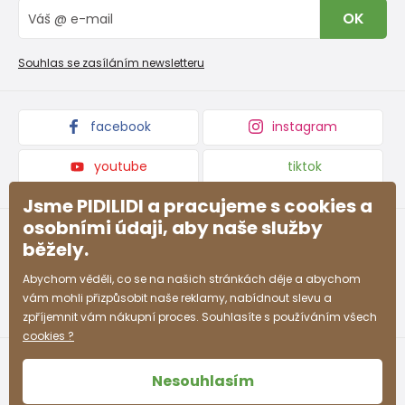
Vrácení zboží a reklamace
Blog
OK
Reklamační řád
Velkoobchod PiDiLiDi
Nevyzvednutá objednávka na dobírku
Affiliate program
Souhlas se zasíláním newsletteru
Podmínky akce a slevové kódy
Dárkové poukazy
Kolekce zboží
facebook
instagram
youtube
tiktok
Jsme PIDILIDI a pracujeme s cookies a
osobními údaji, aby naše služby
běžely.
Abychom věděli, co se na našich stránkách děje a abychom
vám mohli přizpůsobit naše reklamy, nabídnout slevu a
zpříjemnit vám nákupní proces. Souhlasíte s používáním všech
cookies ?
Nesouhlasím