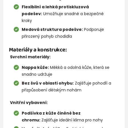
Flexibilní a lehká protiskluzová
podešev:
Umožňuje snadné a bezpečné
kroky
Medová struktura podešve:
Podporuje
přirozený pohyb chodidla
Materiály a konstrukce:
Svrchní materiály:
Nappa kůže:
Měkká a odolná kůže, která se
snadno udržuje
Bez švů v oblasti ohybu:
Zajišťuje pohodlí a
přizpůsobení dětským nohám
Vnitřní vybavení:
Podšívka z kůže činěné bez
chromu:
Zajišťuje ideální klima pro nohy