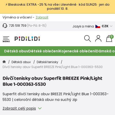
⚡ Bleskovka: EXTRA −25 % na vše i zlevněné · kód SUN25 · jen do
pondělí 10. 8.
Výměna a vrácení -
Zobrazit
Sleva 100 Kč na první nákup -
Podmínky
725 518 759
(Po-Pá: 8-15)
CZK
Jazyk a měna
0
MENU
Dětská obuv
Dětské oblečení
Kojenecké oblečení
Dámská o
Dětská obuv
Dětské tenisky
Dívčí tenisky obuv Superfit BREEZE Pink/Light Blue 1-000363-5530
Dívčí tenisky obuv Superfit BREEZE Pink/Light
Blue 1-000363-5530
Superfit dívčí tenisky obuv BREEZE Pink/Light Blue 1-000363-
5530 | celoroční dětská obuv na suchý zip
Zobrazit celý popis