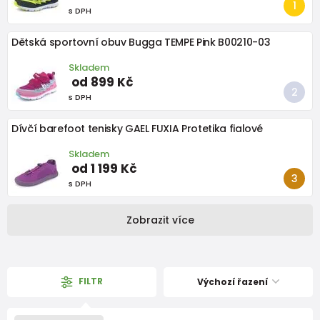
s DPH
Dětská sportovní obuv Bugga TEMPE Pink B00210-03
Skladem
od 899 Kč
s DPH
Dívčí barefoot tenisky GAEL FUXIA Protetika fialové
Skladem
od 1 199 Kč
s DPH
Zobrazit více
FILTR
Výchozí řazení