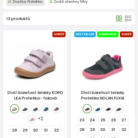
Značka: Protetika
Zrušit všechny filtry
13 produktů
SUN25
BESTSELLER
MEMBRÁNA
SUN25
Dívčí barefoot tenisky KORO
Dívčí barefoot tenisky
LILA Protetika - fialová
Protetika NOLAN FUXIA
+2
23
24
25
26
27
28
29
30
31
32
28
29
30
31
32