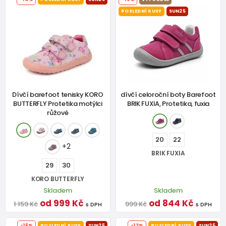
POSLEDNÍ KUSY
SUN25
Dívčí barefoot tenisky KORO
dívčí celoroční boty Barefoot
BUTTERFLY Protetika motýlci
BRIK FUXIA, Protetika, fuxia
růžové
20
22
+2
BRIK FUXIA
29
30
KORO BUTTERFLY
Skladem
Skladem
od 999 Kč
od 844 Kč
1 159 Kč
999 Kč
s DPH
s DPH
-15%
POSLEDNÍ KUSY
SUN25
-12%
POSLEDNÍ KUSY
SUN25