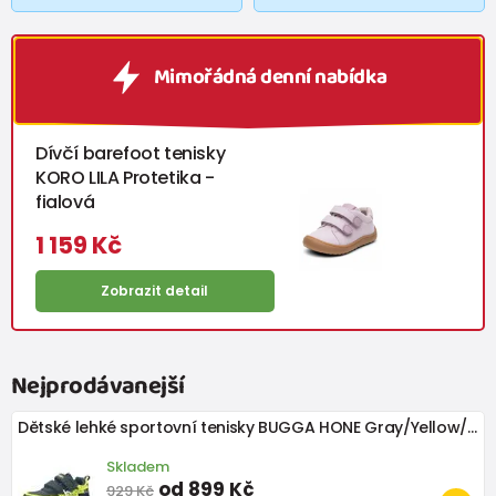
Mimořádná denní nabídka
Dívčí barefoot tenisky
KORO LILA Protetika -
fialová
1 159 Kč
Zobrazit detail
Nejprodávanejší
Dětské lehké sportovní tenisky BUGGA HONE Gray/Yellow/Black
Skladem
od 899 Kč
929 Kč