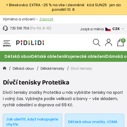
⚡ Bleskovka: EXTRA −25 % na vše i zlevněné · kód SUN25 · jen do
pondělí 10. 8.
Výměna a vrácení -
Zobrazit
Sleva 100 Kč na první nákup -
Podmínky
725 518 759
(Po-Pá: 8-15)
CZK
Jazyk a měna
0
MENU
Dětská obuv
Dětské oblečení
Kojenecké oblečení
Dámská o
Dětská obuv
Dětské tenisky
Dívčí tenisky
Dívčí tenisky Protetika
Dívčí tenisky značky Protetika u nás vybíráte tenisky na sport
i volný čas. Vybírejte podle velikosti a barvy – vše skladem,
rychlé odeslání a doprava od 69 Kč.
Jak ušetřit, když nakupujete
Dětská obuv značky JOMA
chytře