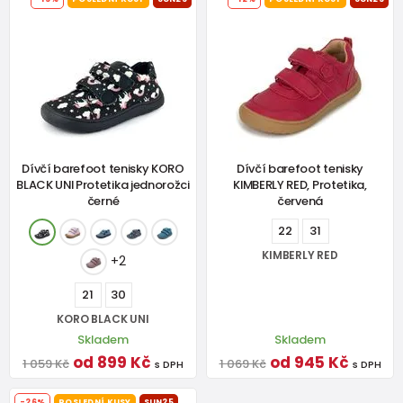
Dívčí barefoot tenisky KORO
Dívčí barefoot tenisky
BLACK UNI Protetika jednorožci
KIMBERLY RED, Protetika,
černé
červená
22
31
KIMBERLY RED
+2
21
30
KORO BLACK UNI
Skladem
Skladem
od 899 Kč
od 945 Kč
1 059 Kč
1 069 Kč
s DPH
s DPH
-26%
POSLEDNÍ KUSY
SUN25