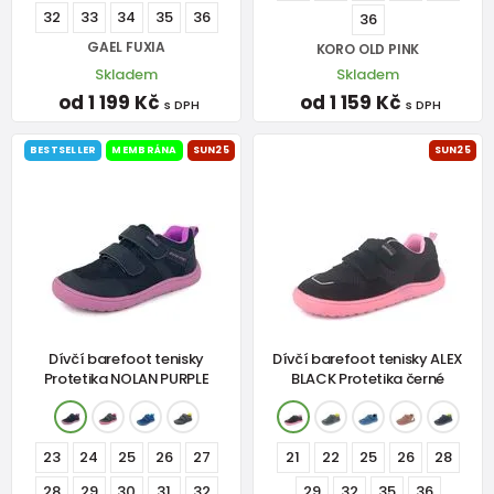
32
33
34
35
36
36
GAEL FUXIA
KORO OLD PINK
Skladem
Skladem
od 1 199 Kč
od 1 159 Kč
s DPH
s DPH
BESTSELLER
MEMBRÁNA
SUN25
SUN25
Dívčí barefoot tenisky
Dívčí barefoot tenisky ALEX
Protetika NOLAN PURPLE
BLACK Protetika černé
23
24
25
26
27
21
22
25
26
28
28
29
30
31
32
29
32
35
36