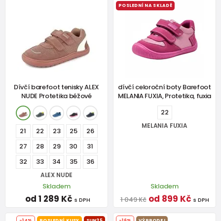
POSLEDNÍ NA SKLADĚ
Dívčí barefoot tenisky ALEX
dívčí celoroční boty Barefoot
NUDE Protetika béžové
MELANIA FUXIA, Protetika, fuxia
22
MELANIA FUXIA
21
22
23
25
26
27
28
29
30
31
32
33
34
35
36
ALEX NUDE
Skladem
Skladem
od 1 289 Kč
od 899 Kč
1 049 Kč
s DPH
s DPH
-14%
POSLEDNÍ KUSY
SUN25
-16%
VÝPRODEJ