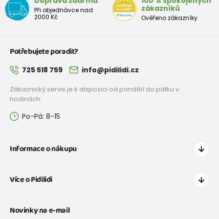
Doprava zdarma
100 % spokojených
zákazníků
Při objednávce nad
2000 Kč
Ověřeno zákazníky
Potřebujete poradit?
725 518 759
info@pidilidi.cz
Zákaznický servis je k dispozici od pondělí do pátku v
hodinách:
Po-Pá: 8-15
Informace o nákupu
Jak nakupovat
Více o Pidilidi
Doprava a platba
Tabulka velikostí oblečení
Kontakt
Novinky na e-mail
Tabulka velikostí obuvi
O nás