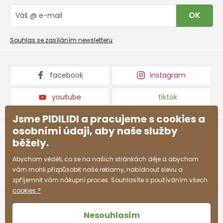
Vrácení zboží a reklamace
Blog
OK
Reklamační řád
Velkoobchod PiDiLiDi
Nevyzvednutá objednávka na dobírku
Affiliate program
Souhlas se zasíláním newsletteru
Podmínky akce a slevové kódy
Dárkové poukazy
Kolekce zboží
facebook
instagram
youtube
tiktok
Jsme PIDILIDI a pracujeme s cookies a
osobními údaji, aby naše služby
běžely.
Abychom věděli, co se na našich stránkách děje a abychom
vám mohli přizpůsobit naše reklamy, nabídnout slevu a
zpříjemnit vám nákupní proces. Souhlasíte s používáním všech
cookies ?
Nesouhlasím