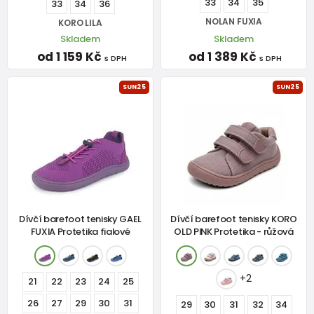
33
34
35
33
34
36
NOLAN FUXIA
KORO LILA
Skladem
Skladem
od 1 159 Kč
od 1 389 Kč
s DPH
s DPH
SUN25
SUN25
Dívčí barefoot tenisky GAEL
Dívčí barefoot tenisky KORO
FUXIA Protetika fialové
OLD PINK Protetika - růžová
+2
21
22
23
24
25
26
27
29
30
31
29
30
31
32
34