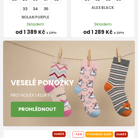
ALEX BLACK
33
34
35
NOLAN PURPLE
Skladem
Skladem
od 1 389 Kč
od 1 289 Kč
s DPH
s DPH
VESELÉ PONOŽKY
PRO HOLKY I KLUKY
PROHLÉDNOUT
SUN25
-14%
POSLEDNÍ KUSY
SUN25