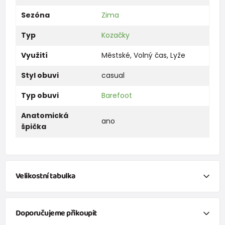
Sezóna
Zima
Typ
Kozačky
Využití
Městské
,
Volný čas
,
Lyže
Styl obuvi
casual
Typ obuvi
Barefoot
Anatomická
ano
špička
Velikostní tabulka
Reálné vnitřní rozměry
Doporučujeme přikoupit
Velikost
20
21
22
23
24
25
26
27