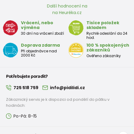
Další hodnocení na
na Heuréka.cz
Vrácení, nebo
Tisíce položek
výměna
skladem
30 dní na vrácení zboží
Rychlé odeslání do 24
hod.
Doprava zdarma
100 % spokojených
zákazníků
Při objednávce nad
2000 Kč
Ověřeno zákazníky
Potřebujete poradit?
725 518 759
info@pidilidi.cz
Zákaznický servis je k dispozici od pondělí do pátku v
hodinách:
Po-Pá: 8-15