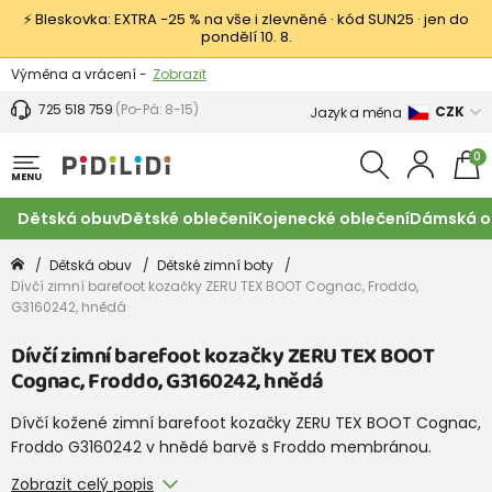
⚡ Bleskovka: EXTRA −25 % na vše i zlevněné · kód SUN25 · jen do
pondělí 10. 8.
Výměna a vrácení -
Zobrazit
Sleva 100 Kč na první nákup -
Podmínky
725 518 759
(Po-Pá: 8-15)
CZK
Jazyk a měna
0
MENU
Dětská obuv
Dětské oblečení
Kojenecké oblečení
Dámská o
Dětská obuv
Dětské zimní boty
Dívčí zimní barefoot kozačky ZERU TEX BOOT Cognac, Froddo,
G3160242, hnědá
Dívčí zimní barefoot kozačky ZERU TEX BOOT
Cognac, Froddo, G3160242, hnědá
Dívčí kožené zimní barefoot kozačky ZERU TEX BOOT Cognac,
Froddo G3160242 v hnědé barvě s Froddo membránou.
Zobrazit celý popis