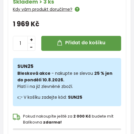
Skladem > 3 ks
Kdy vám produkt doručíme?
1 969 Kč
+
Přidat do košíku
-
SUN25
Blesková akce
- nakupte se slevou
25 % jen
do pondělí 10.8.2026.
Platí i na již zlevněné zboží.
👉 V košíku zadejte kód:
SUN25
Pokud nakoupíte ještě za
2 000 Kč
budete mít
Balíkovna
zdarma!