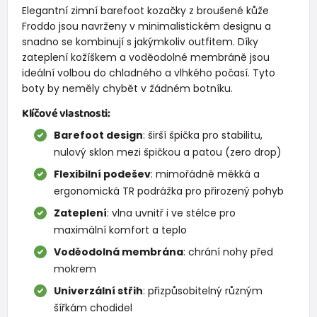
Elegantní zimní barefoot kozačky z broušené kůže
Froddo jsou navrženy v minimalistickém designu a
snadno se kombinují s jakýmkoliv outfitem. Díky
zateplení kožíškem a voděodolné membráně jsou
ideální volbou do chladného a vlhkého počasí. Tyto
boty by neměly chybět v žádném botníku.
Klíčové vlastnosti:
Barefoot design
: širší špička pro stabilitu,
nulový sklon mezi špičkou a patou (zero drop)
Flexibilní podešev
: mimořádně měkká a
ergonomická TR podrážka pro přirozený pohyb
Zateplení
: vlna uvnitř i ve stélce pro
maximální komfort a teplo
Voděodolná membrána
: chrání nohy před
mokrem
Univerzální střih
: přizpůsobitelný různým
šířkám chodidel