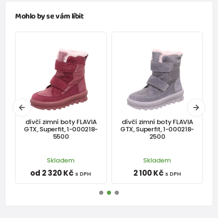
Mohlo by se vám líbit
m,
dívčí zimní boty FLAVIA
dívčí zimní boty FLAVIA
z
GTX, Superfit, 1-000218-
GTX, Superfit, 1-000218-
5500
2500
Skladem
Skladem
od 2 320 Kč
2 100 Kč
s DPH
s DPH