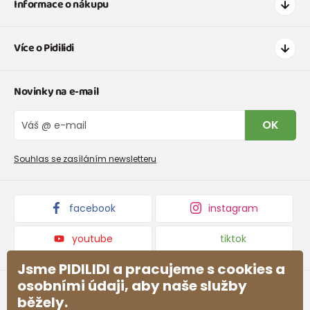
Informace o nákupu
Jak nakupovat
Více o Pidilidi
Doprava a platba
Tabulka velikostí oblečení
Kontakt
Novinky na e-mail
Tabulka velikostí obuvi
O nás
Vrácení zboží a reklamace
Blog
OK
Reklamační řád
Velkoobchod PiDiLiDi
Nevyzvednutá objednávka na dobírku
Affiliate program
Souhlas se zasíláním newsletteru
Podmínky akce a slevové kódy
Dárkové poukazy
Kolekce zboží
facebook
instagram
youtube
tiktok
Jsme PIDILIDI a pracujeme s cookies a
osobními údaji, aby naše služby
běžely.