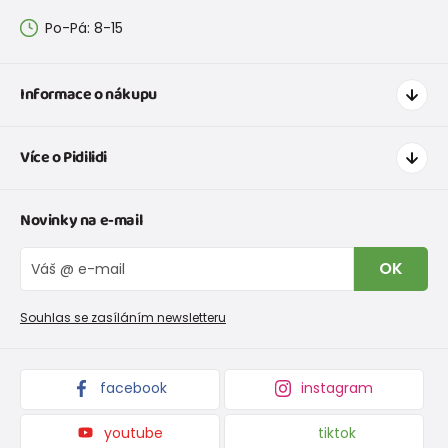
Po-Pá: 8-15
Informace o nákupu
Jak nakupovat
Více o Pidilidi
Doprava a platba
Tabulka velikostí oblečení
Kontakt
Novinky na e-mail
Tabulka velikostí obuvi
O nás
Vrácení zboží a reklamace
Blog
OK
Reklamační řád
Velkoobchod PiDiLiDi
Nevyzvednutá objednávka na dobírku
Affiliate program
Souhlas se zasíláním newsletteru
Podmínky akce a slevové kódy
Dárkové poukazy
Kolekce zboží
facebook
instagram
youtube
tiktok