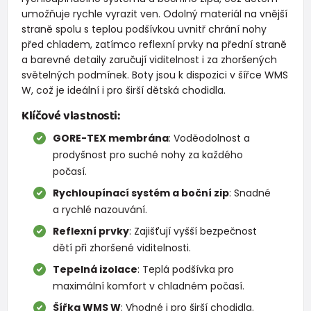
umožňuje rychle vyrazit ven. Odolný materiál na vnější
straně spolu s teplou podšívkou uvnitř chrání nohy
před chladem, zatímco reflexní prvky na přední straně
a barevné detaily zaručují viditelnost i za zhoršených
světelných podmínek. Boty jsou k dispozici v šířce WMS
W, což je ideální i pro širší dětská chodidla.
Klíčové vlastnosti:
GORE-TEX membrána
: Voděodolnost a
prodyšnost pro suché nohy za každého
počasí.
Rychloupínací systém a boční zip
: Snadné
a rychlé nazouvání.
Reflexní prvky
: Zajišťují vyšší bezpečnost
dětí při zhoršené viditelnosti.
Tepelná izolace
: Teplá podšívka pro
maximální komfort v chladném počasí.
Šířka WMS W
: Vhodné i pro širší chodidla.