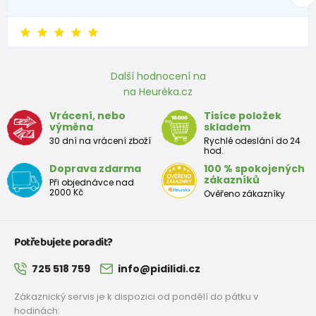
Rozměr
stélky v
170
176
183
189
195
201
207
213
2
mm
Další hodnocení na
Boty pro školáka (teenager)
na Heuréka.cz
Velikost
Vrácení, nebo
Tisíce položek
35
36
37
38
39
40
41
42
výměna
skladem
EU
30 dní na vrácení zboží
Rychlé odeslání do 24
hod.
Rozměr
Doprava zdarma
100 % spokojených
stélky v
225
231
237
243
249
255
261
267
zákazníků
Při objednávce nad
mm
2000 Kč
Ověřeno zákazníky
Potřebujete poradit?
725 518 759
info@pidilidi.cz
Zákaznický servis je k dispozici od pondělí do pátku v
hodinách: