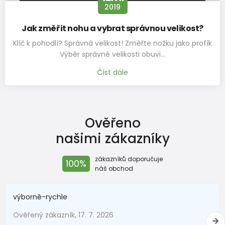
2019
tak důležitým faktorem správné a vhodné velikost
orientační Velikostní tabulka:
Jak změřit nohu a vybrat správnou velikost?
Klíč k pohodlí? Správná velikost! Změřte nožku jako profík
+-5mm
Výběr správné velikosti obuvi…
Botky pro první krůčky
Číst dále
Velikost
18
19
20
21
22
23
24
25
EU
Rozměr
Ověřeno
stélky v
120
126
133
139
145
151
157
163
našimi zákazníky
mm
zákazníků doporučuje
100%
náš obchod
Botky pro předškoláka
Velikost
výborně-rychle
26
27
28
29
30
31
32
33
EU
Ověřený zákazník, 17. 7. 2026