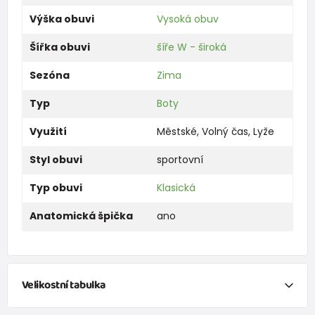
Výška obuvi
Vysoká obuv
Šířka obuvi
šíře W - široká
Sezóna
Zima
Typ
Boty
Využití
Městské
,
Volný čas
,
Lyže
Styl obuvi
sportovní
Typ obuvi
Klasická
Anatomická špička
ano
Velikostní tabulka
Chci vypočítat velikosti obuvi na základě
změření délky