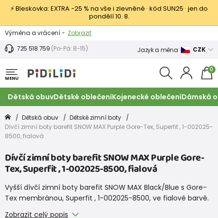
⚡ Bleskovka: EXTRA −25 % na vše i zlevněné · kód SUN25 · jen do
pondělí 10. 8.
Výměna a vrácení -
Zobrazit
Sleva 100 Kč na první nákup -
Podmínky
725 518 759
(Po-Pá: 8-15)
CZK
Jazyk a měna
0
MENU
Dětská obuv
Dětské oblečení
Kojenecké oblečení
Dámská o
Dětská obuv
Dětské zimní boty
Dívčí zimní boty barefit SNOW MAX Purple Gore-Tex, Superfit , 1-002025-
8500, fialová
Dívčí zimní boty barefit SNOW MAX Purple Gore-
Tex, Superfit , 1-002025-8500, fialová
Vyšší dívčí zimní boty barefit SNOW MAX Black/Blue s Gore-
Tex membránou, Superfit , 1-002025-8500, ve fialové barvě.
Zobrazit celý popis