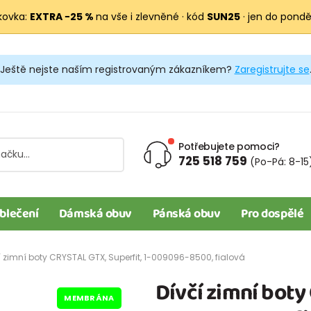
kovka:
EXTRA −25 %
na vše i zlevněné · kód
SUN25
· jen do pondělí
Ještě nejste naším registrovaným zákazníkem?
Zaregistrujte se
Potřebujete pomoci?
725 518 759
(Po-Pá: 8-15
blečení
Dámská obuv
Pánská obuv
Pro dospělé
í zimní boty CRYSTAL GTX, Superfit, 1-009096-8500, fialová
Dívčí zimní boty
MEMBRÁNA