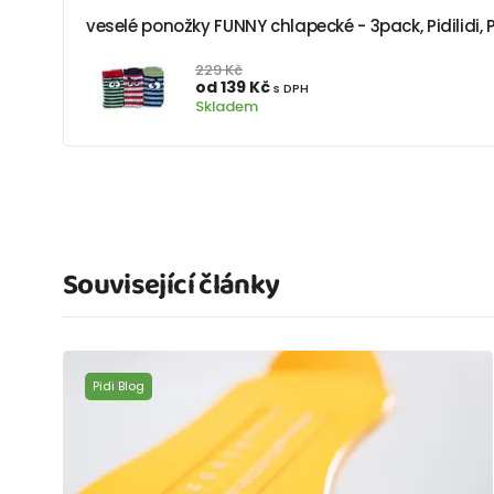
veselé ponožky FUNNY chlapecké - 3pack, Pidilidi, 
229 Kč
od 139 Kč
s DPH
Skladem
Související články
Pidi Blog