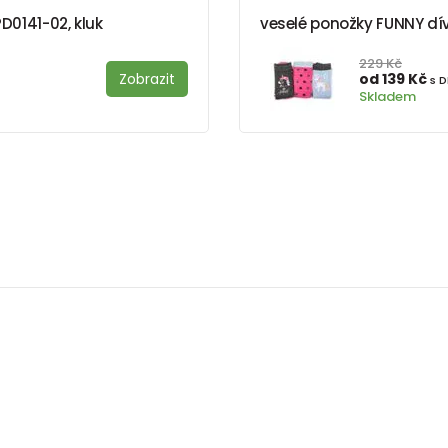
PD0141-02, kluk
veselé ponožky FUNNY dívčí
229 Kč
Zobrazit
od 139 Kč
s 
Skladem