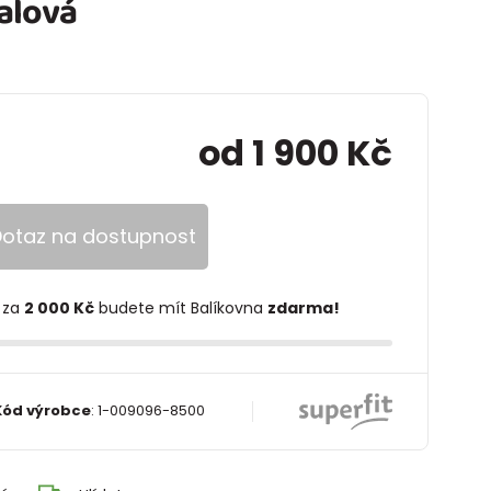
alová
od 1 900 Kč
otaz na dostupnost
 za
2 000 Kč
budete mít Balíkovna
zdarma!
Kód výrobce
:
1-009096-8500