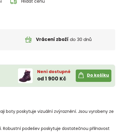
í
Hlídat cenu
Vrácení zboží
do 30 dnů
Není dostupné
Do košíku
od 1 900 Kč
raji boty poskytuje vizuální zvýraznění. Jsou vyrobeny ze
. Robustní podešev poskytuje dostatečnou přilnavost