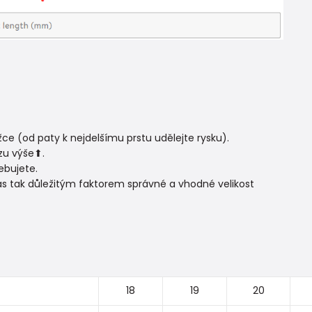
e (od paty k nejdelšímu prstu udělejte rysku).
zu výše⬆.
ebujete.
ás tak důležitým faktorem správné a vhodné velikost
18
19
20