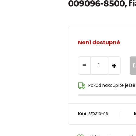
009096-8500, fi
Není dostupné
-
+
D
Pokud nakoupíte ještě
Kód
:
SF0313-06