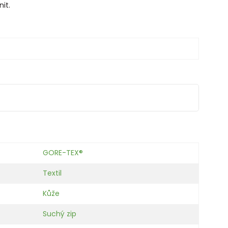
it.
GORE-TEX®
Textil
Kůže
Suchý zip