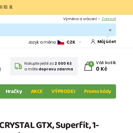
 10. 8.
Výměna a vrácení -
Zobrazit
Sleva 100 Kč na první nákup -
Podmínky
.
Můj účet
Jazyk a měna
CZK
Váš košík
Nakupte ještě za
2 000 Kč
0
0 Kč
)
a máte
dopravu zdarma
Hračky
AKCE
VÝPRODEJ
Promo kódy
 CRYSTAL GTX, Superfit, 1-