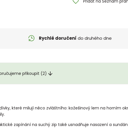
Přidat na Seznam přán
Rychlé doručení
do druhého dne
ručujeme přikoupit (2)
 dívky, které milují něco zvláštního: kožešinový lem na horním ok
ly.
tické zapínání na suchý zip také usnadňuje nasazení a sundání