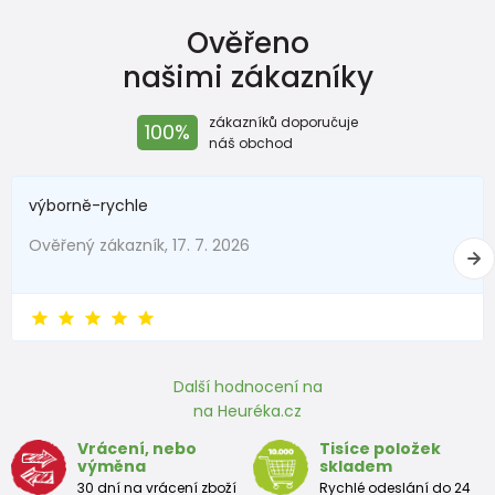
Rozměr
Ověřeno
stélky v
120
126
133
139
145
151
157
163
našimi zákazníky
mm
zákazníků doporučuje
100%
náš obchod
Botky pro předškoláka
Velikost
výborně-rychle
26
27
28
29
30
31
32
33
EU
Ověřený zákazník, 17. 7. 2026
Rozměr
stélky v
170
176
183
189
195
201
207
213
2
mm
Další hodnocení na
Boty pro školáka (teenager)
na Heuréka.cz
Velikost
Vrácení, nebo
Tisíce položek
35
36
37
38
39
40
41
42
výměna
skladem
EU
30 dní na vrácení zboží
Rychlé odeslání do 24