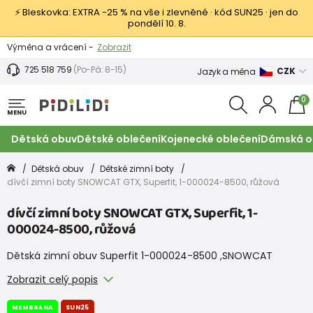
⚡ Bleskovka: EXTRA −25 % na vše i zlevněné · kód SUN25 · jen do
pondělí 10. 8.
Výměna a vrácení -
Zobrazit
Sleva 100 Kč na první nákup -
Podmínky
725 518 759
(Po-Pá: 8-15)
CZK
Jazyk a měna
0
MENU
Dětská obuv
Dětské oblečení
Kojenecké oblečení
Dámská o
Dětská obuv
Dětské zimní boty
dívčí zimní boty SNOWCAT GTX, Superfit, 1-000024-8500, růžová
dívčí zimní boty SNOWCAT GTX, Superfit, 1-
000024-8500, růžová
Dětská zimní obuv Superfit 1-000024-8500 ,SNOWCAT
Zobrazit celý popis
MEMBRÁNA
SUN25