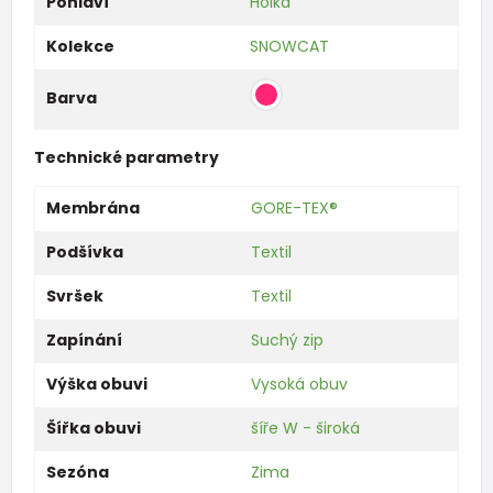
Pohlaví
Holka
Kolekce
SNOWCAT
Barva
Technické parametry
Membrána
GORE-TEX®
Podšívka
Textil
Svršek
Textil
Zapínání
Suchý zip
Výška obuvi
Vysoká obuv
Šířka obuvi
šíře W - široká
Sezóna
Zima