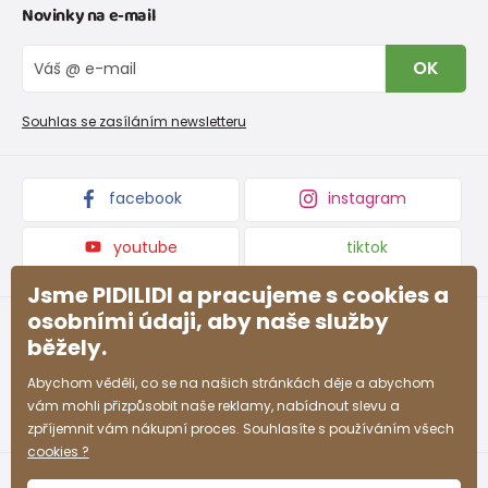
Novinky na e-mail
Tabulka velikostí obuvi
O nás
Vrácení zboží a reklamace
Blog
OK
Reklamační řád
Velkoobchod PiDiLiDi
Nevyzvednutá objednávka na dobírku
Affiliate program
Souhlas se zasíláním newsletteru
Podmínky akce a slevové kódy
Dárkové poukazy
Kolekce zboží
facebook
instagram
youtube
tiktok
Jsme PIDILIDI a pracujeme s cookies a
osobními údaji, aby naše služby
běžely.
Abychom věděli, co se na našich stránkách děje a abychom
vám mohli přizpůsobit naše reklamy, nabídnout slevu a
zpříjemnit vám nákupní proces. Souhlasíte s používáním všech
cookies ?