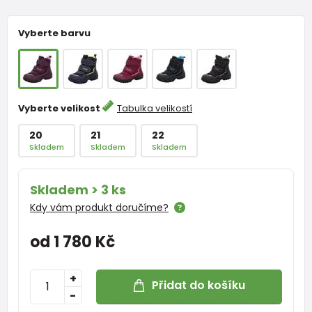
Vyberte barvu
Vyberte velikost
Tabulka velikostí
20
21
22
Skladem
Skladem
Skladem
Skladem > 3 ks
Kdy vám produkt doručíme?
od 1 780 Kč
+
Přidat do košíku
-