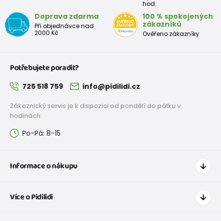
hod.
Rozměr
Doprava zdarma
100 % spokojených
stélky v
225
231
237
243
249
255
261
267
zákazníků
Při objednávce nad
mm
2000 Kč
Ověřeno zákazníky
Potřebujete poradit?
725 518 759
info@pidilidi.cz
Zákaznický servis je k dispozici od pondělí do pátku v
hodinách:
Po-Pá: 8-15
Informace o nákupu
Jak nakupovat
Více o Pidilidi
Doprava a platba
Tabulka velikostí oblečení
Kontakt