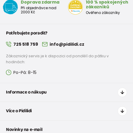
Doprava zdarma
100 % spokojených
zákazníků
Při objednávce nad
2000 Kč
Ověřeno zákazníky
Potřebujete poradit?
725 518 759
info@pidilidi.cz
Zákaznický servis je k dispozici od pondělí do pátku v
hodinách:
Po-Pá: 8-15
Informace o nákupu
Jak nakupovat
Více o Pidilidi
Doprava a platba
Tabulka velikostí oblečení
Kontakt
Novinky na e-mail
Tabulka velikostí obuvi
O nás