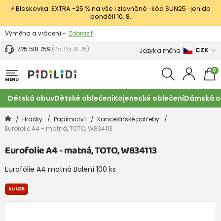
⚡ Bleskovka: EXTRA −25 % na vše i zlevněné · kód SUN25 · jen do
pondělí 10. 8.
Výměna a vrácení -
Zobrazit
Sleva 100 Kč na první nákup -
Podmínky
725 518 759
(Po-Pá: 8-15)
CZK
Jazyk a měna
0
MENU
Dětská obuv
Dětské oblečení
Kojenecké oblečení
Dámská o
Hračky
Papírnictví
Kancelářské potřeby
Eurofolie A4 - matná, TOTO, W834113
Eurofolie A4 - matná, TOTO, W834113
Eurofólie A4 matná Balení 100 ks
SUN25