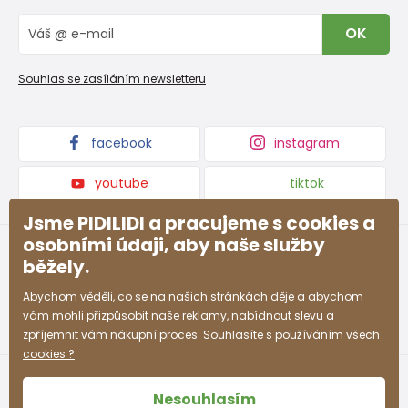
Vrácení zboží a reklamace
Blog
OK
Reklamační řád
Velkoobchod PiDiLiDi
Nevyzvednutá objednávka na dobírku
Affiliate program
Souhlas se zasíláním newsletteru
Podmínky akce a slevové kódy
Dárkové poukazy
Kolekce zboží
facebook
instagram
youtube
tiktok
Jsme PIDILIDI a pracujeme s cookies a
osobními údaji, aby naše služby
běžely.
Abychom věděli, co se na našich stránkách děje a abychom
vám mohli přizpůsobit naše reklamy, nabídnout slevu a
zpříjemnit vám nákupní proces. Souhlasíte s používáním všech
cookies ?
Nesouhlasím