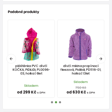
Podobné produkty
pláštěnka PVC dívčí
dívčí mikina propínací
KOČKA, PiDiLiDi, PL0096-
fleezová, Pidilidi, PD1116-01,
03, holka | 6let
holka | 13let
Skladem
Skladem
750 Kč
od 299 Kč
od 630 Kč
s DPH
s DPH