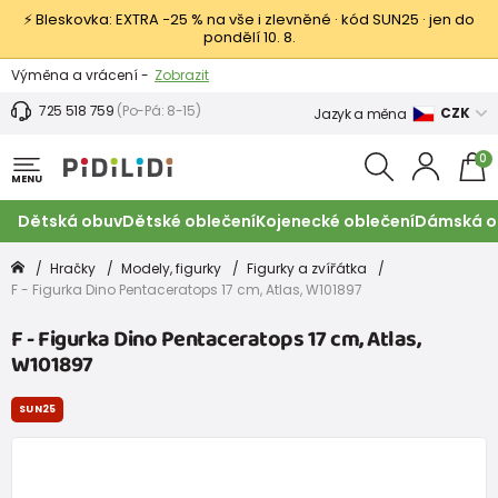
⚡ Bleskovka: EXTRA −25 % na vše i zlevněné · kód SUN25 · jen do
pondělí 10. 8.
Výměna a vrácení -
Zobrazit
Sleva 100 Kč na první nákup -
Podmínky
725 518 759
(Po-Pá: 8-15)
CZK
Jazyk a měna
0
MENU
Dětská obuv
Dětské oblečení
Kojenecké oblečení
Dámská o
Hračky
Modely, figurky
Figurky a zvířátka
F - Figurka Dino Pentaceratops 17 cm, Atlas, W101897
F - Figurka Dino Pentaceratops 17 cm, Atlas,
W101897
SUN25