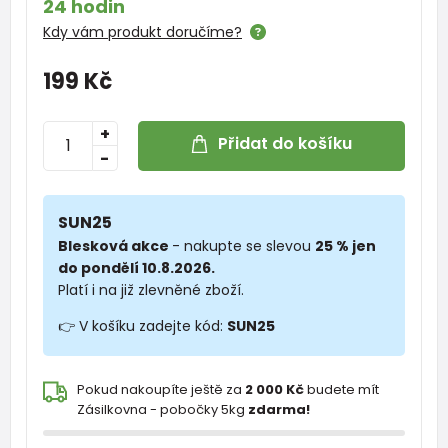
24 hodin
Kdy vám produkt doručíme?
199 Kč
+
Přidat do košíku
-
SUN25
Blesková akce
- nakupte se slevou
25 % jen
do pondělí 10.8.2026.
Platí i na již zlevněné zboží.
👉 V košíku zadejte kód:
SUN25
Pokud nakoupíte ještě za
2 000 Kč
budete mít
Zásilkovna - pobočky 5kg
zdarma!