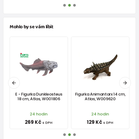
Mohlo by se vám líbit
16
E - Figurka Dunkleosteus
Figurka Animantarx 14 cm,
18 cm, Atlas, W001806
Atlas, W009620
24 hodin
24 hodin
269 Kč
129 Kč
s DPH
s DPH