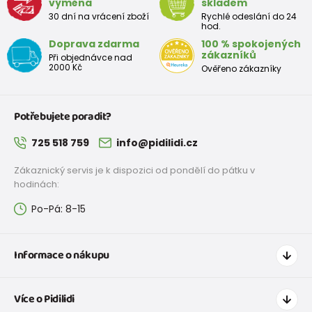
výměna
skladem
30 dní na vrácení zboží
Rychlé odeslání do 24
hod.
Doprava zdarma
100 % spokojených
zákazníků
Při objednávce nad
2000 Kč
Ověřeno zákazníky
Potřebujete poradit?
725 518 759
info@pidilidi.cz
Zákaznický servis je k dispozici od pondělí do pátku v
hodinách:
Po-Pá: 8-15
Informace o nákupu
Jak nakupovat
Více o Pidilidi
Doprava a platba