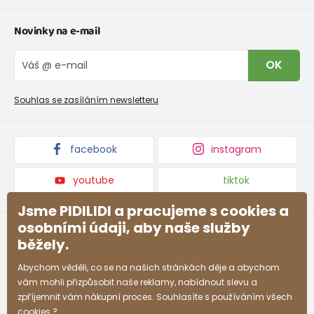
Tabulka velikostí oblečení
Kontakt
Novinky na e-mail
Tabulka velikostí obuvi
O nás
Vrácení zboží a reklamace
Blog
OK
Reklamační řád
Velkoobchod PiDiLiDi
Nevyzvednutá objednávka na dobírku
Affiliate program
Souhlas se zasíláním newsletteru
Podmínky akce a slevové kódy
Dárkové poukazy
Kolekce zboží
facebook
instagram
youtube
tiktok
Jsme PIDILIDI a pracujeme s cookies a
osobními údaji, aby naše služby
běžely.
Abychom věděli, co se na našich stránkách děje a abychom
vám mohli přizpůsobit naše reklamy, nabídnout slevu a
zpříjemnit vám nákupní proces. Souhlasíte s používáním všech
cookies ?