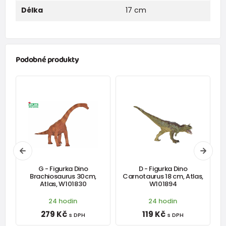
Délka
17 cm
Podobné produkty
G - Figurka Dino
D - Figurka Dino
,
Brachiosaurus 30cm,
Carnotaurus 18 cm, Atlas,
A
Atlas, W101830
W101894
24 hodin
24 hodin
279 Kč
119 Kč
s DPH
s DPH