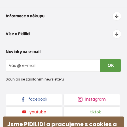
Informace o nákupu
Jak nakupovat
Více o Pidilidi
Doprava a platba
Tabulka velikostí oblečení
Kontakt
Novinky na e-mail
Tabulka velikostí obuvi
O nás
Vrácení zboží a reklamace
Blog
OK
Reklamační řád
Velkoobchod PiDiLiDi
Nevyzvednutá objednávka na dobírku
Affiliate program
Souhlas se zasíláním newsletteru
Podmínky akce a slevové kódy
Dárkové poukazy
Kolekce zboží
facebook
instagram
youtube
tiktok
Jsme PIDILIDI a pracujeme s cookies a