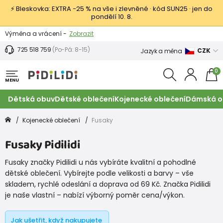
⚡ Bleskovka: EXTRA −25 % na vše i zlevněné · kód SUN25 · jen do
pondělí 10. 8.
Výměna a vrácení -
Zobrazit
Sleva 100 Kč na první nákup -
Podmínky
725 518 759
(Po-Pá: 8-15)
CZK
Jazyk a měna
0
MENU
Dětská obuv
Dětské oblečení
Kojenecké oblečení
Dámská o
Kojenecké oblečení
Fusaky
Fusaky Pidilidi
Fusaky značky Pidilidi u nás vybíráte kvalitní a pohodlné
dětské oblečení. Vybírejte podle velikosti a barvy – vše
skladem, rychlé odeslání a doprava od 69 Kč. Značka Pidilidi
je naše vlastní – nabízí výborný poměr cena/výkon.
Jak ušetřit, když nakupujete