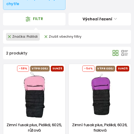
chytře
FILTR
Výchozí řazení
Značka: Pidilidi
Zrušit všechny filtry
2 produkty
-58%
VÝPRODEJ
SUN25
-54%
VÝPRODEJ
SUN25
Zimní fusak plus, Pidilidi, 6025,
Zimní fusak plus, Pidilidi, 6026,
růžová
fialová