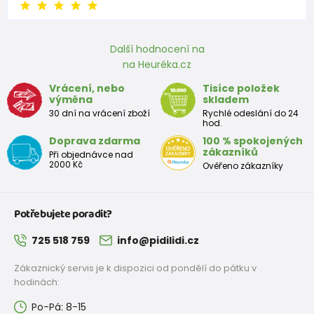
Další hodnocení na
na Heuréka.cz
Vrácení, nebo
Tisíce položek
výměna
skladem
30 dní na vrácení zboží
Rychlé odeslání do 24
hod.
Doprava zdarma
100 % spokojených
zákazníků
Při objednávce nad
2000 Kč
Ověřeno zákazníky
Potřebujete poradit?
725 518 759
info@pidilidi.cz
Zákaznický servis je k dispozici od pondělí do pátku v
hodinách:
Po-Pá: 8-15