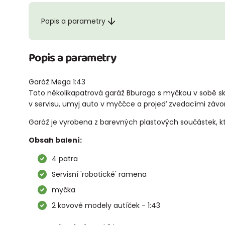
Popis a parametry
Popis a parametry
Garáž Mega 1:43
Tato několikapatrová garáž Bburago s myčkou v sobě skr
v servisu, umyj auto v myččce a projeď zvedacími závo
Garáž je vyrobena z barevných plastových součástek, které
Obsah balení:
4 patra
Servisní 'robotické' ramena
myčka
2 kovové modely autíček - 1:43