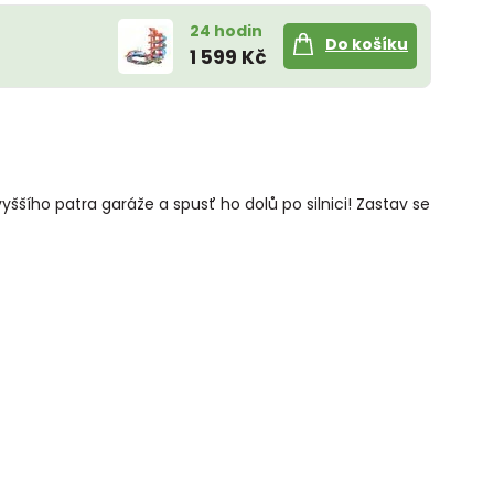
24 hodin
Do košíku
1 599 Kč
ího patra garáže a spusť ho dolů po silnici! Zastav se