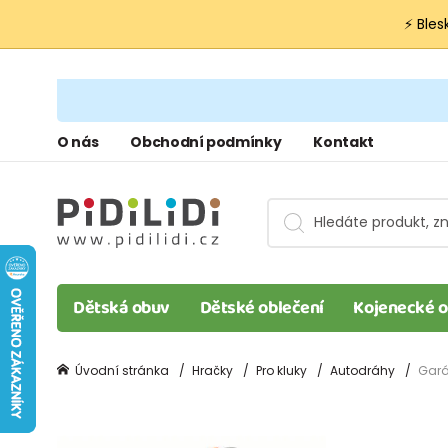
⚡ Bles
O nás
Obchodní podmínky
Kontakt
Dětská obuv
Dětské oblečení
Kojenecké o
Úvodní stránka
Hračky
Pro kluky
Autodráhy
Gará