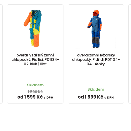
overal lyžařský zimní
overal zimní lyžařský
chlapecký, Pidilidi, PD1134-
chlapecký, Pidilidi, PD1104-
02, kluk | 6let
04 | 4roky
Skladem
Skladem
1 599 Kč
od 1 599 Kč
od 1 599 Kč
s DPH
s DPH