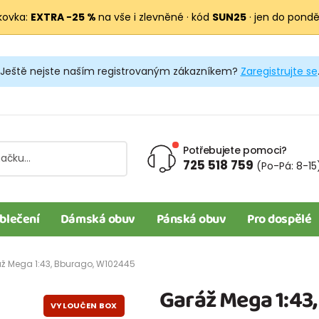
kovka:
EXTRA −25 %
na vše i zlevněné · kód
SUN25
· jen do pondělí
Ještě nejste naším registrovaným zákazníkem?
Zaregistrujte se
Potřebujete pomoci?
725 518 759
(Po-Pá: 8-15
blečení
Dámská obuv
Pánská obuv
Pro dospělé
ž Mega 1:43, Bburago, W102445
Garáž Mega 1:43
VYLOUČEN BOX