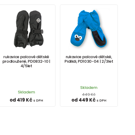
rukavice palcové dětské
rukavice palcové dětské,
prodloužené, PD0832-10 |
Pidilidi, PD1030-04 | 2/3let
4/5let
Skladem
Skladem
449 Kč
od 419 Kč
od 449 Kč
s DPH
s DPH