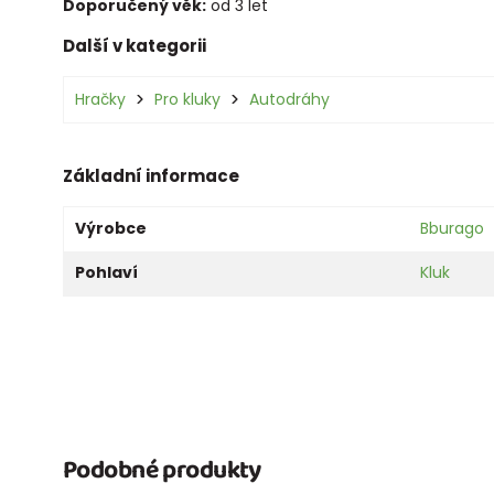
Doporučený věk:
od 3 let
Další v kategorii
Hračky
Pro kluky
Autodráhy
Základní informace
Výrobce
Bburago
Pohlaví
Kluk
Podobné produkty