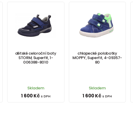
dětské celoroční boty
chlapecké polobotky
STORM, Superfit, 1-
MOPPY, Superfit, 4-09357-
006388-8010
80
Skladem
Skladem
1 600 Kč
1 600 Kč
s DPH
s DPH