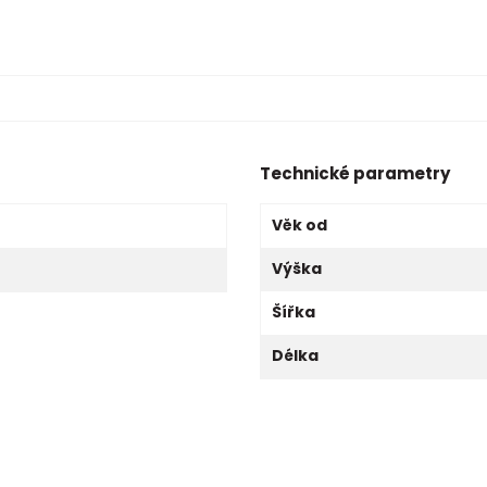
Technické parametry
Věk od
Výška
Šířka
Délka