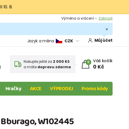
 10. 8.
Výměna a vrácení -
Zobrazit
Sleva 100 Kč na první nákup -
Podmínky
.
Můj účet
Jazyk a měna
CZK
Váš košík
Nakupte ještě za
2 000 Kč
0
0 Kč
)
a máte
dopravu zdarma
Hračky
AKCE
VÝPRODEJ
Promo kódy
, Bburago, W102445