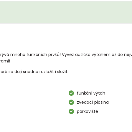
ývá mnoho funkčních prvků! Vyvez autíčko výtahem až do nejvyšš
rami!
 se dají snadno rozložit i složit.
funkční výtah
zvedací plošina
parkoviště