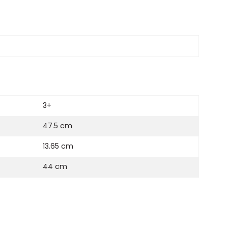
3+
47.5 cm
13.65 cm
44 cm