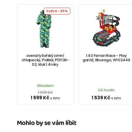
SLEVA
-20%
overal lyžařský zimní
1:43 Ferrari Race - Play
chlapecký, Pidilidi, PD1136-
garáž, Bburago, W102446
02, kluk | 4roky
Skladem
24 hodin
1 599 Kč
1 599 Kč
1 539 Kč
s DPH
s DPH
Mohlo by se vám líbit