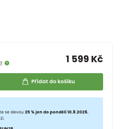
1 599 Kč
e?
Přidat do košíku
te se slevou
25 % jen do pondělí 10.8.2026.
ží.
SUN25