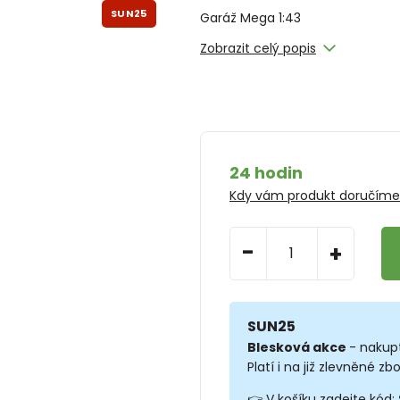
SUN25
Garáž Mega 1:43
Zobrazit celý popis
24 hodin
Kdy vám produkt doručím
-
+
SUN25
Blesková akce
- nakup
Platí i na již zlevněné zbo
👉 V košíku zadejte kód: