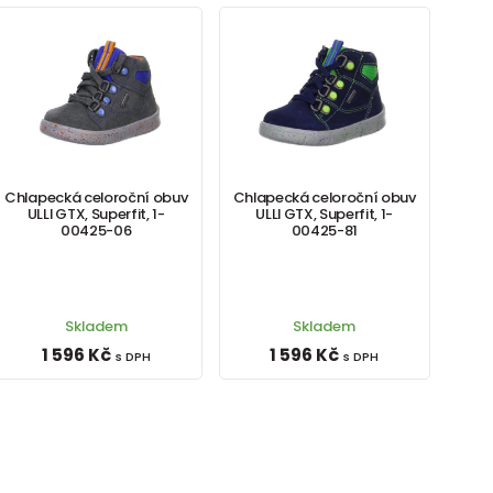
Chlapecká celoroční obuv
Chlapecká celoroční obuv
ULLI GTX, Superfit, 1-
ULLI GTX, Superfit, 1-
00425-06
00425-81
Skladem
Skladem
1 596 Kč
1 596 Kč
s DPH
s DPH