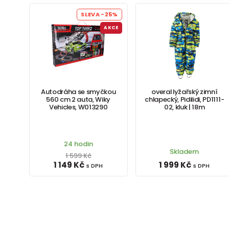
SLEVA
-25%
AKCE
Autodráha se smyčkou
overal lyžařský zimní
560 cm 2 auta, Wiky
chlapecký, Pidilidi, PD1111-
Vehicles, W013290
02, kluk | 18m
24 hodin
Skladem
1 599 Kč
1 149 Kč
1 999 Kč
s DPH
s DPH