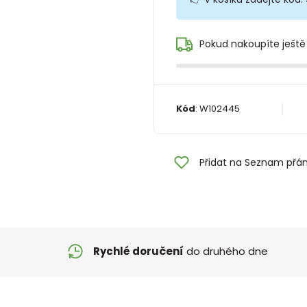
Pokud nakoupíte ještě
Kód
:
W102445
Přidat na Seznam přán
Rychlé doručení
do druhého dne