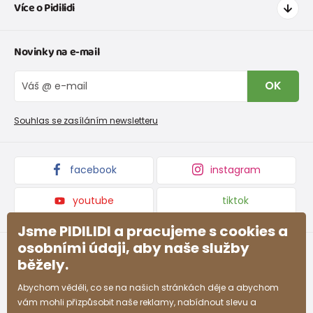
Více o Pidilidi
Doprava a platba
Tabulka velikostí oblečení
Kontakt
Novinky na e-mail
Tabulka velikostí obuvi
O nás
Vrácení zboží a reklamace
Blog
OK
Reklamační řád
Velkoobchod PiDiLiDi
Nevyzvednutá objednávka na dobírku
Affiliate program
Souhlas se zasíláním newsletteru
Podmínky akce a slevové kódy
Dárkové poukazy
Kolekce zboží
facebook
instagram
youtube
tiktok
Jsme PIDILIDI a pracujeme s cookies a
osobními údaji, aby naše služby
běžely.
Abychom věděli, co se na našich stránkách děje a abychom
vám mohli přizpůsobit naše reklamy, nabídnout slevu a