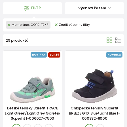
FILTR
Výchozí řazení
Membrána: GORE-TEX®
Zrušit všechny filtry
29 produktů
NOVINKA
SUN25
NOVINKA
Dětské tenisky Barefit TRACE
Chlapecké tenisky Superfit
Light Green/Light Grey Goretex
BREEZE GTX Blue/Light Blue 1-
Superfit 1-006027-7500
000382-8000