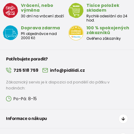
Vrácení, nebo
Tisíce položek
výměna
skladem
30 dní na vrácení zboží
Rychlé odeslání do 24
hod.
Doprava zdarma
100 % spokojených
zákazníků
Při objednávce nad
2000 Kč
Ověřeno zákazníky
Potřebujete poradit?
725 518 759
info@pidilidi.cz
Zákaznický servis je k dispozici od pondělí do pátku v
hodinách:
Po-Pá: 8-15
Informace o nákupu
Jak nakupovat