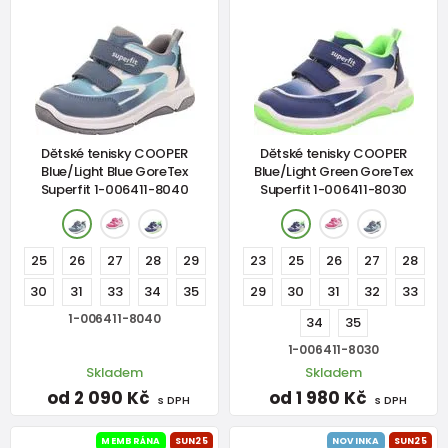
Dětské tenisky COOPER
Dětské tenisky COOPER
Blue/Light Blue GoreTex
Blue/Light Green GoreTex
Superfit 1-006411-8040
Superfit 1-006411-8030
25
26
27
28
29
23
25
26
27
28
30
31
33
34
35
29
30
31
32
33
1-006411-8040
34
35
1-006411-8030
Skladem
Skladem
od 2 090 Kč
od 1 980 Kč
s DPH
s DPH
MEMBRÁNA
SUN25
NOVINKA
SUN25