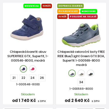
MEMBRÁNA
SUN25
DOPRAVA ZDARMA
POSLEDNÍ KUSY
MEMBRÁNA
SUN25
POSLEDNÍ NA SKLADĚ
Chlapecká barefit obuv
Chlapecké celoroční boty FREE
SUPERFREE GTX, Superfit, 1-
RIDE Blue/Light Green GTX BOA,
000546-8000, modrá
Superfit 1-000569-8000
modrá
21
22
24
26
34
1-000546-8000
1-000569-8000
Skladem
Skladem
od 1 740 Kč
od 2 640 Kč
s DPH
s DPH