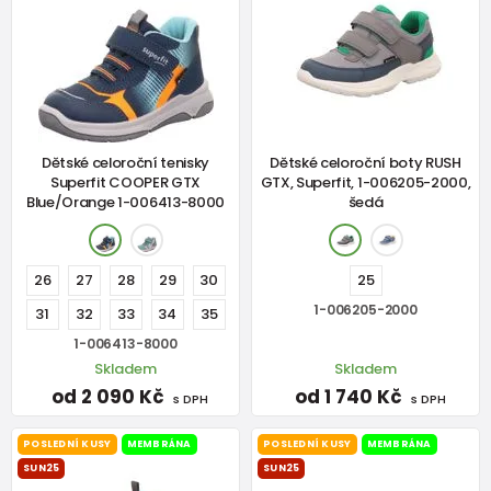
Dětské celoroční tenisky
Dětské celoroční boty RUSH
Superfit COOPER GTX
GTX, Superfit, 1-006205-2000,
Blue/Orange 1-006413-8000
šedá
26
27
28
29
30
25
1-006205-2000
31
32
33
34
35
1-006413-8000
Skladem
Skladem
od 2 090 Kč
od 1 740 Kč
s DPH
s DPH
POSLEDNÍ KUSY
MEMBRÁNA
POSLEDNÍ KUSY
MEMBRÁNA
SUN25
SUN25