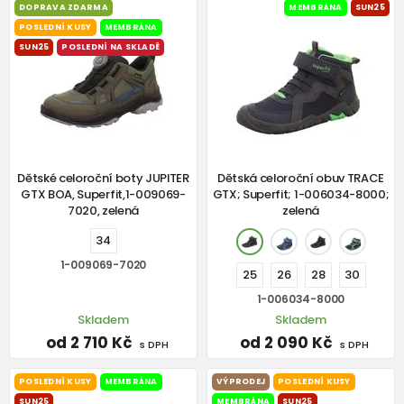
DOPRAVA ZDARMA
MEMBRÁNA
SUN25
POSLEDNÍ KUSY
MEMBRÁNA
SUN25
POSLEDNÍ NA SKLADĚ
Dětské celoroční boty JUPITER
Dětská celoroční obuv TRACE
GTX BOA, Superfit,1-009069-
GTX; Superfit; 1-006034-8000;
7020, zelená
zelená
34
1-009069-7020
25
26
28
30
1-006034-8000
Skladem
Skladem
od 2 710 Kč
od 2 090 Kč
s DPH
s DPH
POSLEDNÍ KUSY
MEMBRÁNA
VÝPRODEJ
POSLEDNÍ KUSY
SUN25
MEMBRÁNA
SUN25