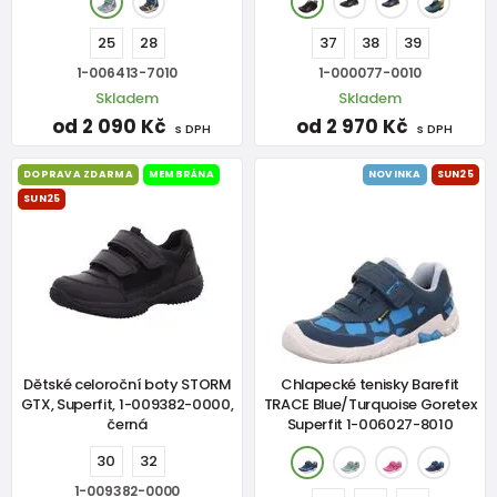
25
28
37
38
39
1-006413-7010
1-000077-0010
Skladem
Skladem
od 2 090 Kč
od 2 970 Kč
s DPH
s DPH
DOPRAVA ZDARMA
MEMBRÁNA
NOVINKA
SUN25
SUN25
Dětské celoroční boty STORM
Chlapecké tenisky Barefit
GTX, Superfit, 1-009382-0000,
TRACE Blue/Turquoise Goretex
černá
Superfit 1-006027-8010
30
32
1-009382-0000