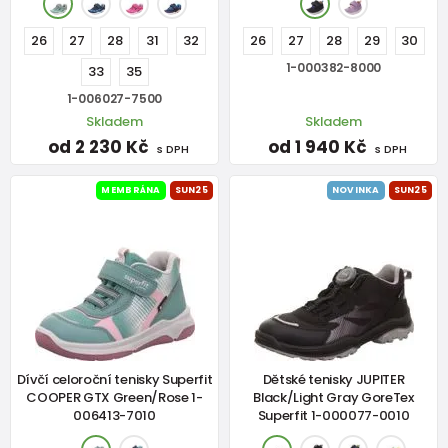
26
27
28
31
32
26
27
28
29
30
1-000382-8000
33
35
1-006027-7500
Skladem
Skladem
od 2 230 Kč
od 1 940 Kč
s DPH
s DPH
MEMBRÁNA
SUN25
NOVINKA
SUN25
Dívčí celoroční tenisky Superfit
Dětské tenisky JUPITER
COOPER GTX Green/Rose 1-
Black/Light Gray GoreTex
006413-7010
Superfit 1-000077-0010