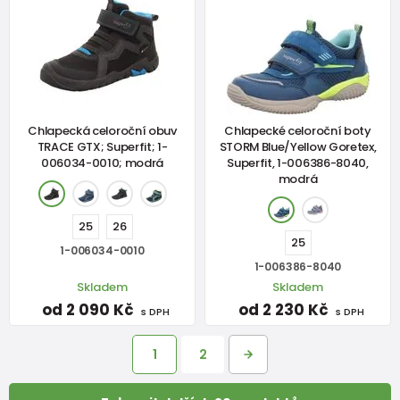
Chlapecká celoroční obuv
Chlapecké celoroční boty
TRACE GTX; Superfit; 1-
STORM Blue/Yellow Goretex,
006034-0010; modrá
Superfit, 1-006386-8040,
modrá
25
26
25
1-006034-0010
1-006386-8040
Skladem
Skladem
od 2 090 Kč
od 2 230 Kč
s DPH
s DPH
1
2