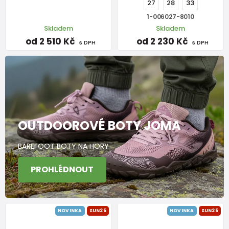
27
28
33
1-006027-8010
Skladem
Skladem
od 2 510 Kč
od 2 230 Kč
s DPH
s DPH
OUTDOOROVÉ BOTY JOMA
BAREFOOT BOTY NA HORY
PROHLÉDNOUT
NOVINKA
SUN25
NOVINKA
SUN25