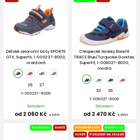
Dětské celoroční boty SPORT5
Chlapecké tenisky Barefit
GTX, Superfit, 1-000237-8000,
TRACE Blue/Turquoise Goretex,
oranžová
Superfit, 1-006027-8000,
modrá
25
27
32
35
1-000237-8000
1-006027-8000
Skladem
Skladem
od 2 060 Kč
od 2 470 Kč
s DPH
s DPH
MEMBRÁNA
SUN25
POSLEDNÍ KUSY
MEMBRÁNA
SUN25
POSLEDNÍ NA SKLADĚ