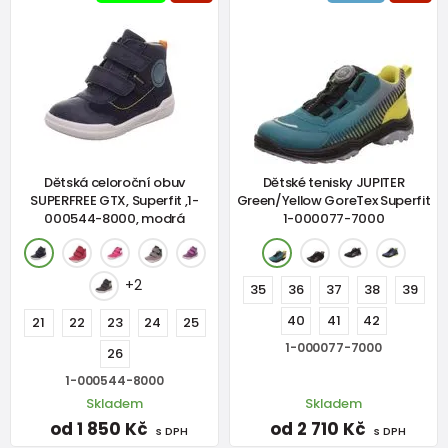
Dětská celoroční obuv
Dětské tenisky JUPITER
SUPERFREE GTX, Superfit ,1-
Green/Yellow GoreTex Superfit
000544-8000, modrá
1-000077-7000
+2
35
36
37
38
39
40
41
42
21
22
23
24
25
1-000077-7000
26
1-000544-8000
Skladem
Skladem
od 1 850 Kč
od 2 710 Kč
s DPH
s DPH