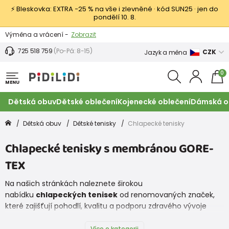
⚡ Bleskovka: EXTRA −25 % na vše i zlevněné · kód SUN25 · jen do
pondělí 10. 8.
Výměna a vrácení -
Zobrazit
Sleva 100 Kč na první nákup -
Podmínky
725 518 759
(Po-Pá: 8-15)
CZK
Jazyk a měna
0
MENU
Dětská obuv
Dětské oblečení
Kojenecké oblečení
Dámská o
Dětská obuv
Dětské tenisky
Chlapecké tenisky
Chlapecké tenisky s membránou GORE-
TEX
Na našich stránkách naleznete širokou
nabídku
chlapeckých tenisek
od renomovaných značek,
které zajišťují pohodlí, kvalitu a podporu zdravého vývoje
dětských nohou.
Více o kategorii