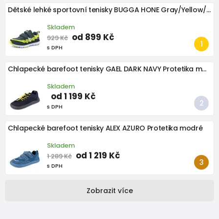
Dětské lehké sportovní tenisky BUGGA HONE Gray/Yellow/Black
Skladem
od 899 Kč
929 Kč
s DPH
Chlapecké barefoot tenisky GAEL DARK NAVY Protetika modré
Skladem
od 1 199 Kč
s DPH
Chlapecké barefoot tenisky ALEX AZURO Protetika modré
Skladem
od 1 219 Kč
1 289 Kč
s DPH
Zobrazit více