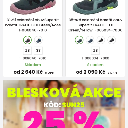
Dívčí celoroční obuv Superfit
Dětská celoroční barefit obuv
barefit TRACE GTX Green/Rose
Superfit TRACE GTX
1-006040-7010
Green/Yellow 1-006034-7000
28
33
28
1-006040-7010
1-006034-7000
Skladem
Skladem
od 2 640 Kč
od 2 090 Kč
s DPH
s DPH