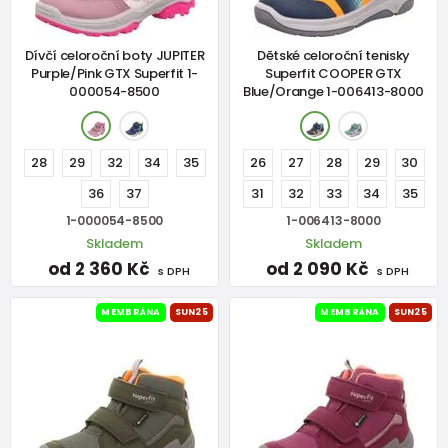
Dívčí celoroční boty JUPITER
Dětské celoroční tenisky
Purple/Pink GTX Superfit 1-
Superfit COOPER GTX
000054-8500
Blue/Orange 1-006413-8000
28
29
32
34
35
26
27
28
29
30
36
37
31
32
33
34
35
1-000054-8500
1-006413-8000
Skladem
Skladem
od 2 360 Kč
od 2 090 Kč
s DPH
s DPH
MEMBRÁNA
SUN25
MEMBRÁNA
SUN25