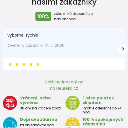
našimi zákazníky
zákazníků doporučuje
100%
náš obchod
výborně-rychle
Ověřený zákazník, 17. 7. 2026
Další hodnocení na
na Heuréka.cz
Vrácení, nebo
Tisíce položek
výměna
skladem
30 dní na vrácení zboží
Rychlé odeslání do 24
hod.
Doprava zdarma
100 % spokojených
zákazníků
Při objednávce nad