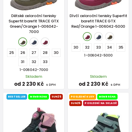
Dětské celoroční tenisky
Dívčí celoroční tenisky Superfit
Superfit barefit TRACE GTX
barefit TRACE GTX
Green/Orange 1-006042-
Red/Orange 1-006042-5000
7000
30
32
33
34
35
25
26
27
28
30
1-006042-5000
31
32
33
1-006042-7000
Skladem
Skladem
od 2 230 Kč
od 2 230 Kč
s DPH
s DPH
BESTSELLER
MEMBRÁNA
SUN25
POSLEDNÍ KUSY
MEMBRÁNA
SUN25
POSLEDNÍ NA SKLADĚ