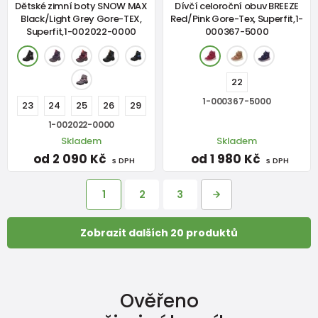
Dětské zimní boty SNOW MAX
Dívčí celoroční obuv BREEZE
Black/Light Grey Gore-TEX,
Red/Pink Gore-Tex, Superfit,1-
Superfit,1-002022-0000
000367-5000
22
1-000367-5000
23
24
25
26
29
1-002022-0000
Skladem
Skladem
od 2 090 Kč
od 1 980 Kč
s DPH
s DPH
1
2
3
Zobrazit dalších 20 produktů
Ověřeno