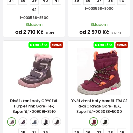
34
36
39
40
41
35
36
37
38
40
1-000568-8000
42
1-000568-8500
Skladem
Skladem
od 2 710 Kč
od 2 970 Kč
s DPH
s DPH
MEMBRÁNA
SUN25
MEMBRÁNA
SUN25
Dívčí zimní boty CRYSTAL
Dívčí zimní boty barefit TRACE
Purple/Pink Gore-Tex,
Red/Orange Gore-TEX,
Superfit,1-009091-8510
Superfit,1-006038-5000
25
31
35
25
26
27
28
29