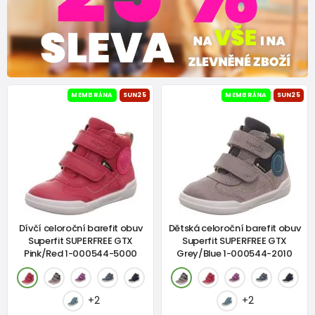
MEMBRÁNA
SUN25
MEMBRÁNA
SUN25
Dívčí celoroční barefit obuv
Dětská celoroční barefit obuv
Superfit SUPERFREE GTX
Superfit SUPERFREE GTX
Pink/Red 1-000544-5000
Grey/Blue 1-000544-2010
+2
+2