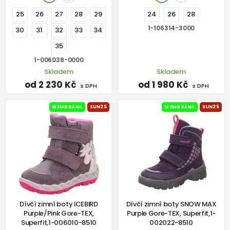
25
26
27
28
29
24
26
28
1-106314-3000
30
31
32
33
34
35
1-006038-0000
Skladem
Skladem
od 2 230 Kč
od 1 980 Kč
s DPH
s DPH
MEMBRÁNA
SUN25
MEMBRÁNA
SUN25
Dívčí zimní boty ICEBIRD
Dívčí zimní boty SNOW MAX
Purple/Pink Gore-TEX,
Purple Gore-TEX, Superfit,1-
Superfit,1-006010-8510
002022-8510