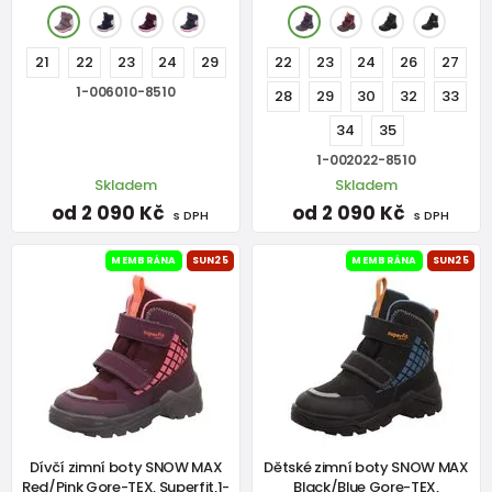
21
22
23
24
29
22
23
24
26
27
1-006010-8510
28
29
30
32
33
34
35
1-002022-8510
Skladem
Skladem
od 2 090 Kč
od 2 090 Kč
s DPH
s DPH
MEMBRÁNA
SUN25
MEMBRÁNA
SUN25
Dívčí zimní boty SNOW MAX
Dětské zimní boty SNOW MAX
Red/Pink Gore-TEX, Superfit,1-
Black/Blue Gore-TEX,