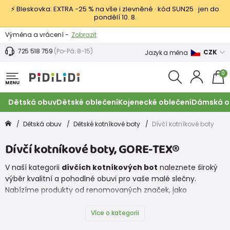
⚡ Bleskovka: EXTRA −25 % na vše i zlevněné · kód SUN25 · jen do
pondělí 10. 8.
Výměna a vrácení -
Zobrazit
Sleva 100 Kč na první nákup -
Podmínky
725 518 759
(Po-Pá: 8-15)
CZK
Jazyk a měna
0
MENU
Dětská obuv
Dětské oblečení
Kojenecké oblečení
Dámská o
Dětská obuv
Dětské kotníkové boty
Dívčí kotníkové boty
Dívčí kotníkové boty, GORE-TEX®
V naší kategorii
dívčích kotníkových bot
naleznete široký
výběr kvalitní a pohodlné obuvi pro vaše malé slečny.
Nabízíme produkty od renomovaných značek, jako
jsou
Superfit
,
Protetika
,
Froddo
,
Pegres a
Biomecanics
,
které zaručují vysokou kvalitu a komfort.
Více o kategorii