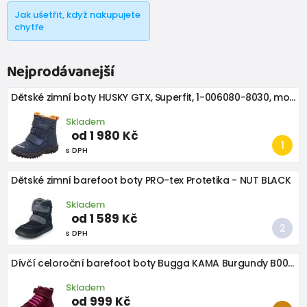
Jak ušetřit, když nakupujete
chytře
Nejprodávanejší
Dětské zimní boty HUSKY GTX, Superfit, 1-006080-8030, modro oranžová
Skladem
od 1 980 Kč
s DPH
Dětské zimní barefoot boty PRO-tex Protetika - NUT BLACK
Skladem
od 1 589 Kč
s DPH
Dívčí celoroční barefoot boty Bugga KAMA Burgundy B00200-07
Skladem
od 999 Kč