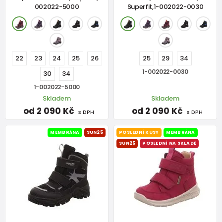
002022-5000
Superfit,1-002022-0030
22
23
24
25
26
25
29
34
1-002022-0030
30
34
1-002022-5000
Skladem
Skladem
od 2 090 Kč
od 2 090 Kč
s DPH
s DPH
MEMBRÁNA
SUN25
POSLEDNÍ KUSY
MEMBRÁNA
SUN25
POSLEDNÍ NA SKLADĚ