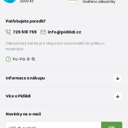
2000 Kč
Ověřeno zákazníky
Potřebujete poradit?
725 518 759
info@pidilidi.cz
Zákaznický servis je k dispozici od pondělí do pátku v
hodinách:
Po-Pá: 8-15
Informace o nákupu
Jak nakupovat
Více o Pidilidi
Doprava a platba
Tabulka velikostí oblečení
Kontakt
Novinky na e-mail
Tabulka velikostí obuvi
O nás
Vrácení zboží a reklamace
Blog
OK