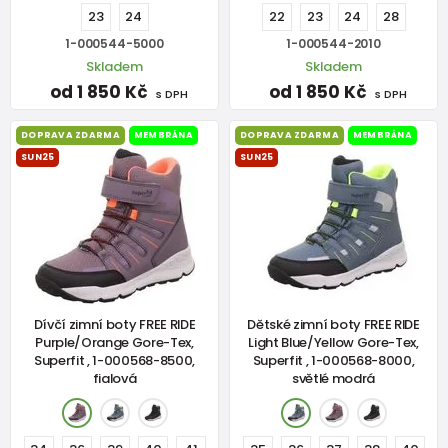
23
24
22
23
24
28
1-000544-5000
1-000544-2010
Skladem
Skladem
od 1 850 Kč
od 1 850 Kč
s DPH
s DPH
DOPRAVA ZDARMA
MEMBRÁNA
DOPRAVA ZDARMA
MEMBRÁNA
SUN25
SUN25
Dívčí zimní boty FREE RIDE
Dětské zimní boty FREE RIDE
Purple/Orange Gore-Tex,
Light Blue/Yellow Gore-Tex,
Superfit , 1-000568-8500,
Superfit , 1-000568-8000,
fialová
světlé modrá