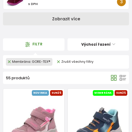
s DPH
Zobrazit více
FILTR
Výchozí řazení
Membrána: GORE-TEX®
Zrušit všechny filtry
55 produktů
NOVINKA
SUN25
MEMBRÁNA
SUN25