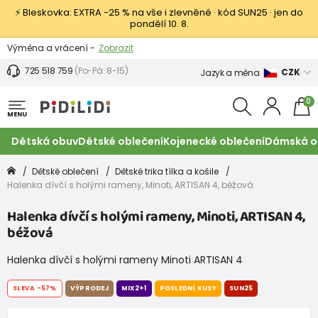
⚡ Bleskovka: EXTRA −25 % na vše i zlevněné · kód SUN25 · jen do
pondělí 10. 8.
Výměna a vrácení -
Zobrazit
Sleva 100 Kč na první nákup -
Podmínky
725 518 759
(Po-Pá: 8-15)
CZK
Jazyk a měna
0
MENU
Dětská obuv
Dětské oblečení
Kojenecké oblečení
Dámská o
Dětské oblečení
Dětské trika tílka a košile
Halenka dívčí s holými rameny, Minoti, ARTISAN 4, béžová
Halenka dívčí s holými rameny, Minoti, ARTISAN 4,
béžová
Halenka dívčí s holými rameny Minoti ARTISAN 4
SLEVA
-57%
VÝPRODEJ
MIX2+1
POSLEDNÍ KUSY
SUN25