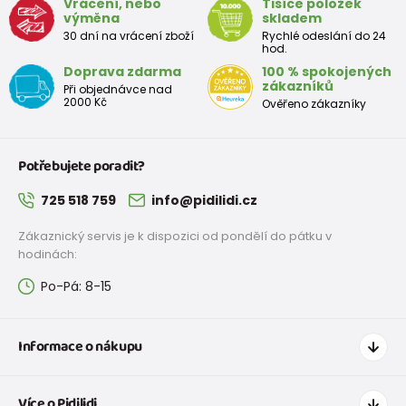
Vrácení, nebo
Tisíce položek
Velikost
výměna
skladem
(cm)
(cm)
(cm)
(cm)
30 dní na vrácení zboží
Rychlé odeslání do 24
hod.
12
68 - 80
49
47
52
Doprava zdarma
100 % spokojených
měsíců
zákazníků
Při objednávce nad
2000 Kč
Ověřeno zákazníky
18
80 - 86
51
49
54
měsíců
Potřebujete poradit?
2 roky
86 - 92
53
51
56
725 518 759
info@pidilidi.cz
3 roky
92 - 98
55
53
58
Zákaznický servis je k dispozici od pondělí do pátku v
hodinách:
Přibližná tabulka velikostí pro dívku
Po-Pá: 8-15
Výška
Prsa
Pás
Boky
Velikost
(cm)
(cm)
(cm)
(cm)
Informace o nákupu
3-4 roky
98 - 110
55 - 57
53 - 54
58 - 61
Jak nakupovat
Více o Pidilidi
4-5 let
104 - 110
57 - 59
54 - 55
61 - 63