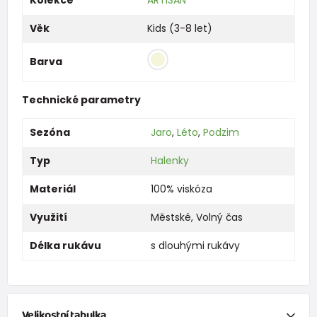
Věk
Kids (3-8 let)
Barva
Technické parametry
Sezóna
Jaro
,
Léto
,
Podzim
Typ
Halenky
Materiál
100% viskóza
Využití
Městské
,
Volný čas
Délka rukávu
s dlouhými rukávy
Velikostní tabulka