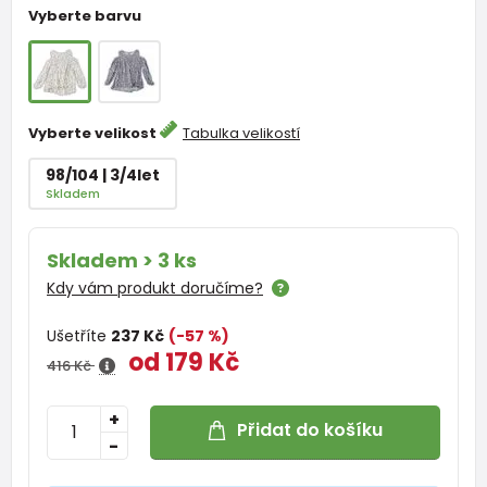
Vyberte barvu
Vyberte velikost
Tabulka velikostí
98/104 | 3/4let
Skladem
Skladem > 3 ks
Kdy vám produkt doručíme?
Ušetříte
237 Kč
(-57 %)
od 179 Kč
416 Kč
+
Přidat do košíku
-