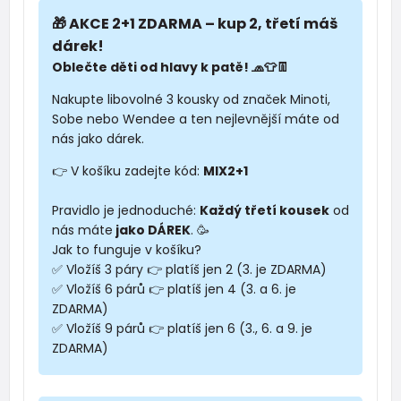
🎁 AKCE 2+1 ZDARMA – kup 2, třetí máš
dárek!
Oblečte děti od hlavy k patě! 🧢👕👖
Nakupte libovolné 3 kousky od značek Minoti,
Sobe nebo Wendee a ten nejlevnější máte od
nás jako dárek.
👉 V košíku zadejte kód:
MIX2+1
Pravidlo je jednoduché:
Každý třetí kousek
od
nás máte
jako DÁREK
. 🥳
Jak to funguje v košíku?
✅ Vložíš 3 páry 👉 platíš jen 2 (3. je ZDARMA)
✅ Vložíš 6 párů 👉 platíš jen 4 (3. a 6. je
ZDARMA)
✅ Vložíš 9 párů 👉 platíš jen 6 (3., 6. a 9. je
ZDARMA)