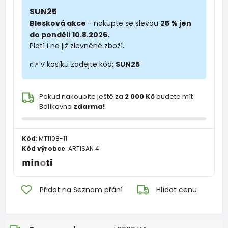
SUN25
Blesková akce
- nakupte se slevou
25 % jen
do pondělí 10.8.2026.
Platí i na již zlevněné zboží.
👉 V košíku zadejte kód:
SUN25
Pokud nakoupíte ještě za
2 000 Kč
budete mít
Balíkovna
zdarma!
Kód
:
MT1108-11
Kód výrobce
:
ARTISAN 4
Přidat na Seznam přání
Hlídat cenu