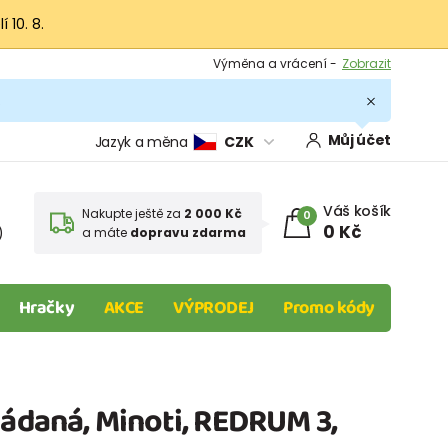
 10. 8.
Výměna a vrácení -
Zobrazit
Sleva 100 Kč na první nákup -
Podmínky
.
Můj účet
Jazyk a měna
CZK
Váš košík
Nakupte ještě za
2 000 Kč
0
0 Kč
)
a máte
dopravu zdarma
Hračky
AKCE
VÝPRODEJ
Promo kódy
ládaná, Minoti, REDRUM 3,