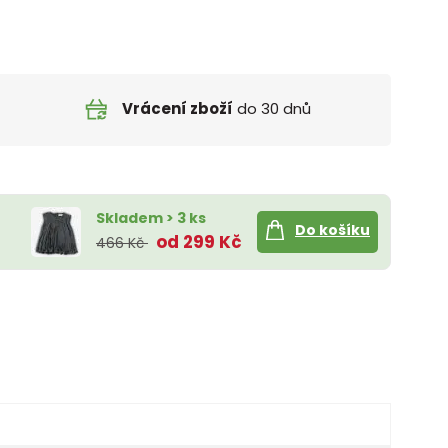
Vrácení zboží
do 30 dnů
Skladem > 3 ks
Do košíku
od 299 Kč
466 Kč