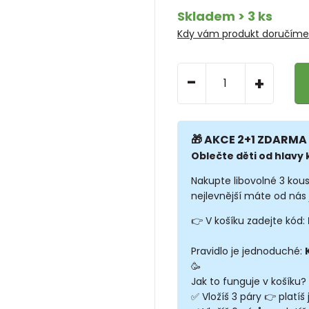
Skladem > 3 ks
Kdy vám produkt doručím
-
+
🎁 AKCE 2+1 ZDARMA 
Oblečte děti od hlavy k
Nakupte libovolné 3 kou
nejlevnější máte od nás 
👉 V košíku zadejte kód:
Pravidlo je jednoduché:
🥳
Jak to funguje v košíku?
✅ Vložíš 3 páry 👉 platíš