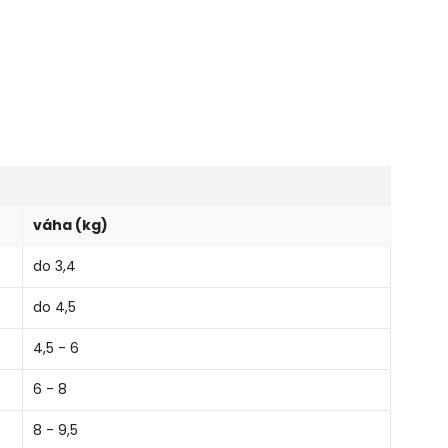
váha (kg)
do 3,4
do 4,5
4,5 - 6
6 - 8
8 - 9,5