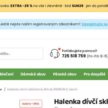
kovka:
EXTRA −25 %
na vše i zlevněné · kód
SUN25
· jen do pondělí
Ještě nejste naším registrovaným zákazníkem?
Zaregistrujte se
Potřebujete pomoci?
725 518 759
(Po-Pá: 8-15
blečení
Dámská obuv
Pánská obuv
Pro dospělé
le
Halenka dívčí skládaná, Minoti, REDRUM 3, černá
Halenka dívčí sk
SLEVA
-36%