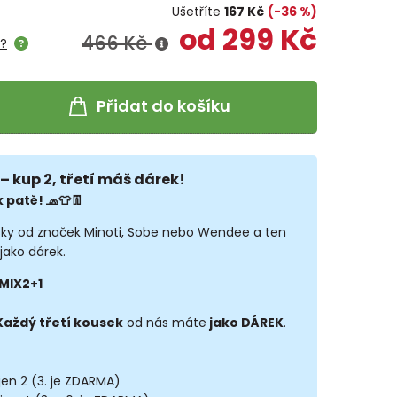
Ušetříte
167 Kč
(-36 %)
od 299 Kč
466 Kč
e?
Přidat do košíku
– kup 2, třetí máš dárek!
 patě! 🧢👕👖
sky od značek Minoti, Sobe nebo Wendee a ten
jako dárek.
MIX2+1
Každý třetí kousek
od nás máte
jako DÁREK
.
 jen 2 (3. je ZDARMA)