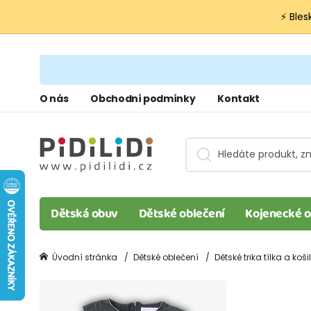
⚡ Bles
O nás
Obchodní podmínky
Kontakt
Dětská obuv
Dětské oblečení
Kojenecké o
Úvodní stránka
Dětské oblečení
Dětské trika tílka a koši