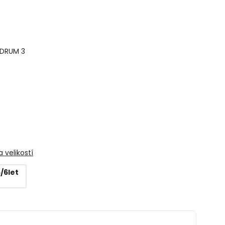
EDRUM 3
 velikostí
5/6let