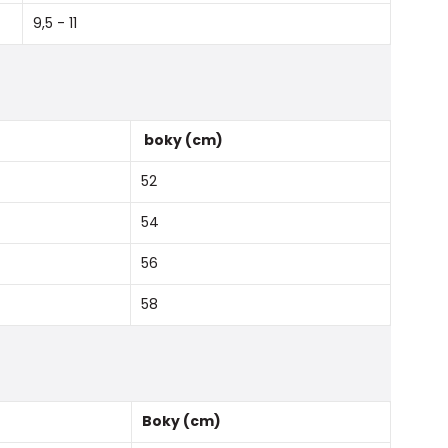
9,5 - 11
boky (cm)
52
54
56
58
Boky (cm)