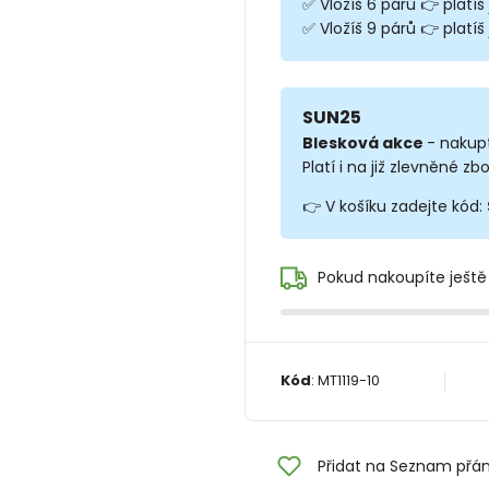
✅ Vložíš 6 párů 👉 platíš
✅ Vložíš 9 párů 👉 platíš 
SUN25
Blesková akce
- nakup
Platí i na již zlevněné zbo
👉 V košíku zadejte kód:
Pokud nakoupíte ještě
Kód
:
MT1119-10
Přidat na Seznam přán