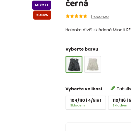
černá
MIX2+1
SUN25
1
recenze
Halenka dívčí skládaná Minoti R
Vyberte barvu
Vyberte velikost
Tabulka
104/110 | 4/5let
110/116 | 
Skladem
Skladem