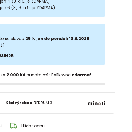
 jen 4 (3. a 6. je ZDARMA)
jen 6 (3., 6. a 9. je ZDARMA)
te se slevou
25 % jen do pondělí 10.8.2026.
ží.
SUN25
 za
2 000 Kč
budete mít Balíkovna
zdarma!
Kód výrobce
:
REDRUM 3
í
Hlídat cenu