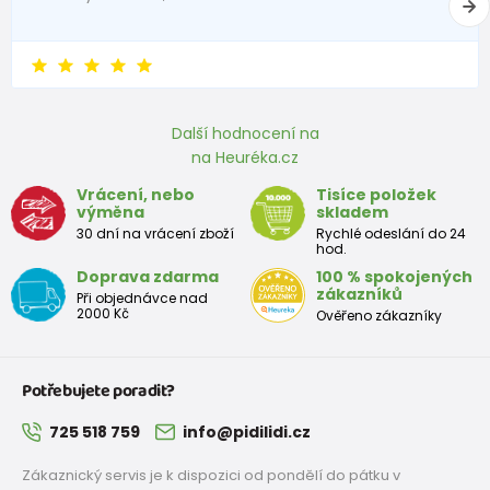
Přibližná tabulka velikostí batole
Výška
Prsa
pás
boky
Velikost
(cm)
(cm)
(cm)
(cm)
Další hodnocení na
na Heuréka.cz
12
68 - 80
49
47
52
Vrácení, nebo
Tisíce položek
měsíců
výměna
skladem
30 dní na vrácení zboží
Rychlé odeslání do 24
18
hod.
80 - 86
51
49
54
měsíců
Doprava zdarma
100 % spokojených
zákazníků
Při objednávce nad
2 roky
86 - 92
53
51
56
2000 Kč
Ověřeno zákazníky
3 roky
92 - 98
55
53
58
Potřebujete poradit?
725 518 759
info@pidilidi.cz
Přibližná tabulka velikostí pro dívku
Zákaznický servis je k dispozici od pondělí do pátku v
Výška
Prsa
Pás
Boky