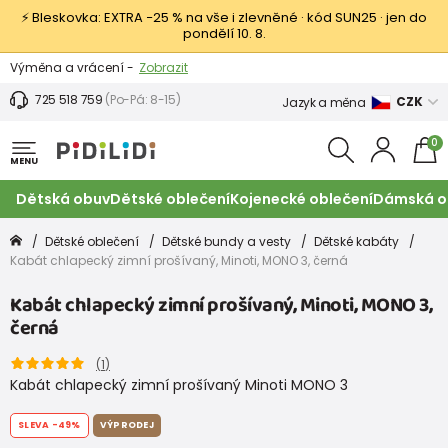
⚡ Bleskovka: EXTRA −25 % na vše i zlevněné · kód SUN25 · jen do
pondělí 10. 8.
Výměna a vrácení -
Zobrazit
Sleva 100 Kč na první nákup -
Podmínky
725 518 759
(Po-Pá: 8-15)
CZK
Jazyk a měna
0
MENU
Dětská obuv
Dětské oblečení
Kojenecké oblečení
Dámská o
Dětské oblečení
Dětské bundy a vesty
Dětské kabáty
Kabát chlapecký zimní prošívaný, Minoti, MONO 3, černá
Kabát chlapecký zimní prošívaný, Minoti, MONO 3,
černá
(
1
)
Kabát chlapecký zimní prošívaný Minoti MONO 3
SLEVA
-49%
VÝPRODEJ