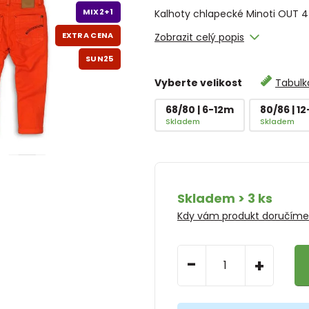
MIX2+1
Kalhoty chlapecké Minoti OUT 4
EXTRA CENA
Zobrazit celý popis
SUN25
Vyberte velikost
Tabulka
68/80 | 6-12m
80/86 | 1
Skladem
Skladem
Skladem > 3 ks
Kdy vám produkt doručím
-
+