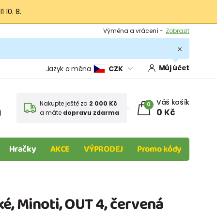
 10. 8.
Výměna a vrácení -
Zobrazit
Sleva 100 Kč na první nákup -
Podmínky
.
Můj účet
Jazyk a měna
CZK
Váš košík
Nakupte ještě za
2 000 Kč
0
0 Kč
)
a máte
dopravu zdarma
Hračky
AKCE
VÝPRODEJ
Promo kódy
é, Minoti, OUT 4, červená