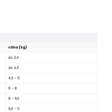
váha (kg)
do 3,4
do 4,5
4,5 - 6
6 - 8
8 - 9,5
9,5 - 11