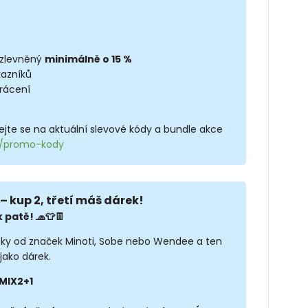
 zlevněný
minimálně o 15 %
kazníků
rácení
jte se na aktuální slevové kódy a bundle akce
cz/promo-kody
– kup 2, třetí máš dárek!
 patě! 🧢👕👖
sky od značek Minoti, Sobe nebo Wendee a ten
jako dárek.
MIX2+1