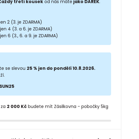
Každý třetí kousek
od nás máte
jako DÁREK
.
 jen 2 (3. je ZDARMA)
 jen 4 (3. a 6. je ZDARMA)
jen 6 (3., 6. a 9. je ZDARMA)
te se slevou
25 % jen do pondělí 10.8.2026.
ží.
SUN25
 za
2 000 Kč
budete mít Zásilkovna - pobočky 5kg