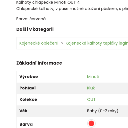
Kalhoty chlapecké Minoti OUT 4
Chlapecké kalhoty, v pase možné utažení páskem, s př
Barva: červená
Další v kategorii
Kojenecké oblečení
Kojenecké kalhoty tepláky legí
Základní informace
Výrobce
Minoti
Pohlaví
Kluk
Kolekce
OUT
Věk
Baby (0-2 roky)
Barva