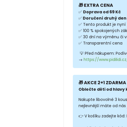
🎁 EXTRA CENA
✅
Doprava od 69 Kč
✅
Doručení druhý den
✅ Tento produkt je nyní
✅ 100 % spokojených zá
✅ 30 dní na výměnu či v
✅ Transparentní cena
💡 Před nákupem: Podíve
→
https://www.pidilidi.
🎁 AKCE 2+1 ZDARMA 
Oblečte děti od hlavy k
Nakupte libovolné 3 kou
nejlevnější máte od nás 
👉 V košíku zadejte kód: