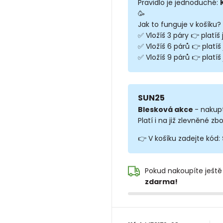
Pravidlo je jednoduché:
🥳
Jak to funguje v košíku?
✅ Vložíš 3 páry 👉 platíš
✅ Vložíš 6 párů 👉 platíš
✅ Vložíš 9 párů 👉 platíš 
SUN25
Blesková akce
- nakup
Platí i na již zlevněné zbo
👉 V košíku zadejte kód:
Pokud nakoupíte ještě
zdarma!