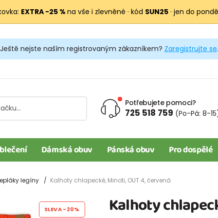
kovka:
EXTRA −25 %
na vše i zlevněné · kód
SUN25
· jen do pondělí
Ještě nejste naším registrovaným zákazníkem?
Zaregistrujte se
Potřebujete pomoci?
725 518 759
(Po-Pá: 8-15
blečení
Dámská obuv
Pánská obuv
Pro dospělé
epláky legíny
Kalhoty chlapecké, Minoti, OUT 4, červená
Kalhoty chlapeck
SLEVA
-20%