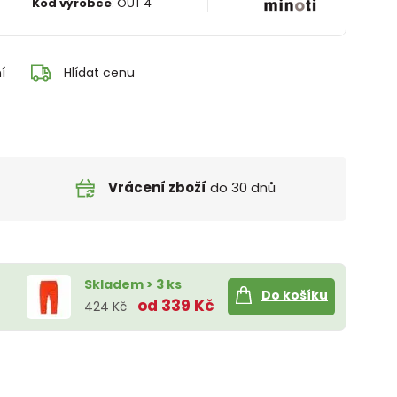
Kód výrobce
:
OUT 4
í
Hlídat cenu
Vrácení zboží
do 30 dnů
Skladem > 3 ks
Do košíku
od 339 Kč
424 Kč