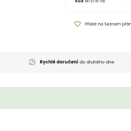
Kód
:
MT3176-08
Přidat na Seznam přán
Rychlé doručení
do druhého dne