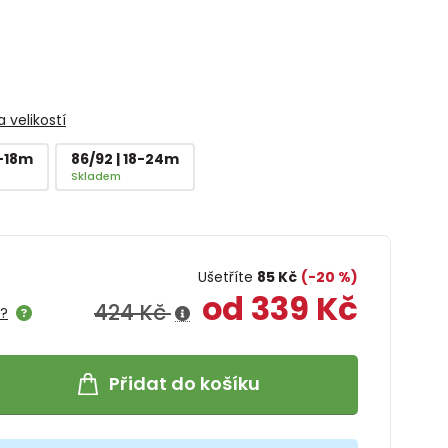
 velikostí
2-18m
86/92 | 18-24m
Skladem
Ušetříte
85 Kč
(-20 %)
od 339 Kč
424 Kč
e?
Přidat do košíku