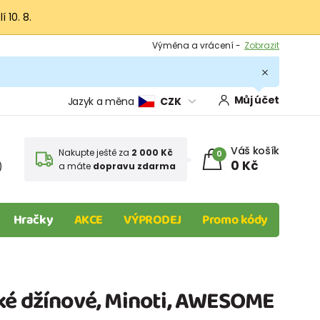
 10. 8.
Výměna a vrácení -
Zobrazit
Sleva 100 Kč na první nákup -
Podmínky
.
Můj účet
Jazyk a měna
CZK
Váš košík
Nakupte ještě za
2 000 Kč
0
0 Kč
)
a máte
dopravu zdarma
Hračky
AKCE
VÝPRODEJ
Promo kódy
ké džínové, Minoti, AWESOME