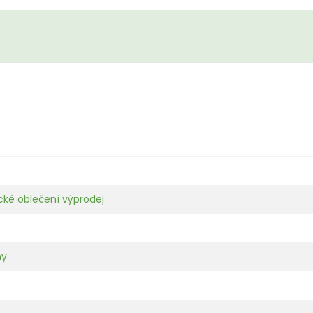
cké oblečení výprodej
ny