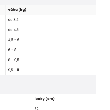
váha (kg)
do 3,4
do 4,5
4,5 - 6
6 - 8
8 - 9,5
9,5 - 11
boky (cm)
52