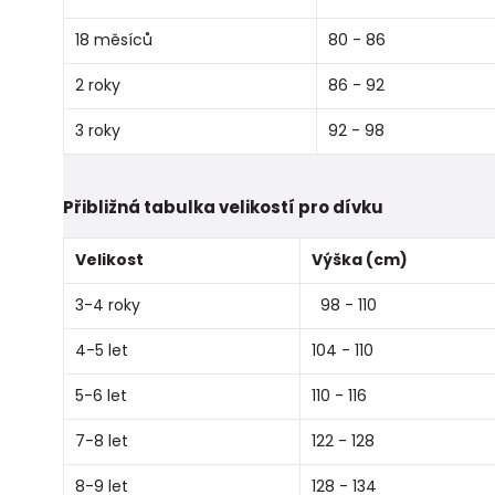
18 měsíců
80 - 86
2 roky
86 - 92
3 roky
92 - 98
Přibližná tabulka velikostí pro dívku
Velikost
Výška (cm)
3-4 roky
98 - 110
4-5 let
104 - 110
5-6 let
110 - 116
7-8 let
122 - 128
8-9 let
128 - 134