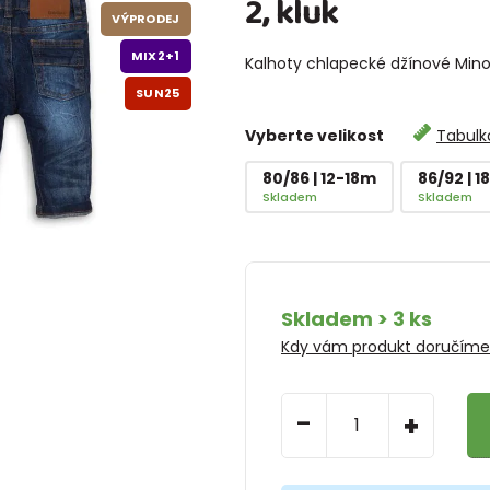
2, kluk
VÝPRODEJ
MIX2+1
Kalhoty chlapecké džínové Min
SUN25
Vyberte velikost
Tabulka
80/86 | 12-18m
86/92 | 
Skladem
Skladem
Skladem > 3 ks
Kdy vám produkt doručím
-
+