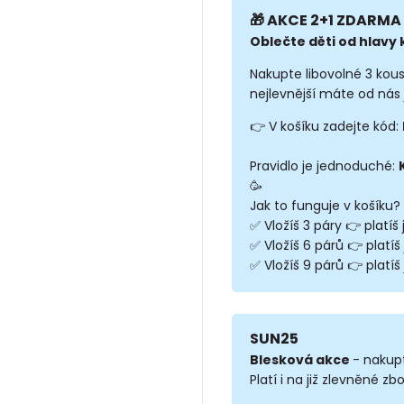
🎁 AKCE 2+1 ZDARMA 
Oblečte děti od hlavy k
Nakupte libovolné 3 kou
nejlevnější máte od nás 
👉 V košíku zadejte kód:
Pravidlo je jednoduché:
🥳
Jak to funguje v košíku?
✅ Vložíš 3 páry 👉 platíš
✅ Vložíš 6 párů 👉 platíš
✅ Vložíš 9 párů 👉 platíš 
SUN25
Blesková akce
- nakup
Platí i na již zlevněné zbo