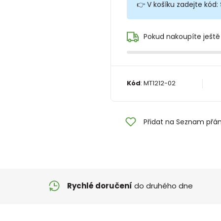
👉 V košíku zadejte kód:
Pokud nakoupíte ještě
Kód
:
MT1212-02
Přidat na Seznam přán
Rychlé doručení
do druhého dne