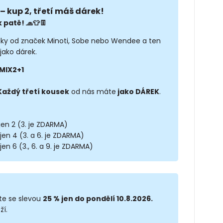
– kup 2, třetí máš dárek!
 patě! 🧢👕👖
sky od značek Minoti, Sobe nebo Wendee a ten
jako dárek.
MIX2+1
Každý třetí kousek
od nás máte
jako DÁREK
.
 jen 2 (3. je ZDARMA)
 jen 4 (3. a 6. je ZDARMA)
jen 6 (3., 6. a 9. je ZDARMA)
te se slevou
25 % jen do pondělí 10.8.2026.
ží.