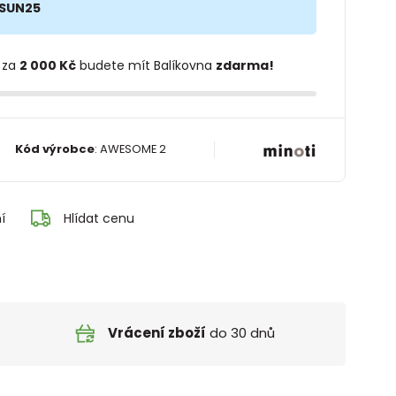
SUN25
 za
2 000 Kč
budete mít Balíkovna
zdarma!
Kód výrobce
:
AWESOME 2
í
Hlídat cenu
Vrácení zboží
do 30 dnů