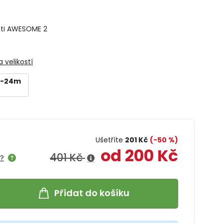
oti AWESOME 2
 velikostí
18-24m
Ušetříte
201 Kč
(-50 %)
od 200 Kč
401 Kč
e?
Přidat do košíku