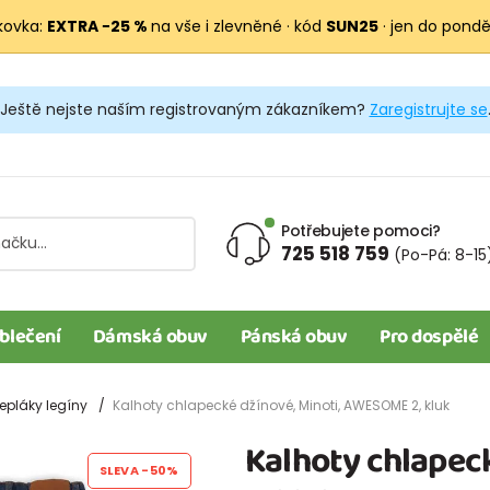
kovka:
EXTRA −25 %
na vše i zlevněné · kód
SUN25
· jen do pondělí
Ještě nejste naším registrovaným zákazníkem?
Zaregistrujte se
Potřebujete pomoci?
725 518 759
(Po-Pá: 8-15
blečení
Dámská obuv
Pánská obuv
Pro dospělé
epláky legíny
Kalhoty chlapecké džínové, Minoti, AWESOME 2, kluk
Kalhoty chlapec
SLEVA
-50%