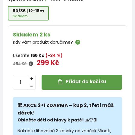
80/86 | 12-18m
Skladem
Skladem 2 ks
Kdy vám produkt doručíme?
Ušetříte
155 Kč
(-34 %)
299 Kč
454 Kč
+
Přidat do košíku
-
🎁 AKCE 2+1 ZDARMA – kup 2, třetí máš
dárek!
Oblečte děti od hlavy k patě! 🧢👕👖
Nakupte libovolné 3 kousky od značek Minoti,