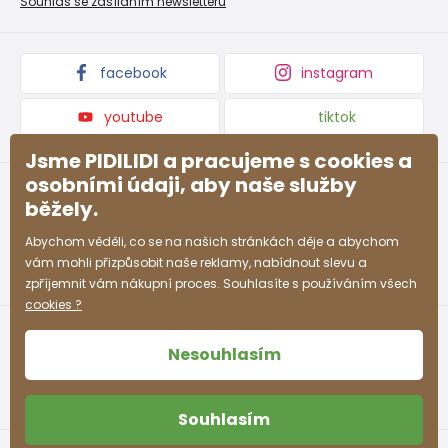
Souhlas se zasíláním newsletteru
Podmínky akce a slevové kódy
Dárkové poukazy
Kolekce zboží
facebook
instagram
youtube
tiktok
Jsme PIDILIDI a pracujeme s cookies a
osobními údaji, aby naše služby
běžely.
Abychom věděli, co se na našich stránkách děje a abychom
vám mohli přizpůsobit naše reklamy, nabídnout slevu a
zpříjemnit vám nákupní proces. Souhlasíte s používáním všech
cookies ?
Nesouhlasím
Souhlasím