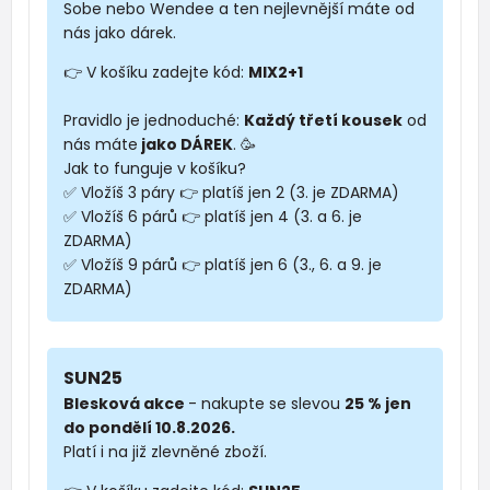
Sobe nebo Wendee a ten nejlevnější máte od
nás jako dárek.
👉 V košíku zadejte kód:
MIX2+1
Pravidlo je jednoduché:
Každý třetí kousek
od
nás máte
jako DÁREK
. 🥳
Jak to funguje v košíku?
✅ Vložíš 3 páry 👉 platíš jen 2 (3. je ZDARMA)
✅ Vložíš 6 párů 👉 platíš jen 4 (3. a 6. je
ZDARMA)
✅ Vložíš 9 párů 👉 platíš jen 6 (3., 6. a 9. je
ZDARMA)
SUN25
Blesková akce
- nakupte se slevou
25 % jen
do pondělí 10.8.2026.
Platí i na již zlevněné zboží.