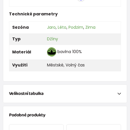
Technické parametry
Sezóna
Jaro
,
Léto
,
Podzim
,
Zima
Typ
Džíny
bavlna 100%
Materiál
Využití
Městské
,
Volný čas
Velikostní tabulka
NEWBORN
Podobné produkty
Velikost
Výška (cm)
váha (kg)