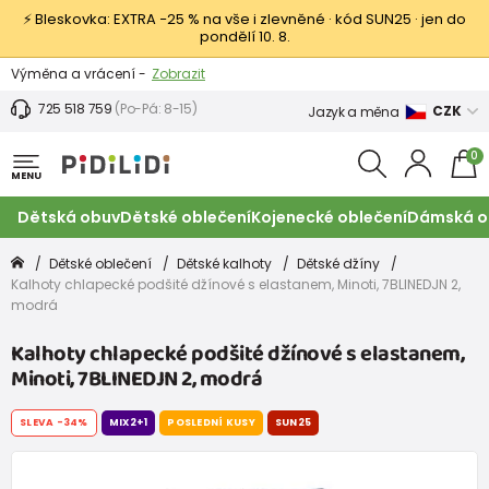
⚡ Bleskovka: EXTRA −25 % na vše i zlevněné · kód SUN25 · jen do
pondělí 10. 8.
Výměna a vrácení -
Zobrazit
Sleva 100 Kč na první nákup -
Podmínky
725 518 759
(Po-Pá: 8-15)
CZK
Jazyk a měna
0
MENU
Dětská obuv
Dětské oblečení
Kojenecké oblečení
Dámská o
Dětské oblečení
Dětské kalhoty
Dětské džíny
Kalhoty chlapecké podšité džínové s elastanem, Minoti, 7BLINEDJN 2,
modrá
Kalhoty chlapecké podšité džínové s elastanem,
Minoti, 7BLINEDJN 2, modrá
SLEVA
-34%
MIX2+1
POSLEDNÍ KUSY
SUN25