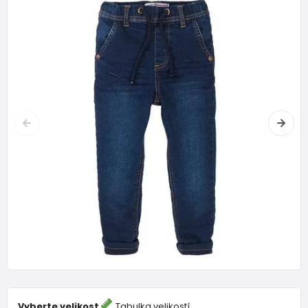
Vyberte velikost
Tabulka velikostí