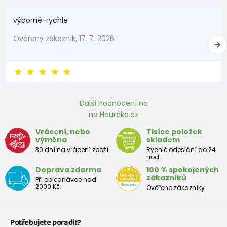
1 - 3 měsíců
56 - 62
4,5 - 6
výborně-rychle
3 - 6 měsíců
62 -68
6 - 8
Ověřený zákazník, 17. 7. 2026
6 - 9 měsíců
68 -74
8 - 9,5
9 - 12 měsíců
74-80
9,5 - 11
Další hodnocení na
Přibližná tabulka velikostí batole
na Heuréka.cz
Výška
Prsa
pás
boky
Vrácení, nebo
Tisíce položek
Velikost
výměna
skladem
(cm)
(cm)
(cm)
(cm)
30 dní na vrácení zboží
Rychlé odeslání do 24
hod.
12
68 - 80
49
47
52
Doprava zdarma
100 % spokojených
měsíců
zákazníků
Při objednávce nad
2000 Kč
Ověřeno zákazníky
18
80 - 86
51
49
54
měsíců
Potřebujete poradit?
2 roky
86 - 92
53
51
56