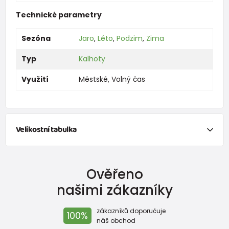
Technické parametry
Sezóna
Jaro
,
Léto
,
Podzim
,
Zima
Typ
Kalhoty
Využití
Městské
,
Volný čas
Velikostní tabulka
NEWBORN
Ověřeno
Velikost
Výška (cm)
váha (kg)
našimi zákazníky
New Baby
do 50
do 3,4
zákazníků doporučuje
100%
Do 1 měsíce
do 56
do 4,5
náš obchod