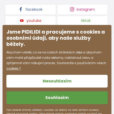
10-11 let
140 - 146
72 - 75
63 - 64
77 -80
Kolekce zboží
facebook
instagram
12-13 let
152 - 158
78 - 82
65 - 66
83 - 86
youtube
tiktok
Jsme PIDILIDI a pracujeme s cookies a
Přibližná tabulka velikostí chlapec
osobními údaji, aby naše služby
Velikost (cm)
Výška (cm)
Prsa (cm)
Pás (cm)
běžely.
Abychom věděli, co se na našich stránkách děje a abychom
3-4 roky
98 - 104
55 - 57
53 - 54
vám mohli přizpůsobit naše reklamy, nabídnout slevu a
zpříjemnit vám nákupní proces. Souhlasíte s používáním všech
4-5 let
104 - 110
57 - 59
54 - 55
cookies ?
5-6 let
110 - 116
59 - 61
55 - 57
Nesouhlasím
7-8 let
122 - 128
63 - 66
58 - 60
8-9 let
128 - 134
66 - 69
60 - 62
Souhlasím
9-10 let
134 - 140
69 - 72
62 - 64
Obchodní podmínky
Ochrana osobních údajů
Tyto webové stránky ukládají v souladu se zákony na vaše zařízení soubory,
obecně nazývané cookies. Odsouhlaste prosím nastavení cookies souborů pro