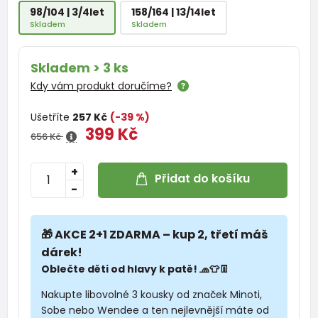
98/104 | 3/4let
158/164 | 13/14let
Skladem
Skladem
Skladem > 3 ks
Kdy vám produkt doručíme?
Ušetříte
257 Kč
(-39 %)
399 Kč
656 Kč
+
Přidat do košíku
-
🎁 AKCE 2+1 ZDARMA – kup 2, třetí máš
dárek!
Oblečte děti od hlavy k patě! 🧢👕👖
Nakupte libovolné 3 kousky od značek Minoti,
Sobe nebo Wendee a ten nejlevnější máte od