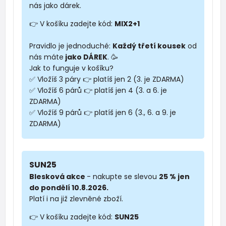
nás jako dárek.
👉 V košíku zadejte kód:
MIX2+1
Pravidlo je jednoduché:
Každý třetí kousek
od
nás máte
jako DÁREK
. 🥳
Jak to funguje v košíku?
✅ Vložíš 3 páry 👉 platíš jen 2 (3. je ZDARMA)
✅ Vložíš 6 párů 👉 platíš jen 4 (3. a 6. je
ZDARMA)
✅ Vložíš 9 párů 👉 platíš jen 6 (3., 6. a 9. je
ZDARMA)
SUN25
Blesková akce
- nakupte se slevou
25 % jen
do pondělí 10.8.2026.
Platí i na již zlevněné zboží.
👉 V košíku zadejte kód:
SUN25