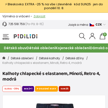
⚡ Bleskovka: EXTRA −25 % na vše i zlevněné · kód SUN25 · jen do
pondělí 10. 8.
Výměna a vrácení -
Zobrazit
Sleva 100 Kč na první nákup -
Podmínky
725 518 759
(Po-Pá: 8-15)
CZK
Jazyk a měna
0
MENU
Dětská obuv
Dětské oblečení
Kojenecké oblečení
Dámská o
Dětské oblečení
Dětské kalhoty
Dětské džíny
Kalhoty chlapecké s elastanem, Minoti, Retro 4, modrá
Kalhoty chlapecké s elastanem, Minoti, Retro 4,
modrá
SLEVA
-39%
MIX2+1
POSLEDNÍ KUSY
SUN25