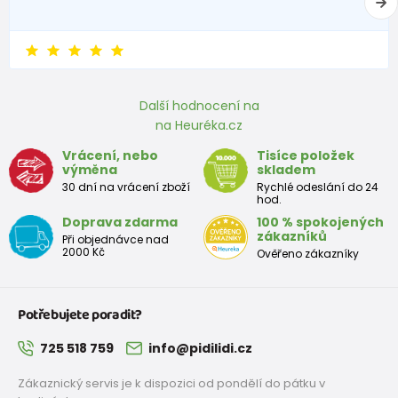
12-13 let
152 - 158
78 - 82
65 - 66
83 - 86
Přibližná tabulka velikostí chlapec
Velikost (cm)
Výška (cm)
Prsa (cm)
Pás (cm)
Další hodnocení na
na Heuréka.cz
3-4 roky
98 - 104
55 - 57
53 - 54
Vrácení, nebo
Tisíce položek
výměna
skladem
4-5 let
104 - 110
57 - 59
54 - 55
30 dní na vrácení zboží
Rychlé odeslání do 24
hod.
5-6 let
110 - 116
59 - 61
55 - 57
Doprava zdarma
100 % spokojených
zákazníků
Při objednávce nad
7-8 let
122 - 128
63 - 66
58 - 60
2000 Kč
Ověřeno zákazníky
8-9 let
128 - 134
66 - 69
60 - 62
Potřebujete poradit?
9-10 let
134 - 140
69 - 72
62 - 64
725 518 759
info@pidilidi.cz
10-11 let
140 - 146
72 - 75
64 - 66
Zákaznický servis je k dispozici od pondělí do pátku v
12-13 let
152 - 158
78 - 82
68 - 70