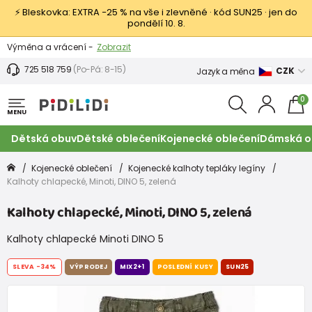
⚡ Bleskovka: EXTRA −25 % na vše i zlevněné · kód SUN25 · jen do
pondělí 10. 8.
Výměna a vrácení -
Zobrazit
Sleva 100 Kč na první nákup -
Podmínky
725 518 759
(Po-Pá: 8-15)
CZK
Jazyk a měna
0
MENU
Dětská obuv
Dětské oblečení
Kojenecké oblečení
Dámská o
Kojenecké oblečení
Kojenecké kalhoty tepláky legíny
Kalhoty chlapecké, Minoti, DINO 5, zelená
Kalhoty chlapecké, Minoti, DINO 5, zelená
Kalhoty chlapecké Minoti DINO 5
SLEVA
-34%
VÝPRODEJ
MIX2+1
POSLEDNÍ KUSY
SUN25