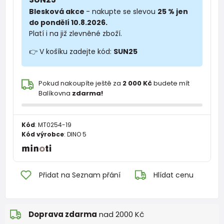
Blesková akce
- nakupte se slevou
25 % jen
do pondělí 10.8.2026.
Platí i na již zlevněné zboží.
👉 V košíku zadejte kód:
SUN25
Pokud nakoupíte ještě za
2 000 Kč
budete mít
Balíkovna
zdarma!
Kód
:
MT0254-19
Kód výrobce
:
DINO 5
Přidat na Seznam přání
Hlídat cenu
Doprava zdarma
nad 2000 Kč