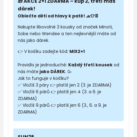
🎁 AKCE 2+1 ZDARMA – kup 2, třetí máš
dárek!
Oblečte děti od hlavy k patě! 🧢👕👖
Nakupte libovolné 3 kousky od značek Minoti,
Sobe nebo Wendee a ten nejlevnější máte od
nás jako dárek.
👉 V košíku zadejte kód:
MIX2+1
Pravidlo je jednoduché:
Každý třetí kousek
od
nás máte
jako DÁREK
. 🥳
Jak to funguje v košíku?
✅ Vložíš 3 páry 👉 platíš jen 2 (3. je ZDARMA)
✅ Vložíš 6 párů 👉 platíš jen 4 (3. a 6. je
ZDARMA)
✅ Vložíš 9 párů 👉 platíš jen 6 (3., 6. a 9. je
ZDARMA)
SUN25