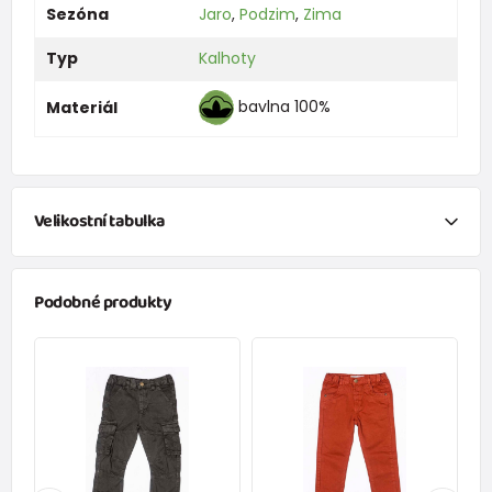
Sezóna
Jaro
,
Podzim
,
Zima
Typ
Kalhoty
bavlna 100%
Materiál
Velikostní tabulka
NEWBORN
Podobné produkty
Velikost
Výška (cm)
váha (kg)
New Baby
do 50
do 3,4
Do 1 měsíce
do 56
do 4,5
1 - 3 měsíců
56 - 62
4,5 - 6