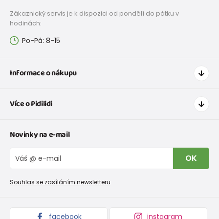
Zákaznický servis je k dispozici od pondělí do pátku v
hodinách:
Po-Pá: 8-15
Informace o nákupu
Jak nakupovat
Více o Pidilidi
Doprava a platba
Tabulka velikostí oblečení
Kontakt
Novinky na e-mail
Tabulka velikostí obuvi
O nás
Vrácení zboží a reklamace
Blog
OK
Reklamační řád
Velkoobchod PiDiLiDi
Nevyzvednutá objednávka na dobírku
Affiliate program
Souhlas se zasíláním newsletteru
Podmínky akce a slevové kódy
Dárkové poukazy
Kolekce zboží
facebook
instagram