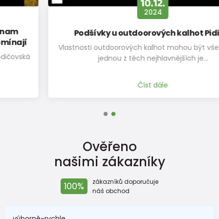
10.12.
2024
Podšívky u outdoorových kalhot Pidilidi
Vlastnosti outdoorových kalhot mohou být všelijaké ale
jednou z těch nejhlavnějších je…
Číst dále
Ověřeno
našimi zákazníky
zákazníků doporučuje
100%
náš obchod
výborně-rychle