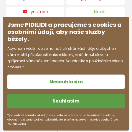
youtube
tiktok
Jsme PIDILIDI a pracujeme s cookies a
osobními údaji, aby naše služby
běžely.
Abychom věděli, co se na našich stránkách děje a abychom
vám mohli přizpůsobit naše reklamy, nabídnout slevu a
zpříjemnit vám nákupní proces. Souhlasíte s používáním všech
cookies ?
Nesouhlasím
Souhlasím
Obchodní podmínky
Ochrana osobních údajů
Tyto webové stránky ukládají v souladu se zákony na vaše zařízení soubory,
obecně nazývané cookies. Odsouhlaste prosím nastavení cookies souborů pro
pidilidi.cz © 2026. Webdesign
Litvanyi.sk
.
použití webu.
E-shop vytvořila