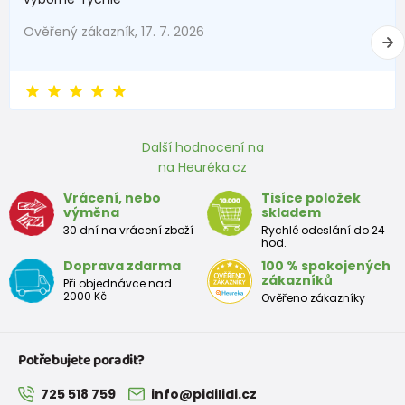
Ověřený zákazník, 17. 7. 2026
Další hodnocení na
na Heuréka.cz
Vrácení, nebo
Tisíce položek
výměna
skladem
30 dní na vrácení zboží
Rychlé odeslání do 24
hod.
Doprava zdarma
100 % spokojených
zákazníků
Při objednávce nad
2000 Kč
Ověřeno zákazníky
Potřebujete poradit?
725 518 759
info@pidilidi.cz