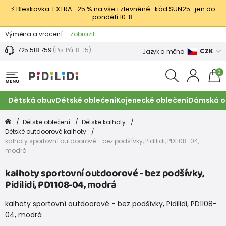
⚡ Bleskovka: EXTRA −25 % na vše i zlevněné · kód SUN25 · jen do
pondělí 10. 8.
Výměna a vrácení -
Zobrazit
Sleva 100 Kč na první nákup -
Podmínky
725 518 759
(Po-Pá: 8-15)
CZK
Jazyk a měna
0
MENU
Dětská obuv
Dětské oblečení
Kojenecké oblečení
Dámská o
Dětské oblečení
Dětské kalhoty
Dětské outdoorové kalhoty
kalhoty sportovní outdoorové - bez podšívky, Pidilidi, PD1108-04,
modrá
kalhoty sportovní outdoorové - bez podšívky,
Pidilidi, PD1108-04, modrá
kalhoty sportovní outdoorové - bez podšívky, Pidilidi, PD1108-
04, modrá