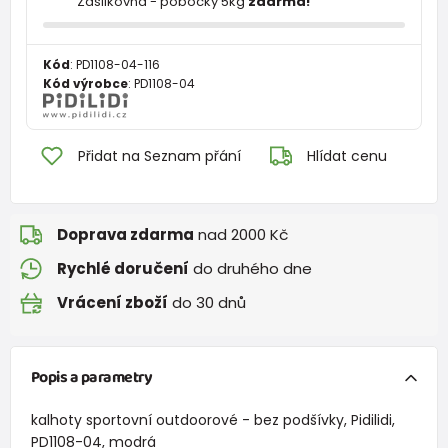
Zásilkovna - pobočky 5kg
zdarma!
Kód
:
PD1108-04-116
Kód výrobce
:
PD1108-04
Přidat na Seznam přání
Hlídat cenu
Doprava zdarma
nad 2000 Kč
Rychlé doručení
do druhého dne
Vrácení zboží
do 30 dnů
Popis a parametry
kalhoty sportovní outdoorové - bez podšívky, Pidilidi,
PD1108-04, modrá