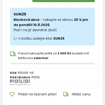
SUN25
Blesková akce
- nakupte se slevou
25 % jen
do pondělí 10.8.2026.
Platí i na již zlevněné zboží.
👉 V košíku zadejte kód:
SUN25
Pokud nakoupíte ještě za
2 000 Kč
budete mít
Balíkovna
zdarma!
Kód
:
PD0335-09
Kód výrobce
:
PD335
Přidat na Seznam přání
Hlídat cenu