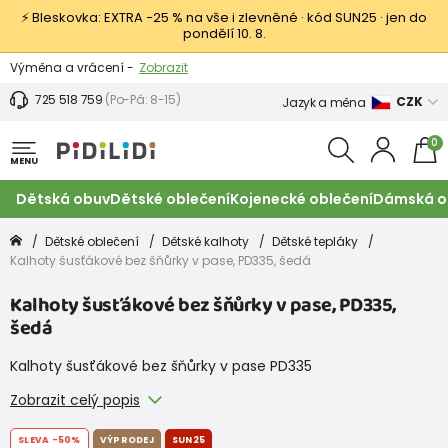
⚡ Bleskovka: EXTRA −25 % na vše i zlevněné · kód SUN25 · jen do
pondělí 10. 8.
Výměna a vrácení -
Zobrazit
Sleva 100 Kč na první nákup -
Podmínky
725 518 759
(Po-Pá: 8-15)
CZK
Jazyk a měna
0
MENU
Dětská obuv
Dětské oblečení
Kojenecké oblečení
Dámská o
Dětské oblečení
Dětské kalhoty
Dětské tepláky
Kalhoty šusťákové bez šňůrky v pase, PD335, šedá
Kalhoty šusťákové bez šňůrky v pase, PD335,
šedá
Kalhoty šusťákové bez šňůrky v pase PD335
Zobrazit celý popis
SLEVA
-50%
VÝPRODEJ
SUN25