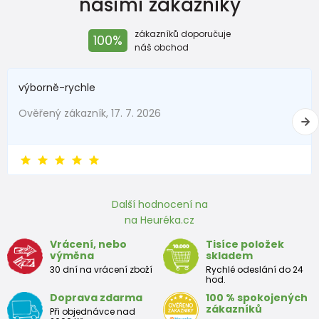
našimi zákazníky
Velikost
Věk
Výška (cm)
zákazníků doporučuje
100%
50
0-1 měsíc
do 50
náš obchod
56
1-2 měsíce
51 - 56
výborně-rychle
62
2-3 měsíce
57 - 62
Ověřený zákazník, 17. 7. 2026
68
4-6 měsíců
63 - 68
74
6-9 měsíců
69 - 74
80
9-12 měsíců
75 - 80
Další hodnocení na
86
12-18 měsíců
81 - 86
na Heuréka.cz
Vrácení, nebo
Tisíce položek
92
18-24 měsíců
87 - 92
výměna
skladem
30 dní na vrácení zboží
Rychlé odeslání do 24
98
2-3 roky
93 - 98
hod.
Doprava zdarma
100 % spokojených
104
3-4 roky
99 - 104
zákazníků
Při objednávce nad