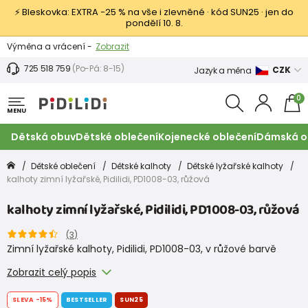
⚡ Bleskovka: EXTRA −25 % na vše i zlevněné · kód SUN25 · jen do
pondělí 10. 8.
Výměna a vrácení -
Zobrazit
Sleva 100 Kč na první nákup -
Podmínky
725 518 759
(Po-Pá: 8-15)
CZK
Jazyk a měna
0
MENU
Dětská obuv
Dětské oblečení
Kojenecké oblečení
Dámská o
Dětské oblečení
Dětské kalhoty
Dětské lyžařské kalhoty
kalhoty zimní lyžařské, Pidilidi, PD1008-03, růžová
kalhoty zimní lyžařské, Pidilidi, PD1008-03, růžová
(
3
)
Zimní lyžařské kalhoty, Pidilidi, PD1008-03, v růžové barvě
Zobrazit celý popis
SLEVA
-15%
BESTSELLER
SUN25