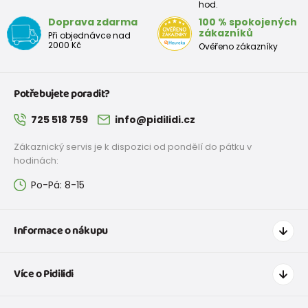
hod.
Sú veľmi kvalitné, pekný design
Doprava zdarma
100 % spokojených
zákazníků
Při objednávce nad
2000 Kč
Ověřeno zákazníky
Veľkosť radšej menšiu, nám nesedi
Potřebujete poradit?
725 518 759
info@pidilidi.cz
Zákaznický servis je k dispozici od pondělí do pátku v
hodinách:
Ověřený zákazník
Po-Pá: 8-15
Doporučuje produkt
100%
Informace o nákupu
Kvalitní, nepromokly ani za 1,5 hod ve sněhu
Jak nakupovat
Více o Pidilidi
Doprava a platba
Tabulka velikostí oblečení
Kontakt