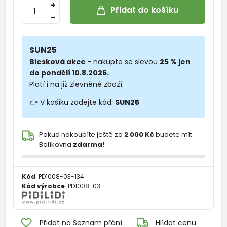
+
Přidat do košíku
-
SUN25
Blesková akce
- nakupte se slevou
25 % jen
do pondělí 10.8.2026.
Platí i na již zlevněné zboží.
👉 V košíku zadejte kód:
SUN25
Pokud nakoupíte ještě za
2 000 Kč
budete mít
Balíkovna
zdarma!
Kód
:
PD1008-03-134
Kód výrobce
:
PD1008-03
Přidat na Seznam přání
Hlídat cenu