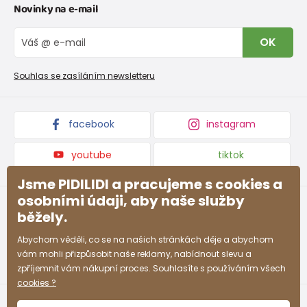
Novinky na e-mail
Tabulka velikostí obuvi
O nás
Vrácení zboží a reklamace
Blog
OK
Reklamační řád
Velkoobchod PiDiLiDi
Nevyzvednutá objednávka na dobírku
Affiliate program
Souhlas se zasíláním newsletteru
Podmínky akce a slevové kódy
Dárkové poukazy
Kolekce zboží
facebook
instagram
youtube
tiktok
Jsme PIDILIDI a pracujeme s cookies a
osobními údaji, aby naše služby
běžely.
Abychom věděli, co se na našich stránkách děje a abychom
vám mohli přizpůsobit naše reklamy, nabídnout slevu a
zpříjemnit vám nákupní proces. Souhlasíte s používáním všech
cookies ?