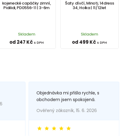
kojenecké capáčky zimní,
Šaty dívčí, Minoti, 14dress
Pidilidi, PD0556-11 | 3-6m
34, Holka | 11/12let
Skladem
Skladem
od 247 Kč
od 499 Kč
s DPH
s DPH
Objednávka mi přišla rychle, s
obchodem jsem spokojená.
26
Ověřený zákazník, 15. 6. 2026