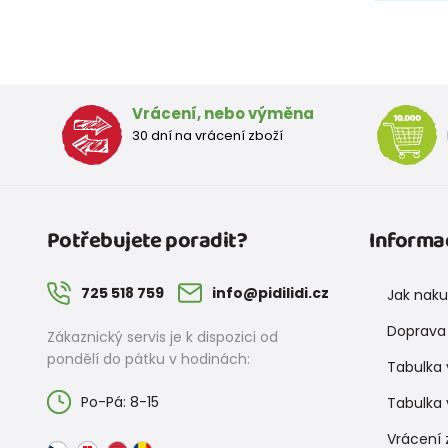
Vrácení, nebo výměna
30 dní na vrácení zboží
Potřebujete poradit?
Informa
725 518 759
info@pidilidi.cz
Jak nak
Doprava 
Zákaznický servis je k dispozici od
pondělí do pátku v hodinách:
Tabulka 
Po-Pá: 8-15
Tabulka 
Vrácení 