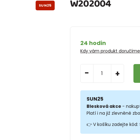
W202004
SUN25
24 hodin
Kdy vám produkt doručím
-
+
SUN25
Blesková akce
- nakup
Platí i na již zlevněné zbo
👉 V košíku zadejte kód: