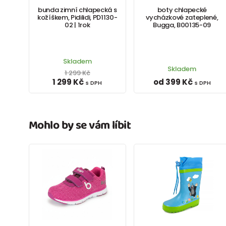
bunda zimní chlapecká s
boty chlapecké
kožíškem, Pidilidi, PD1130-
vycházkové zateplené,
02 | 1rok
Bugga, B00135-09
Skladem
Skladem
1 299 Kč
1 299 Kč
od 399 Kč
s DPH
s DPH
Mohlo by se vám líbit