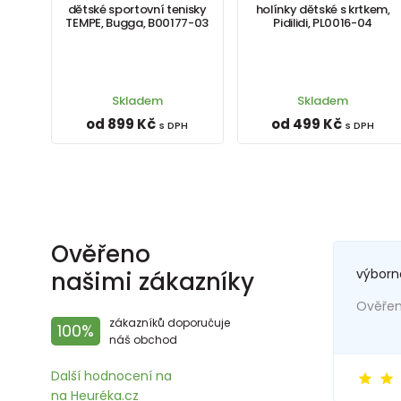
dětské sportovní tenisky
holínky dětské s krtkem,
TEMPE, Bugga, B00177-03
Pidilidi, PL0016-04
Skladem
Skladem
od 899 Kč
od 499 Kč
s DPH
s DPH
Ověřeno
výborn
našimi zákazníky
Ověřený
zákazníků doporučuje
100%
náš obchod
Další hodnocení na
na Heuréka.cz