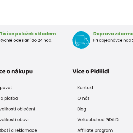
Tisíce položek skladem
Doprava zdarm
Rychlé odeslání do 24 hod.
Při objednávce nad 
ce o nákupu
Více o Pidilidi
upovat
Kontakt
a platba
O nás
velikostí oblečení
Blog
velikostí obuvi
Velkoobchod PiDiLiDi
zboží a reklamace
Affiliate program