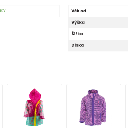
IKY
Věk od
Výška
Šířka
Délka