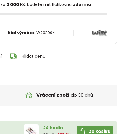
 za
2 000 Kč
budete mít Balíkovna
zdarma!
Kód výrobce
:
W202004
í
Hlídat cenu
Vrácení zboží
do 30 dnů
24 hodin
Do košíku