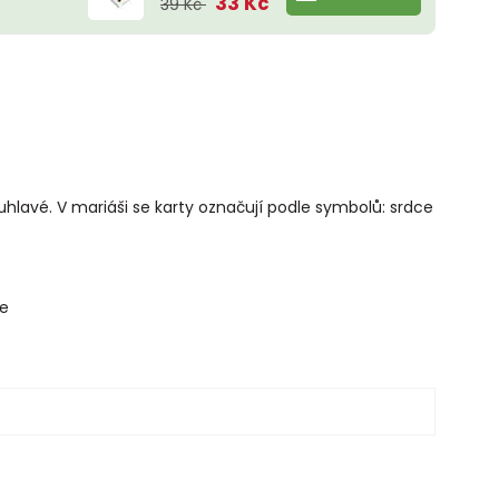
33 Kč
39 Kč
hlavé. V mariáši se karty označují podle symbolů: srdce
ce