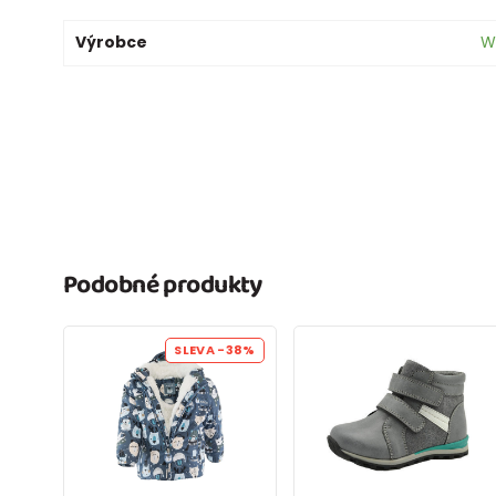
Výrobce
W
Podobné produkty
SLEVA
-38%