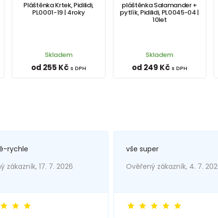
Pláštěnka Krtek, Pidilidi,
pláštěnka Salamander +
PL0001-19 | 4roky
pytlík, Pidilidi, PL0045-04 |
10let
Skladem
Skladem
od 255 Kč
od 249 Kč
s DPH
s DPH
ě-rychle
vše super
 zákazník, 17. 7. 2026
Ověřený zákazník, 4. 7. 20