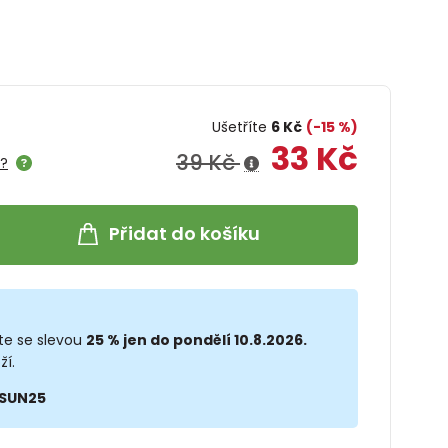
Ušetříte
6 Kč
(-15 %)
33 Kč
39 Kč
e?
Přidat do košíku
te se slevou
25 % jen do pondělí 10.8.2026.
ží.
SUN25