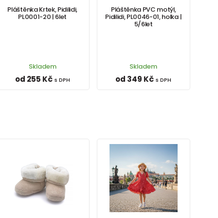
Pláštěnka Krtek, Pidilidi,
Pláštěnka PVC motýl,
PL0001-20 | 6let
Pidilidi, PL0046-01, holka |
5/6let
Skladem
Skladem
od 255 Kč
od 349 Kč
s DPH
s DPH