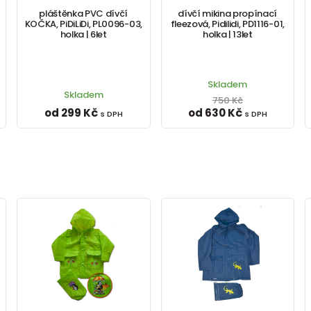
pláštěnka PVC dívčí
dívčí mikina propínací
KOČKA, PiDiLiDi, PL0096-03,
fleezová, Pidilidi, PD1116-01,
holka | 6let
holka | 13let
Skladem
Skladem
750 Kč
od 299 Kč
od 630 Kč
s DPH
s DPH