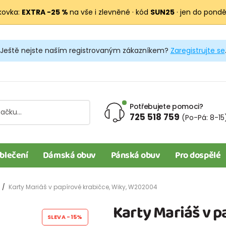
kovka:
EXTRA −25 %
na vše i zlevněné · kód
SUN25
· jen do pondělí
Ještě nejste naším registrovaným zákazníkem?
Zaregistrujte se
Potřebujete pomoci?
725 518 759
(Po-Pá: 8-15
blečení
Dámská obuv
Pánská obuv
Pro dospělé
Karty Mariáš v papírové krabičce, Wiky, W202004
Karty Mariáš v p
SLEVA
-15%