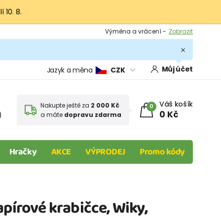
 10. 8.
Výměna a vrácení -
Zobrazit
Sleva 100 Kč na první nákup -
Podmínky
.
Můj účet
Jazyk a měna
CZK
Váš košík
Nakupte ještě za
2 000 Kč
0
0 Kč
)
a máte
dopravu zdarma
Hračky
AKCE
VÝPRODEJ
Promo kódy
apírové krabičce, Wiky,