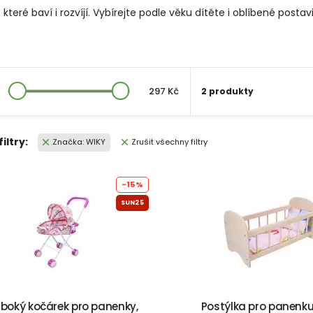
teré baví i rozvíjí. Vybírejte podle věku dítěte i oblíbené posta
297 Kč
2 produkty
filtry:
Značka: WIKY
Zrušit všechny filtry
-15%
SUN25
uboký kočárek pro panenky,
Postýlka pro panenku,