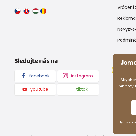
Vrácení 
Reklama
Nevyzve
Podmínk
Sledujte nás na
Jsme
facebook
instagram
Abychom
reklamy,
youtube
tiktok
Tyto webov