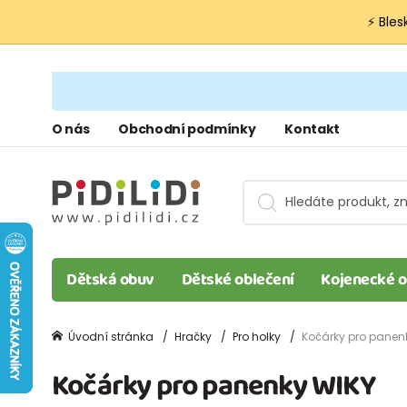
⚡ Bles
O nás
Obchodní podmínky
Kontakt
Dětská obuv
Dětské oblečení
Kojenecké o
Úvodní stránka
Hračky
Pro holky
Kočárky pro panen
Kočárky pro panenky WIKY