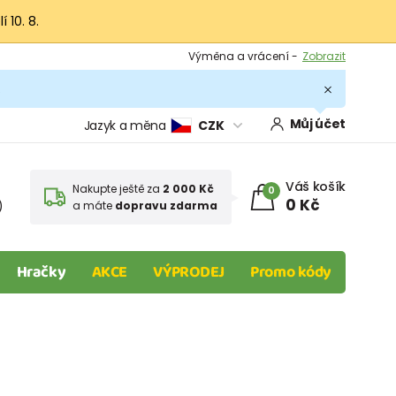
 10. 8.
Výměna a vrácení -
Zobrazit
Sleva 100 Kč na první nákup -
Podmínky
.
Můj účet
Jazyk a měna
CZK
Váš košík
Nakupte ještě za
2 000 Kč
0
0 Kč
)
a máte
dopravu zdarma
Hračky
AKCE
VÝPRODEJ
Promo kódy