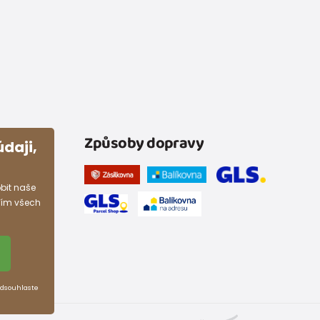
Způsoby dopravy
daji,
bit naše
ním všech
Odsouhlaste