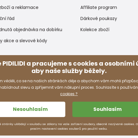
zboží a reklamace
Affiliate program
ční řád
Dárkové poukazy
dnutá objednávka na dobírku
Kolekce zboží
y akce a slevové kódy
Způsoby platby
 PIDILIDI a pracujeme s cookies a osobními ú
aby naše služby běžely.
 věděli, co se na našich stránkách děje a abychom vám mohli přizpůso
 nabídnout slevu a zpříjemnit vám nákupní proces. Souhlasíte s používá
cookies ?
Nesouhlasím
Souhlasím
é stránky ukládají v souladu se zákony na vaše zařízení soubory, obecně nazývané cookies. 
prosím nastavení cookies souborů pro použití webu.