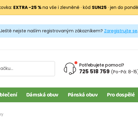
kovka:
EXTRA −25 %
na vše i zlevněné · kód
SUN25
· jen do pondělí
Ještě nejste naším registrovaným zákazníkem?
Zaregistrujte se
Potřebujete pomoci?
725 518 759
(Po-Pá: 8-15
blečení
Dámská obuv
Pánská obuv
Pro dospělé
ky