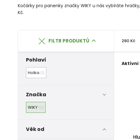
Kočárky pro panenky značky WIKY u nás vybíráte hračky, k
Kč.
FILTR PRODUKTŮ
280 Kč
Pohlaví
Aktívni 
Holka
(1)
Značka
WIKY
(2)
Věk od
Hl