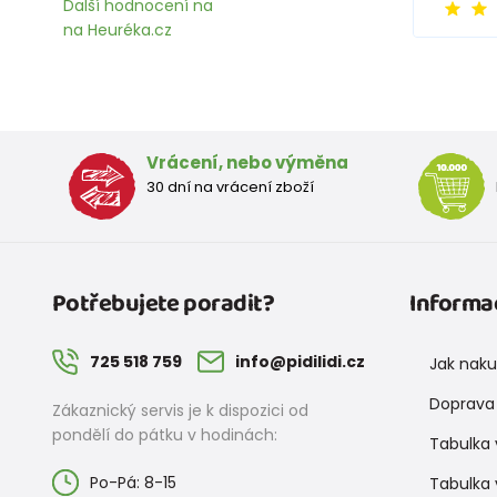
Další hodnocení na
na Heuréka.cz
Vrácení, nebo výměna
30 dní na vrácení zboží
Potřebujete poradit?
Informa
725 518 759
info@pidilidi.cz
Jak nak
Doprava 
Zákaznický servis je k dispozici od
pondělí do pátku v hodinách:
Tabulka 
Po-Pá: 8-15
Tabulka 