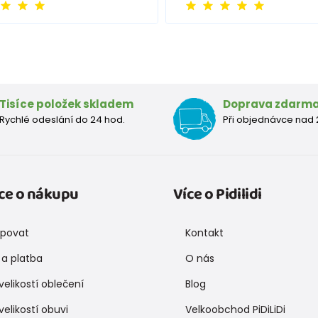
Tisíce položek skladem
Doprava zdarm
Rychlé odeslání do 24 hod.
Při objednávce nad 
ce o nákupu
Více o Pidilidi
upovat
Kontakt
a platba
O nás
velikostí oblečení
Blog
velikostí obuvi
Velkoobchod PiDiLiDi