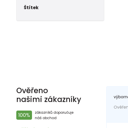
Štítek
Ověřeno
výborn
našimi zákazníky
Ověřený
zákazníků doporučuje
100%
náš obchod