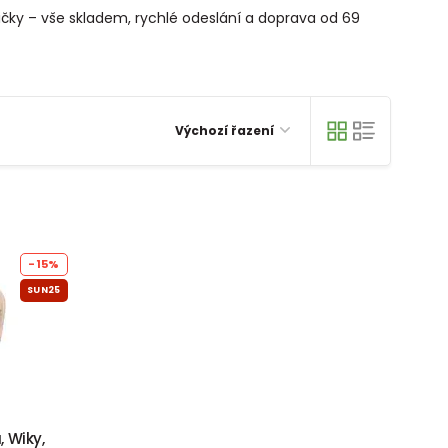
vičky – vše skladem, rychlé odeslání a doprava od 69
Výchozí řazení
-15%
SUN25
 Wiky,