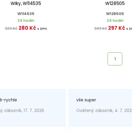
Wiky, W114535
W128505
W114535
W128505
24 hodin
24 hodin
280 Kč
297 Kč
329 Kč
349 Kč
s DPH
s 
1
ě-rychle
vše super
 zákazník, 17. 7. 2026
Ověřený zákazník, 4. 7. 20